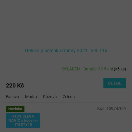
Dětská pláštěnka Danny 2021 - vel. 116
SKLADEM - Doručení 3-5 dní
(
>5 ks
)
DETAIL
220 Kč
Fialová
Modrá
Růžová
Zelená
Kód:
15974/FIA
Novinka
+10% SLEVA
NAVÍC s kódem -
ITBOTY10