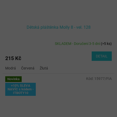
Dětská pláštěnka Molly 8 - vel. 128
SKLADEM - Doručení 3-5 dní
(
>5 ks
)
DETAIL
215 Kč
Modrá
Červená
Žlutá
Kód:
15977/FIA
Novinka
+10% SLEVA
NAVÍC s kódem -
ITBOTY10