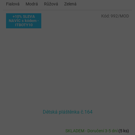
Fialová
Modrá
Růžová
Zelená
Kód:
992/MOD
+10% SLEVA
NAVÍC s kódem -
ITBOTY10
Dětská pláštěnka č.164
SKLADEM - Doručení 3-5 dní
(
5 ks
)
Průměrné