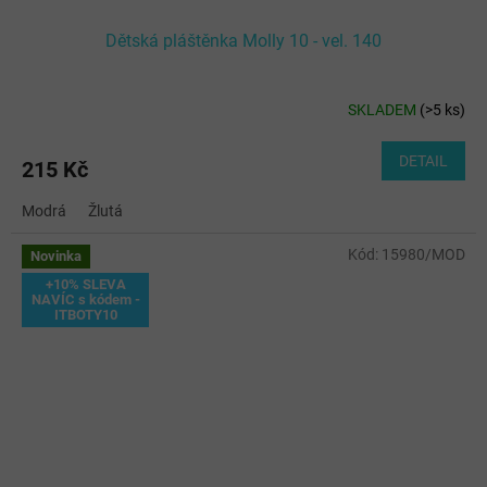
Dětská pláštěnka Molly 10 - vel. 140
SKLADEM
(
>5 ks
)
DETAIL
215 Kč
Modrá
Žlutá
Kód:
15980/MOD
Novinka
+10% SLEVA
NAVÍC s kódem -
ITBOTY10