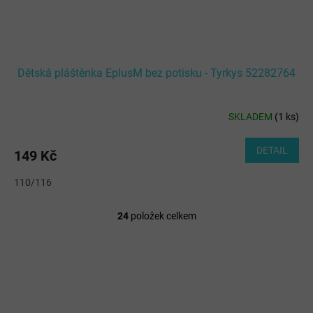
Dětská pláštěnka EplusM bez potisku - Tyrkys 52282764
SKLADEM
(
1 ks
)
DETAIL
149 Kč
110/116
24
položek celkem
O
v
l
á
d
a
c