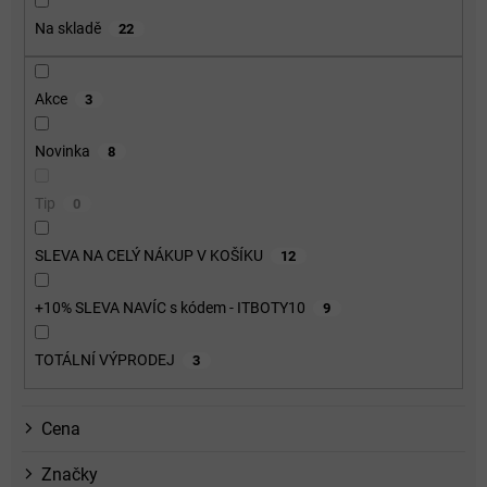
o
Na skladě
22
d
u
k
Akce
3
t
ů
Novinka
8
Tip
0
SLEVA NA CELÝ NÁKUP V KOŠÍKU
12
+10% SLEVA NAVÍC s kódem - ITBOTY10
9
TOTÁLNÍ VÝPRODEJ
3
Cena
Značky