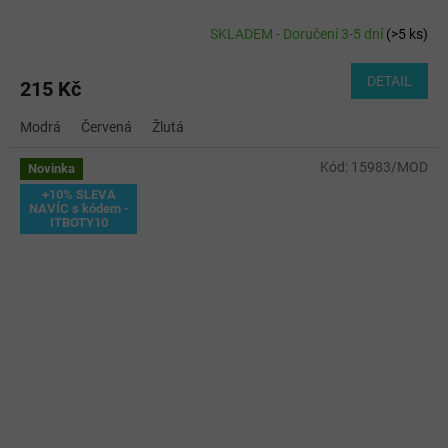
SKLADEM - Doručení 3-5 dní
(
>5 ks
)
DETAIL
215 Kč
Modrá
Červená
Žlutá
Kód:
15983/MOD
Novinka
+10% SLEVA
NAVÍC s kódem -
ITBOTY10