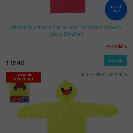
139 Kč
–14 %
Pláštěnka dětská králík velikost 110-120cm růžová v
sáčku 23x25cm
Vyprodáno
DETAIL
119 Kč
Kód:
H/00861535/T2025
TOTÁLNÍ
VÝPRODEJ