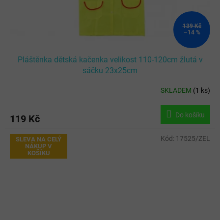
139 Kč
–14 %
Pláštěnka dětská kačenka velikost 110-120cm žlutá v
sáčku 23x25cm
SKLADEM
(
1 ks
)
Do košíku
119 Kč
Kód:
17525/ZEL
SLEVA NA CELÝ
NÁKUP V
KOŠÍKU