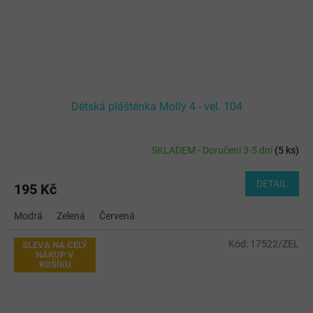
Dětská pláštěnka Molly 4 - vel. 104
SKLADEM - Doručení 3-5 dní
(
5 ks
)
DETAIL
195 Kč
Modrá
Zelená
Červená
Kód:
17522/ZEL
SLEVA NA CELÝ
NÁKUP V
KOŠÍKU