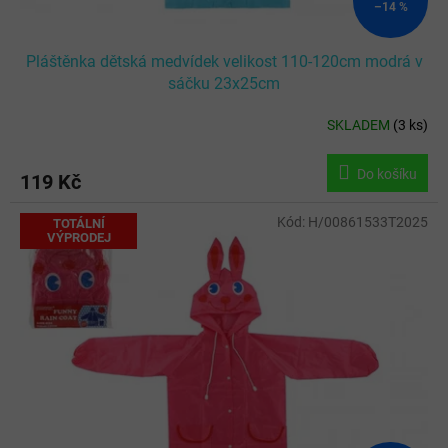
–14 %
Pláštěnka dětská medvídek velikost 110-120cm modrá v
sáčku 23x25cm
SKLADEM
(
3 ks
)
Do košíku
119 Kč
Kód:
H/00861533T2025
TOTÁLNÍ
VÝPRODEJ