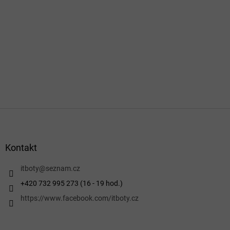
Z
á
p
a
Kontakt
t
í
itboty
@
seznam.cz
+420 732 995 273 (16 - 19 hod.)
https://www.facebook.com/itboty.cz