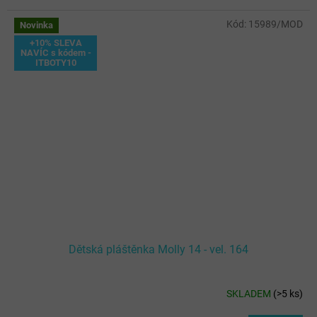
Kód:
15989/MOD
Novinka
+10% SLEVA
NAVÍC s kódem -
ITBOTY10
Dětská pláštěnka Molly 14 - vel. 164
SKLADEM
(
>5 ks
)