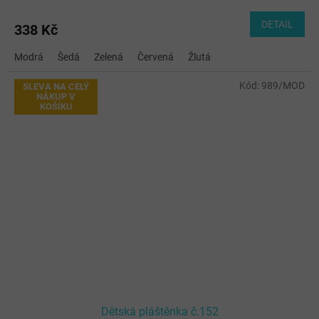
hodnocení
produktu
DETAIL
338 Kč
je
5,0
Modrá
Šedá
Zelená
Červená
Žlutá
z
5
Kód:
989/MOD
hvězdiček.
SLEVA NA CELÝ
NÁKUP V
KOŠÍKU
Dětská pláštěnka č.152