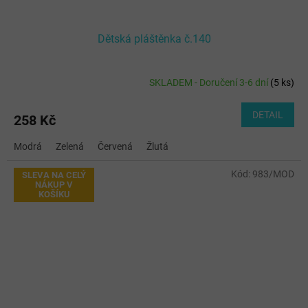
Dětská pláštěnka č.140
SKLADEM - Doručení 3-6 dní
(
5 ks
)
DETAIL
258 Kč
Modrá
Zelená
Červená
Žlutá
Kód:
983/MOD
SLEVA NA CELÝ
NÁKUP V
KOŠÍKU