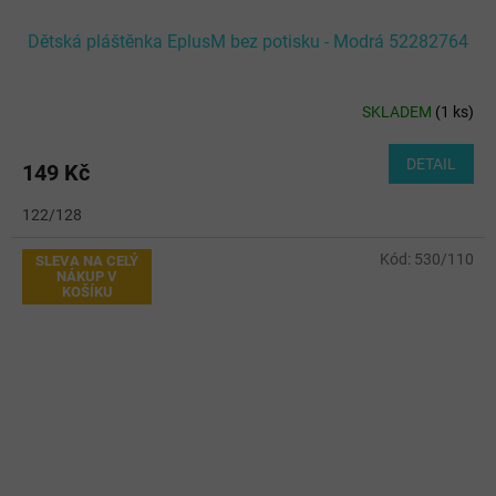
Dětská pláštěnka EplusM bez potisku - Modrá 52282764
SKLADEM
(
1 ks
)
DETAIL
149 Kč
122/128
Kód:
530/110
SLEVA NA CELÝ
NÁKUP V
KOŠÍKU