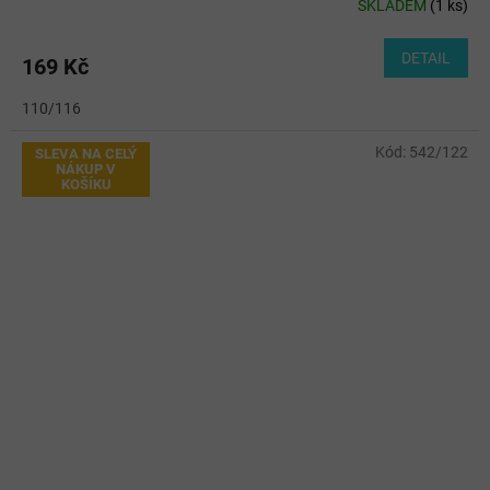
SKLADEM
(
1 ks
)
DETAIL
169 Kč
110/116
Kód:
542/122
SLEVA NA CELÝ
NÁKUP V
KOŠÍKU