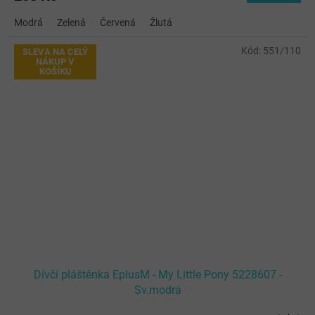
Modrá
Zelená
Červená
Žlutá
Kód:
551/110
SLEVA NA CELÝ
NÁKUP V
KOŠÍKU
Dívčí pláštěnka EplusM - My Little Pony 5228607 -
Sv.modrá