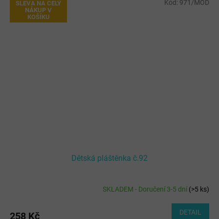
Kód:
971/MOD
SLEVA NA CELÝ
NÁKUP V
KOŠÍKU
Dětská pláštěnka č.92
SKLADEM - Doručení 3-5 dní
(
>5 ks
)
DETAIL
258 Kč