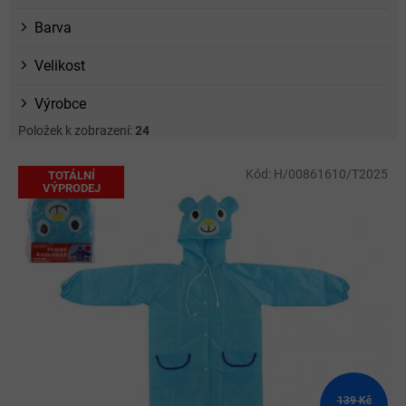
Barva
Velikost
Výrobce
Položek k zobrazení:
24
V
Kód:
H/00861610/T2025
TOTÁLNÍ
ý
VÝPRODEJ
p
i
s
p
r
o
d
u
k
t
ů
139 Kč