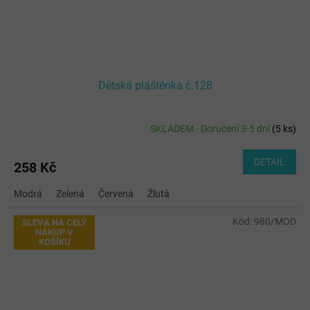
Dětská pláštěnka č.128
SKLADEM - Doručení 3-5 dní
(
5 ks
)
DETAIL
258 Kč
Modrá
Zelená
Červená
Žlutá
Kód:
980/MOD
SLEVA NA CELÝ
NÁKUP V
KOŠÍKU