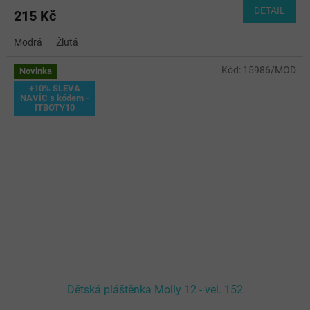
DETAIL
215 Kč
Modrá
Žlutá
Kód:
15986/MOD
Novinka
+10% SLEVA
NAVÍC s kódem -
ITBOTY10
Dětská pláštěnka Molly 12 - vel. 152