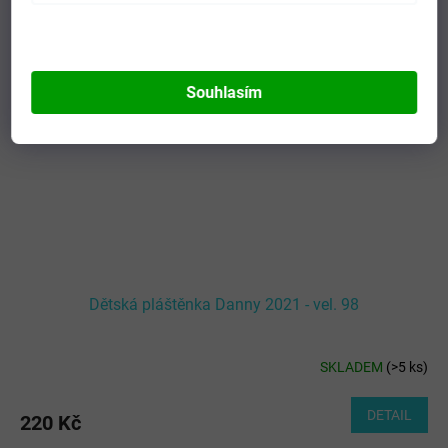
+10% SLEVA
NAVÍC s kódem -
ITBOTY10
Souhlasím
Dětská pláštěnka Danny 2021 - vel. 98
SKLADEM
(
>5 ks
)
DETAIL
220 Kč