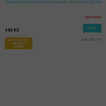
Dětská pláštěnka EplusM bez potisku - Růžová 52282764
Vyprodáno
DETAIL
149 Kč
Kód:
536/110
SLEVA NA CELÝ
NÁKUP V
KOŠÍKU