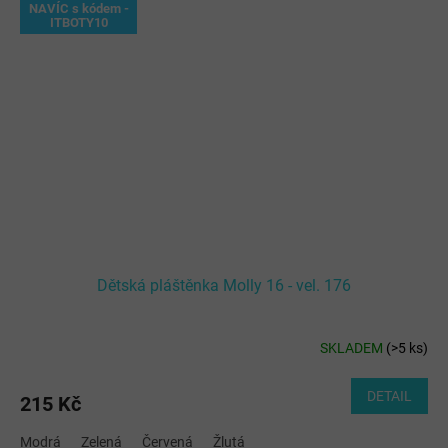
NAVÍC s kódem -
ITBOTY10
Dětská pláštěnka Molly 16 - vel. 176
SKLADEM
(
>5 ks
)
DETAIL
215 Kč
Modrá
Zelená
Červená
Žlutá