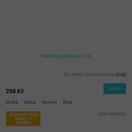
Dětská pláštěnka č.116
SKLADEM - Doručení 3-6 dní
(
5 ks
)
DETAIL
258 Kč
Modrá
Zelená
Červená
Žlutá
Kód:
974/MOD
SLEVA NA CELÝ
NÁKUP V
KOŠÍKU