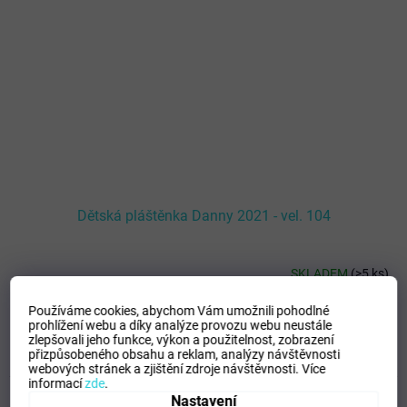
Dětská pláštěnka Danny 2021 - vel. 104
SKLADEM
(
>5 ks
)
Používáme cookies, abychom Vám umožnili pohodlné
DETAIL
220 Kč
prohlížení webu a díky analýze provozu webu neustále
zlepšovali jeho funkce, výkon a použitelnost,
zobrazení
přizpůsobeného obsahu a reklam, analýzy návštěvnosti
Fialová
Modrá
Růžová
Zelená
webových stránek a zjištění zdroje návštěvnosti.
Více
informací
zde
.
Kód:
15971/FIA
Novinka
Nastavení