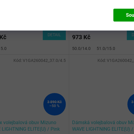
x volejbalová obuv Mizuno
Unisex volejbalová obuv Miz
 LIGHTNING Z8(U) /
WAVE LIGHTNING Z8(U) /
/BellwetherBlue/BelAirBlu
White/Black/GE Gold
Sou
SKLADEM - Doručení 3-6 dní
(
3 pár
)
SKLADEM - Doručení 3-6 d
DETAIL
D
 Kč
973 Kč
15.0
50.0/14.0
51.0/15.0
Kód:
V1GA260042_37.0/4.5
Kód:
V1GA260042_3
3 890 Kč
3
–50 %
x volejbalová obuv Mizuno
Dámská volejbalová obuv M
LIGHTNING ELITE(U) / Pink
WAVE LIGHTNING ELITE(U) /