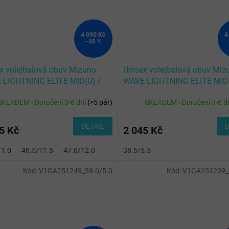
4 090 Kč
4
–50 %
x volejbalová obuv Mizuno
Unisex volejbalová obuv Miz
 LIGHTNING ELITE MID(U) /
WAVE LIGHTNING ELITE MID(
/Black/Fiery Red
White/Lightning Yellow/Dazz
SKLADEM - Doručení 3-6 dní
(
>5 pár
)
SKLADEM - Doručení 3-6 d
DETAIL
D
5 Kč
2 045 Kč
11.0
46.5/11.5
47.0/12.0
38.5/5.5
Kód:
V1GA251249_38.0/5.0
Kód:
V1GA251239_4