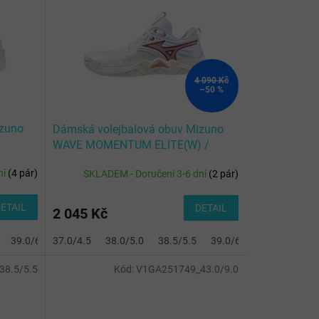
4 090 Kč
–50 %
izuno
Dámská volejbalová obuv Mizuno
WAVE MOMENTUM ELITE(W) /
White/Rose Elegance/Lava Falls
ní
(
4 pár
)
SKLADEM - Doručení 3-6 dní
(
2 pár
)
ETAIL
DETAIL
2 045 Kč
39.0/6.0
37.0/4.5
40.0/6.5
38.0/5.0
40.5/7.0
38.5/5.5
42.0/8.0
39.0/6.0
42.5/8.5
40.5/7.0
8.5/5.5
Kód:
V1GA251749_43.0/9.0