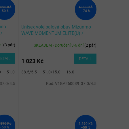
 090 Kč
4 090 Kč
–50 %
–74 %
uno
Unisex volejbalová obuv Mizunmo
/
WAVE MOMENTUM ELITE(U) /
lin
Black/Tangelo/Ice Green
ní
(
3 pár
)
SKLADEM - Doručení 3-6 dní
(
2 pár
)
ETAIL
DETAIL
1 023 Kč
0
51.0/15.0
38.5/5.5
51.0/15.0
16.0
7.0/4.5
Kód:
V1GA260039_37.0/4.5
 890 Kč
3 890 Kč
–50 %
–50 %