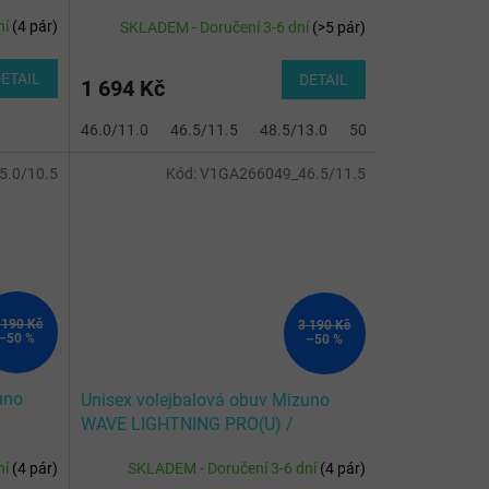
White/Lightning Yellow/Dazzlin
ní
(
4 pár
)
SKLADEM - Doručení 3-6 dní
(
>5 pár
)
ETAIL
DETAIL
1 694 Kč
46.0/11.0
46.5/11.5
48.5/13.0
50.0/14.0
51.0/1
.0/10.5
Kód:
V1GA266049_46.5/11.5
 190 Kč
3 190 Kč
–50 %
–50 %
uno
Unisex volejbalová obuv Mizuno
WAVE LIGHTNING PRO(U) /
Black/Glowing Apple/Mandarin O
ní
(
4 pár
)
SKLADEM - Doručení 3-6 dní
(
4 pár
)