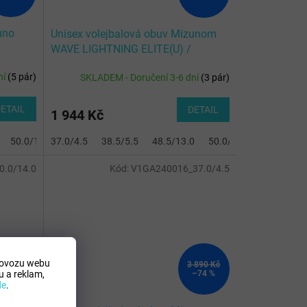
uno
Unisex volejbalová obuv Mizunom
WAVE LIGHTNING ELITE(U) /
in O
White/Lightning Yellow/Dazzlin
ní
(
5 pár
)
SKLADEM - Doručení 3-6 dní
(
3 pár
)
ETAIL
DETAIL
1 944 Kč
50.0/14.0
37.0/4.5
38.5/5.5
48.5/13.0
50.0/14.0
.0/14.0
Kód:
V1GA240016_37.0/4.5
rovozu webu
 890 Kč
3 890 Kč
–74 %
–74 %
 a reklam,
de
.