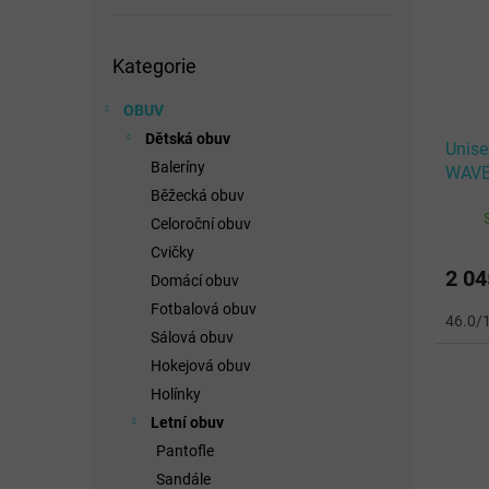
Přeskočit
Kategorie
kategorie
OBUV
Dětská obuv
Unise
Baleríny
WAVE
Běžecká obuv
White
Celoroční obuv
Cvičky
2 04
Domácí obuv
Fotbalová obuv
46.0/
Sálová obuv
Hokejová obuv
Holínky
Letní obuv
Pantofle
Sandále