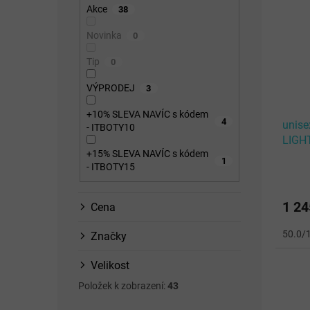
p
n
p
Akce
38
i
n
r
s
í
o
Novinka
0
p
p
d
Tip
0
r
a
u
o
n
k
VÝPRODEJ
3
d
e
t
u
l
ů
+10% SLEVA NAVÍC s kódem
4
unise
k
- ITBOTY10
LIGH
t
+15% SLEVA NAVÍC s kódem
White
ů
1
- ITBOTY15
1 24
Cena
50.0/
Značky
Velikost
Položek k zobrazení:
43