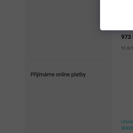
Unise
WAVE
White
973
51.0/
Přijímáme online platby
Unise
WAVE 