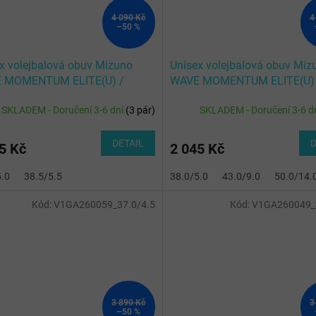
4 090 Kč
4
–50 %
x volejbalová obuv Mizuno
Unisex volejbalová obuv Miz
 MOMENTUM ELITE(U) /
WAVE MOMENTUM ELITE(U) 
/Glowing Apple/Mandarin O
White/Lightning Yellow/Dazz
SKLADEM - Doručení 3-6 dní
(
3 pár
)
SKLADEM - Doručení 3-6 d
DETAIL
D
5 Kč
2 045 Kč
5.0
38.5/5.5
38.0/5.0
43.0/9.0
50.0/14.
Kód:
V1GA260059_37.0/4.5
Kód:
V1GA260049_3
3 890 Kč
3
–50 %