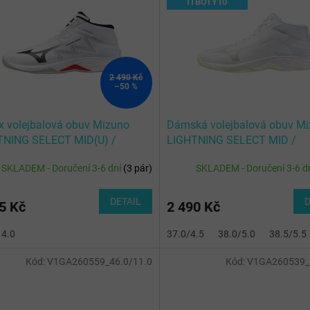
ITBOTY10
2 490 Kč
–50 %
x volejbalová obuv Mizuno
Dámská volejbalová obuv M
TNING SELECT MID(U) /
LIGHTNING SELECT MID /
/Black/Fiery Red
White/Aqua Gray/Ambrosia
SKLADEM - Doručení 3-6 dní
(
3 pár
)
SKLADEM - Doručení 3-6 d
DETAIL
D
5 Kč
2 490 Kč
14.0
37.0/4.5
38.0/5.0
38.5/5.5
Kód:
V1GA260559_46.0/11.0
Kód:
V1GA260539_3