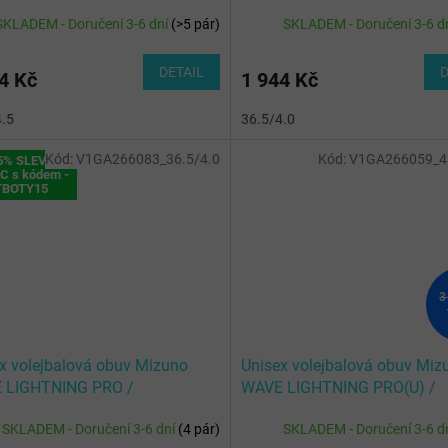
/Fortune Yellow/Ligh
Tetra/Fortune Yellow/Ligh
SKLADEM - Doručení 3-6 dní
(
>5 pár
)
SKLADEM - Doručení 3-6 d
DETAIL
D
4 Kč
1 944 Kč
4.5
36.5/4.0
Kód:
V1GA266083_36.5/4.0
Kód:
V1GA266059_45
5% SLEVA
C s kódem -
TBOTY15
3
x volejbalová obuv Mizuno
Unisex volejbalová obuv Miz
 LIGHTNING PRO /
WAVE LIGHTNING PRO(U) /
/Black/Ultimate Gray
White/Black/Fiery Red
SKLADEM - Doručení 3-6 dní
(
4 pár
)
SKLADEM - Doručení 3-6 d