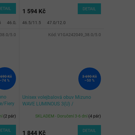
ETAIL
DETAIL
1 594 Kč
5
.5
46.0/11.0
42.0/8.0
46.5/11.5
42.5/8.5
47.0/12.0
47.0/12.0
43.0/9.0
44.0/9.5
44.5/10.0
45.0/
8.0/5.0
Kód:
V1GA242049_38.0/5.0
 690 Kč
3 690 Kč
–74 %
–50 %
uno
Unisex volejbalová obuv Mizuno
e/Fiery
WAVE LUMINOUS 3(U) /
Black/Glowing Apple/Mandarin O
ní
(
2 pár
)
SKLADEM - Doručení 3-6 dní
(
4 pár
)
ETAIL
DETAIL
1 844 Kč