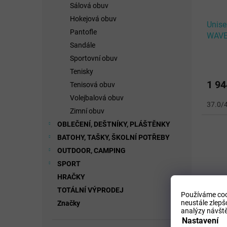
Sálová obuv
Hokejová obuv
Unise
Pantofle
WAVE
Sandále
White
Sportovní obuv
Tenisky
1 94
Tenisová obuv
Volejbalová obuv
37.0/
Zimní obuv
OBLEČENÍ, DEŠTNÍKY, PLÁŠTĚNKY
BATOHY, TAŠKY, ŠKOLNÍ POTŘEBY
OUTDOOR, CAMPING
SPORT
HRAČKY
TOTÁLNÍ VÝPRODEJ
Používáme coo
neustále zlepš
Značky
analýzy návště
Nastavení