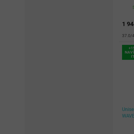
Tetra
1 94
37.0/
+1
NAVÍ
I
Unise
WAVE
White