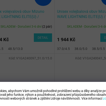
x volejvalová obuv Mizuno
Unisex volejbalová obuv Miz
 LIGHTNING ELITE(U) /
WAVE LIGHTNING ELITE(U) /
/Black/Fiery Red
Black/Glowing Apple/Mandar
SKLADEM - Doručení 3-6 dní
(
2 pár
)
SKLADEM - Doručení 3-6 d
DETAIL
D
4 Kč
1 944 Kč
4.5
48.5/13.0
37.0/4.5
38.0/5.0
38.5/5.5
Kód:
V1GA240097_51.0/15.0
Kód:
V1GA240041_50
kies, abychom Vám umožnili pohodlné prohlížení webu a díky analýze p
3 890 Kč
3
–74 %
ovali jeho funkce, výkon a použitelnost,
zobrazení přizpůsobeného obsahu
vnosti webových stránek a zjištění zdroje návštěvnosti.
Více informací
z