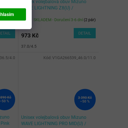
uno
Unisex volejbalová obuv Mizuno
WAVE LIGHTNING Z8(U) /
White/Black/Frozen Emerald
hlasím
ní
(
5 pár
)
SKLADEM - Doručení 3-6 dní
(
2 pár
)
ETAIL
DETAIL
973 Kč
37.0/4.5
6.5/4.0
Kód:
V1GA266539_46.0/11.0
 890 Kč
3 390 Kč
–50 %
–50 %
izuno
Unisex volejbalová obuv Mizuno
 Pink
WAVE LIGHTNING PRO MID(U) /