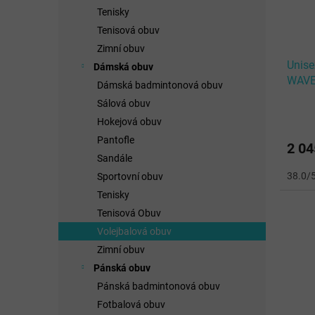
Tenisky
Tenisová obuv
Zimní obuv
Unise
Dámská obuv
WAVE
Dámská badmintonová obuv
Black
Sálová obuv
Hokejová obuv
Pantofle
2 04
Sandále
38.0/
Sportovní obuv
Tenisky
Tenisová Obuv
Volejbalová obuv
Zimní obuv
Pánská obuv
Pánská badmintonová obuv
Fotbalová obuv