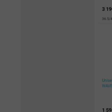
3 19
36.5/
Unise
WAVE
White
1 59