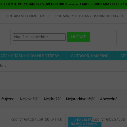
E ODEČTE PO ZADÁNÍ SLEVOVÉHO KÓDU⚡ ------- ⚡AKCE - DOPRAVA OD 49 Kč do v
KONTAKTNÍ FORMULÁŘ
PODMÍNKY OCHRANY OSOBNÍCH ÚDAJŮ
HLEDAT
ATOHY, TAŠKY, ŠKOLNÍ POTŘEBY
OUTDOOR, CAMPING
SP
obuv
učujeme
Nejlevnější
Nejdražší
Nejprodávanější
Abecedně
Kód:
V1GA267559_50.0/14.0
Kód:
V1GC267585_3
+10% SLEVA
NAVÍC s kódem -