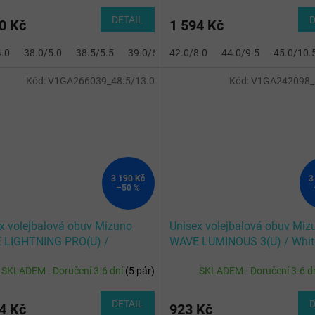
DETAIL
D
0 Kč
1 594 Kč
4.0
38.0/5.0
38.5/5.5
39.0/6.0
42.0/8.0
40.0/6.5
44.0/9.5
40.5/7.0
45.0/10.
41.0/7
Kód:
V1GA266039_48.5/13.0
Kód:
V1GA242098_3
3 190 Kč
3
–50 %
x volejbalová obuv Mizuno
Unisex volejbalová obuv Miz
 LIGHTNING PRO(U) /
WAVE LUMINOUS 3(U) / Whit
/Lightning Yellow/Dazzlin
Coral 2/Citrus
SKLADEM - Doručení 3-6 dní
(
5 pár
)
SKLADEM - Doručení 3-6 d
DETAIL
D
4 Kč
923 Kč