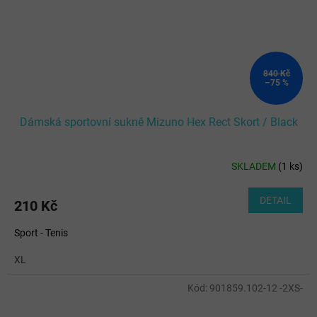
840 Kč
–75 %
Dámská sportovní sukně Mizuno Hex Rect Skort / Black
SKLADEM
(
1 ks
)
DETAIL
210 Kč
Sport - Tenis
XL
Kód:
901859.102-12 -2XS-