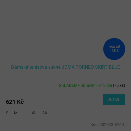
956 Kč
–35 %
Dámská tenisová sukně JOMA TORNEO SKIRT BLUE
SKLADEM - Doručení 8-13 dní
(
>5 ks
)
DETAIL
621 Kč
S
M
L
XL
2XL
Kód:
902073.376-L