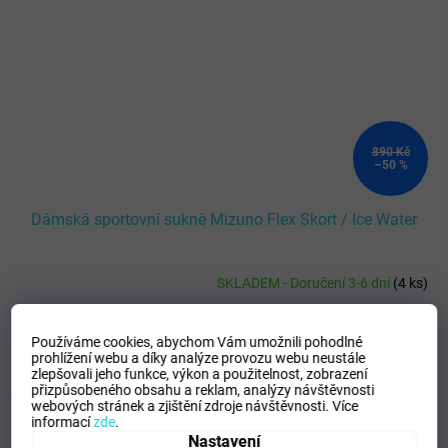
890 Kč
–50 %
Dámská sportovní sukně Mizuno Flex Skort / Ice Water
SKLADEM - Doručení 3-6 dní
(
4 ks
)
DETAIL
445 Kč
Používáme cookies, abychom Vám umožnili pohodlné
prohlížení webu a díky analýze provozu webu neustále
zlepšovali jeho funkce, výkon a použitelnost,
zobrazení
XS
S
M
L
přizpůsobeného obsahu a reklam, analýzy návštěvnosti
webových stránek a zjištění zdroje návštěvnosti.
Více
Kód:
62GBD20174_L
informací
zde
.
Nastavení