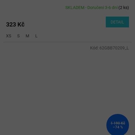
SKLADEM - Doručení 3-6 dní
(
2 ks
)
DETAIL
323 Kč
XS
S
M
L
Kód:
62GBB70209_L
1 190 Kč
–74 %