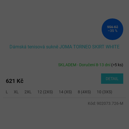
956 Kč
–35 %
Dámská tenisová sukně JOMA TORNEO SKIRT WHITE
SKLADEM - Doručení 8-13 dní
(
>5 ks
)
DETAIL
621 Kč
L
XL
2XL
12 (2XS)
14 (XS)
8 (4XS)
10 (3XS)
Kód:
902073.726-M