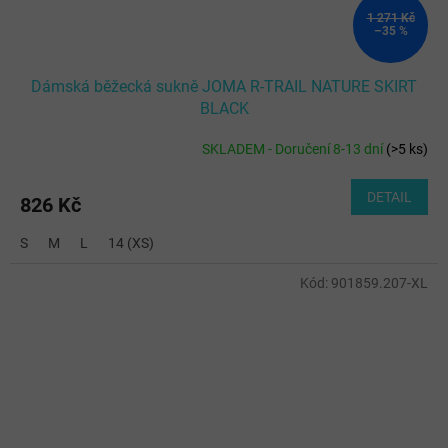
1 271 Kč
–35 %
Dámská běžecká sukně JOMA R-TRAIL NATURE SKIRT
BLACK
SKLADEM - Doručení 8-13 dní
(
>5 ks
)
DETAIL
826 Kč
S
M
L
14 (XS)
Kód:
901859.207-XL