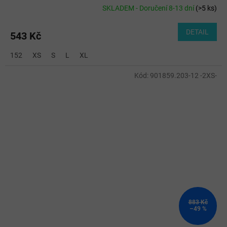
SKLADEM - Doručení 8-13 dní
(
>5 ks
)
DETAIL
543 Kč
152
XS
S
L
XL
Kód:
901859.203-12 -2XS-
883 Kč
–49 %