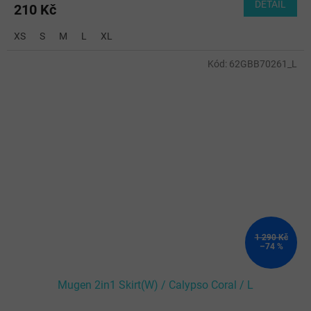
DETAIL
210 Kč
XS
S
M
L
XL
Kód:
62GBB70261_L
1 290 Kč
–74 %
Mugen 2in1 Skirt(W) / Calypso Coral / L