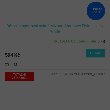
1 190 Kč
–50 %
Dámská sportovní sukně Mizuno Stargazer Flying skirt /
White
SKLADEM - Doručení 3-6 dní
(
3 ks
)
DETAIL
594 Kč
XS
M
Kód:
111915/62EB700209_XL/MIZ
TOTÁLNÍ
VÝPRODEJ