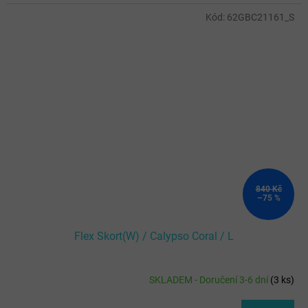
Kód:
62GBC21161_S
840 Kč
–75 %
Flex Skort(W) / Calypso Coral / L
SKLADEM - Doručení 3-6 dní
(
3 ks
)