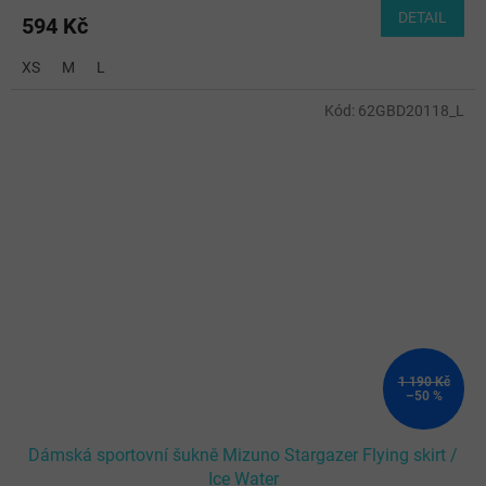
DETAIL
594 Kč
XS
M
L
Kód:
62GBD20118_L
1 190 Kč
–50 %
Dámská sportovní šukně Mizuno Stargazer Flying skirt /
Ice Water