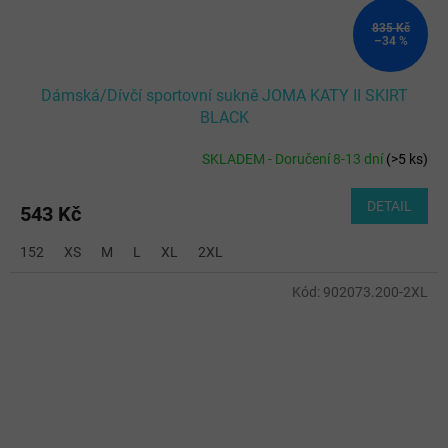
835 Kč
–34 %
Dámská/Dívčí sportovní sukně JOMA KATY II SKIRT
BLACK
SKLADEM - Doručení 8-13 dní
(
>5 ks
)
DETAIL
543 Kč
152
XS
M
L
XL
2XL
Kód:
902073.200-2XL