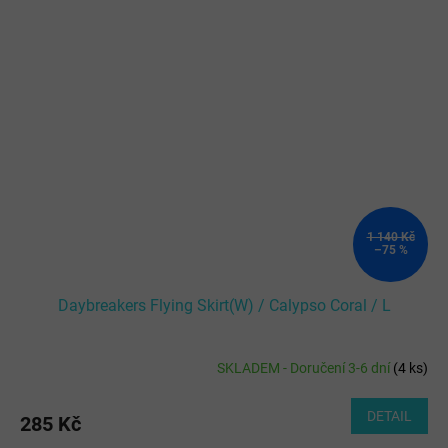
1 140 Kč
–75 %
Daybreakers Flying Skirt(W) / Calypso Coral / L
SKLADEM - Doručení 3-6 dní
(
4 ks
)
DETAIL
285 Kč