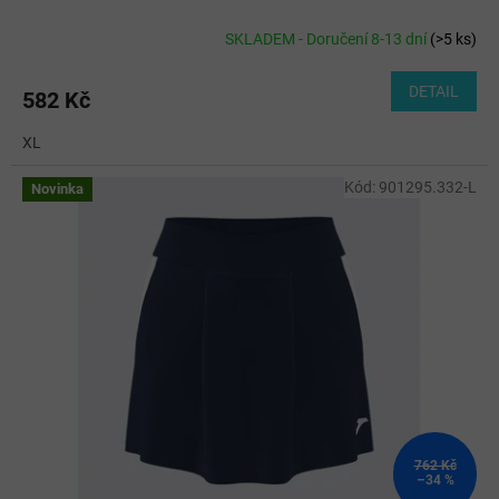
SKLADEM - Doručení 8-13 dní
(
>5 ks
)
DETAIL
582 Kč
XL
Kód:
901295.332-L
Novinka
762 Kč
–34 %