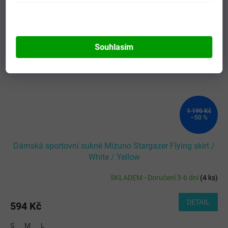
Souhlasím
1 190 Kč
–50 %
Dámská sportovní sukně Mizuno Stargazer Flying skirt /
White / Yellow
SKLADEM - Doručení 3-6 dní
(
4 ks
)
DETAIL
594 Kč
S
M
L