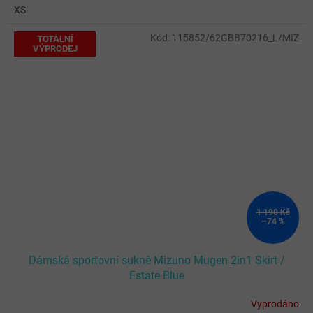
XS
Kód:
115852/62GBB70216_L/MIZ
TOTÁLNÍ
VÝPRODEJ
1 190 Kč
–74 %
Dámská sportovní sukně Mizuno Mugen 2in1 Skirt /
Estate Blue
Vyprodáno