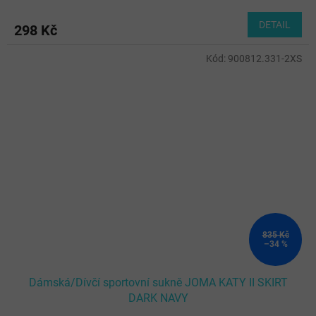
DETAIL
298 Kč
Kód:
900812.331-2XS
835 Kč
–34 %
Dámská/Dívčí sportovní sukně JOMA KATY II SKIRT
DARK NAVY