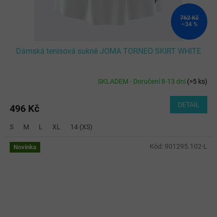
762 Kč
–34 %
Dámská tenisová sukně JOMA TORNEO SKIRT WHITE
SKLADEM - Doručení 8-13 dní
(
>5 ks
)
DETAIL
496 Kč
S
M
L
XL
14 (XS)
Kód:
901295.102-L
Novinka