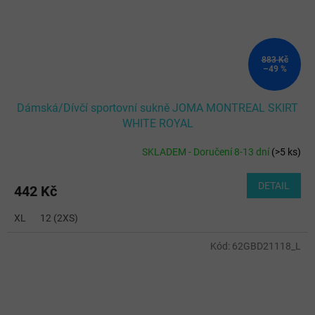
883 Kč
–49 %
Dámská/Dívčí sportovní sukně JOMA MONTREAL SKIRT
WHITE ROYAL
SKLADEM - Doručení 8-13 dní
(
>5 ks
)
DETAIL
442 Kč
XL
12 (2XS)
Kód:
62GBD21118_L