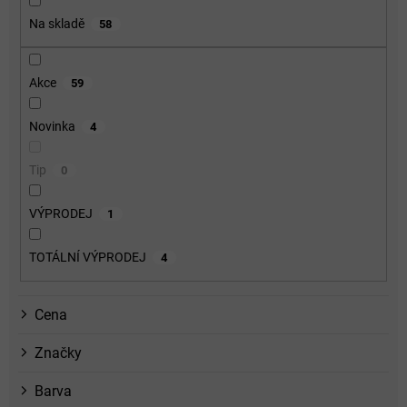
o
Na skladě
58
d
u
k
Akce
59
t
ů
Novinka
4
Tip
0
VÝPRODEJ
1
TOTÁLNÍ VÝPRODEJ
4
Cena
Značky
Barva