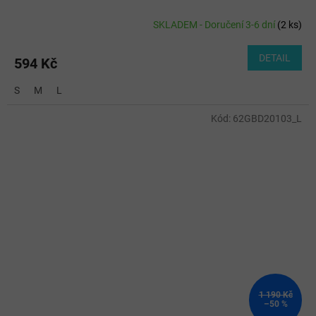
SKLADEM - Doručení 3-6 dní
(
2 ks
)
DETAIL
594 Kč
S
M
L
Kód:
62GBD20103_L
1 190 Kč
–50 %