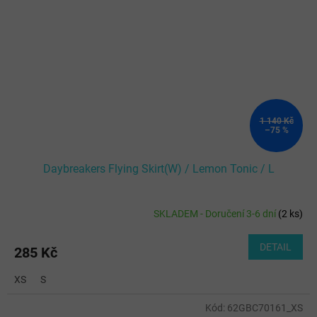
1 140 Kč
–75 %
Daybreakers Flying Skirt(W) / Lemon Tonic / L
SKLADEM - Doručení 3-6 dní
(
2 ks
)
DETAIL
285 Kč
XS
S
Kód:
62GBC70161_XS