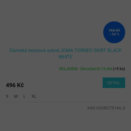
762 Kč
–34 %
Dámská tenisová sukně JOMA TORNEO SKIRT BLACK
WHITE
SKLADEM - Doručení 8-13 dní
(
>5 ks
)
DETAIL
496 Kč
S
M
L
XL
Kód:
62GBC70144_S