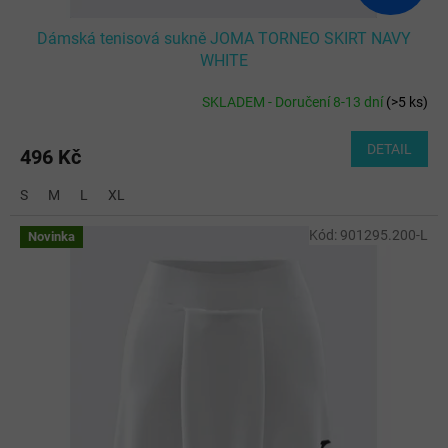
Dámská tenisová sukně JOMA TORNEO SKIRT NAVY
WHITE
SKLADEM - Doručení 8-13 dní
(
>5 ks
)
DETAIL
496 Kč
S
M
L
XL
Kód:
901295.200-L
Novinka