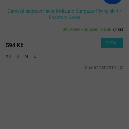
Dámská sportovní sukně Mizuno Stargazer Flying skirt /
Phantom Green
SKLADEM - Doručení 3-6 dní
(
4 ks
)
DETAIL
594 Kč
XS
S
M
L
Kód:
62GBD20101_M