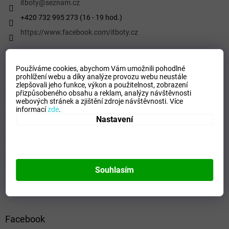
í
itboty
@
seznam.cz
+420 732 995 273 (16 - 19 hod.)
https://www.facebook.com/itboty.cz
Používáme cookies, abychom Vám umožnili pohodlné
Informace pro vás
prohlížení webu a díky analýze provozu webu neustále
zlepšovali jeho funkce, výkon a použitelnost,
zobrazení
Kontaktní formulář
přizpůsobeného obsahu a reklam, analýzy návštěvnosti
webových stránek a zjištění zdroje návštěvnosti.
Více
Podmínky ochrany osobních údajů
informací
zde
.
Obchodní podmínky
Nastavení
Odstoupení od smlouvy
Formulář - Oznámení odstoupení od smlouvy
Reklamační řád
Formulář pro Reklamace
Souhlasím
Jak ověřujeme hodnocení a recenze
Facebook