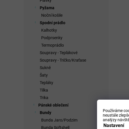
Plavky
Pyžama
Noční košile
Spodní prádlo
Kalhotky
Podprsenky
Termoprádlo
Soupravy - Teplákové
Soupravy - Tričko/Kraťase
Sukně
Šaty
Tepláky
Tílka
Trika
Pánské oblečení
Používáme coo
Bundy
neustále zlepš
analýzy návště
Bunda Jaro/Podzim
Nastavení
Bunda Softshell