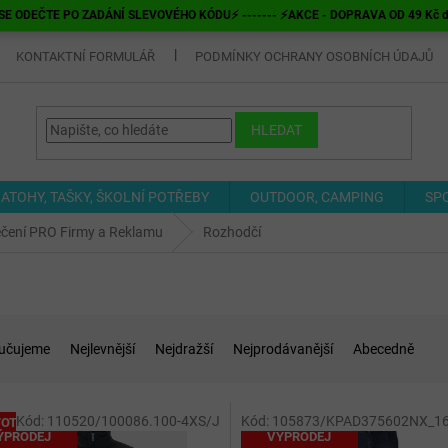
E ODEČTE PO ZADÁNÍ SLEVOVÉHO KÓDU⚡ ------- ⚡AKCE - DOPRAVA OD 49 Kč do v
KONTAKTNÍ FORMULÁŘ
PODMÍNKY OCHRANY OSOBNÍCH ÚDAJŮ
HLEDAT
ATOHY, TAŠKY, ŠKOLNÍ POTŘEBY
OUTDOOR, CAMPING
SP
ečení PRO Firmy a Reklamu
Rozhodčí
učujeme
Nejlevnější
Nejdražší
Nejprodávanější
Abecedně
Kód:
110520/100086.100-4XS/J
Kód:
105873/KPAD375602NX_16
OTÁLNÍ
TOTÁLNÍ
ÝPRODEJ
VÝPRODEJ