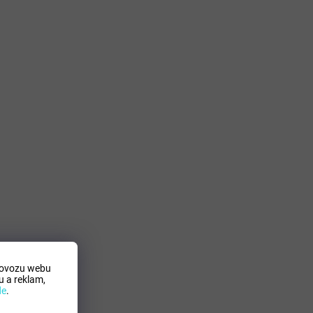
rovozu webu
 a reklam,
de
.