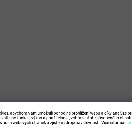
p
r
v
k
y
v
ý
p
i
s
u
kies, abychom Vám umožnili pohodlné prohlížení webu a díky analýze p
ovali jeho funkce, výkon a použitelnost,
zobrazení přizpůsobeného obsahu
vnosti webových stránek a zjištění zdroje návštěvnosti.
Více informací
z