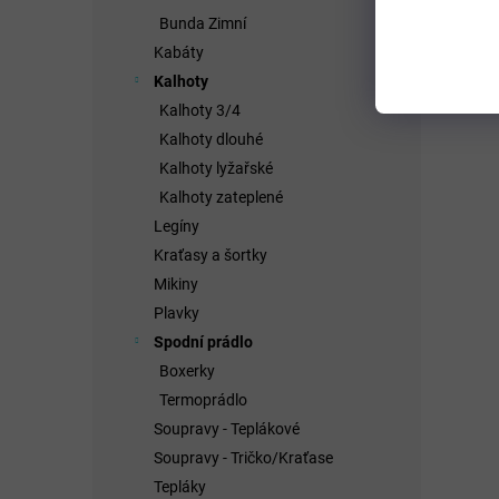
Bunda Zimní
Kabáty
Kalhoty
Kalhoty 3/4
Kalhoty dlouhé
Kalhoty lyžařské
Kalhoty zateplené
Legíny
Kraťasy a šortky
Mikiny
Plavky
Spodní prádlo
Boxerky
Termoprádlo
Soupravy - Teplákové
Soupravy - Tričko/Kraťase
Tepláky