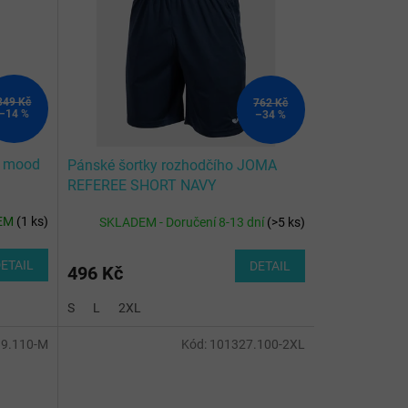
349 Kč
762 Kč
–14 %
–34 %
O mood
Pánské šortky rozhodčího JOMA
REFEREE SHORT NAVY
EM
(
1 ks
)
SKLADEM - Doručení 8-13 dní
(
>5 ks
)
ETAIL
DETAIL
496 Kč
S
L
2XL
9.110-M
Kód:
101327.100-2XL