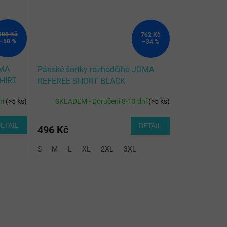
908 Kč
762 Kč
–50 %
–34 %
OMA
Pánské šortky rozhodčího JOMA
HIRT
REFEREE SHORT BLACK
ní
(
>5 ks
)
SKLADEM - Doručení 8-13 dní
(
>5 ks
)
ETAIL
DETAIL
496 Kč
S
M
L
XL
2XL
3XL