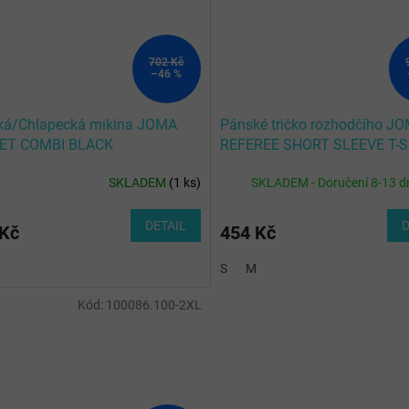
702 Kč
–46 %
ká/Chlapecká mikina JOMA
Pánské tričko rozhodčího J
ET COMBI BLACK
REFEREE SHORT SLEEVE T-S
BLACK ANTHRACITE
SKLADEM
(
1 ks
)
SKLADEM - Doručení 8-13 d
DETAIL
D
 Kč
454 Kč
S
M
Kód:
100086.100-2XL