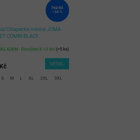
762 Kč
–34 %
ká/Chlapecká mikina JOMA
ET COMBI BLACK
SKLADEM - Doručení 8-13 dní
(
>5 ks
)
DETAIL
 Kč
S
M
L
XL
2XL
3XL
O
v
l
á
d
a
c
í