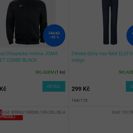
750 Kč
–42 %
ká/Chlapecká mikina JOMA
Dětské džíny nax NAX ELEF
ET COMBI BLACK
indigo
SKLADEM
(
1 ks
)
SKLAD
DETAIL
D
 Kč
299 Kč
164/170
Kód:
90960/100086.100-2XL/BLA
Kód:
10129
OTÁLNÍ
ÝPRODEJ