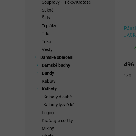
Soupravy - Tričko/Kraťase
Sukně
Šaty
Tepláky
Páns
Tílka
JACK
Trika
Vesty
Dámské oblečení
496
Dámské budny
Bundy
140
Kabáty
Kalhoty
Kalhoty dlouhé
Kalhoty lyžařské
Legíny
Kraťasy a šortky
Mikiny