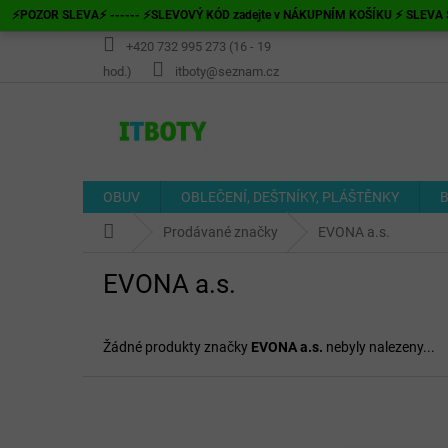
Přejít
⚡POZOR SLEVA⚡ ------ ⚡SLEVOVÝ KÓD zadejte v NÁKUPNÍM KOŠÍKU ⚡ SLEVA S
na
obsah
+420 732 995 273 (16 - 19
hod.)
itboty@seznam.cz
OBUV
OBLEČENÍ, DEŠTNÍKY, PLÁŠTĚNKY
B
Domů
Prodávané značky
EVONA a.s.
EVONA a.s.
Žádné produkty značky
EVONA a.s.
nebyly nalezeny...
Z
á
p