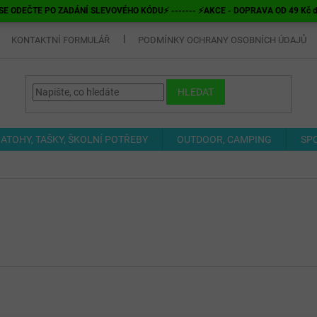
E ODEČTE PO ZADÁNÍ SLEVOVÉHO KÓDU⚡ ------- ⚡AKCE - DOPRAVA OD 49 Kč do v
KONTAKTNÍ FORMULÁŘ
PODMÍNKY OCHRANY OSOBNÍCH ÚDAJŮ
HLEDAT
ATOHY, TAŠKY, ŠKOLNÍ POTŘEBY
OUTDOOR, CAMPING
SP