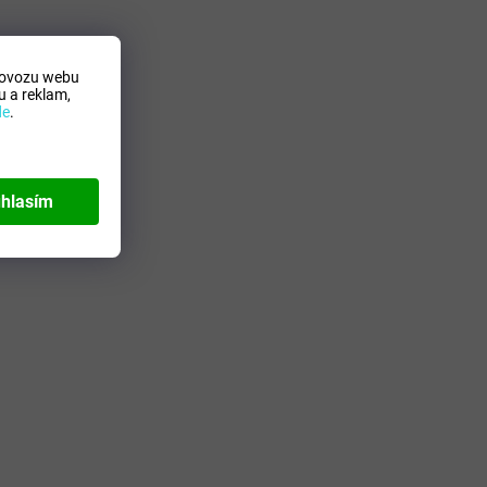
ok
rovozu webu
ty.cz
 a reklam,
de
.
hlasím