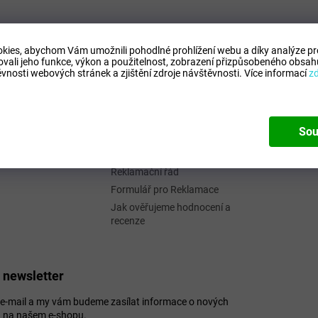
Informace pro vás
Facebo
kies, abychom Vám umožnili pohodlné prohlížení webu a díky analýze p
Kontaktní formulář
itbo
@
seznam.cz
ovali jeho funkce, výkon a použitelnost,
zobrazení přizpůsobeného obsahu
vnosti webových stránek a zjištění zdroje návštěvnosti.
Více informací
z
Podmínky ochrany osobních
32 995 273 (16 - 1
údajů
)
Obchodní podmínky
://www.facebook.c
Odstoupení od smlouvy
oty.cz
Sou
Formulář - Oznámení
odstoupení od smlouvy
Reklamační řád
Formulář pro Reklamace
Jak ověřujeme hodnocení a
recenze
 newsletter
j e-mail a my vám budeme zasílat informace o nových
 na našem e-shopu.