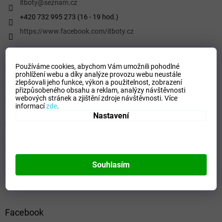
í
itboty
@
seznam.cz
+420 732 995 273 (16 - 19 hod.)
https://www.facebook.com/itboty.cz
Používáme cookies, abychom Vám umožnili pohodlné
Informace pro vás
prohlížení webu a díky analýze provozu webu neustále
zlepšovali jeho funkce, výkon a použitelnost,
zobrazení
Kontaktní formulář
přizpůsobeného obsahu a reklam, analýzy návštěvnosti
webových stránek a zjištění zdroje návštěvnosti.
Více
Podmínky ochrany osobních údajů
informací
zde
.
Obchodní podmínky
Nastavení
Odstoupení od smlouvy
Formulář - Oznámení odstoupení od smlouvy
Reklamační řád
Formulář pro Reklamace
Souhlasím
Jak ověřujeme hodnocení a recenze
Facebook