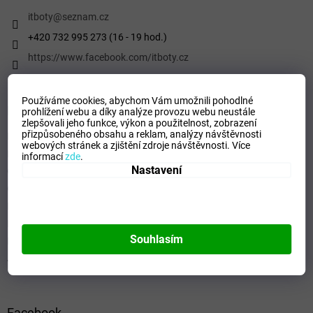
t
í
itboty
@
seznam.cz
+420 732 995 273 (16 - 19 hod.)
https://www.facebook.com/itboty.cz
Používáme cookies, abychom Vám umožnili pohodlné
Informace pro vás
prohlížení webu a díky analýze provozu webu neustále
zlepšovali jeho funkce, výkon a použitelnost,
zobrazení
přizpůsobeného obsahu a reklam, analýzy návštěvnosti
Kontaktní formulář
webových stránek a zjištění zdroje návštěvnosti.
Více
Podmínky ochrany osobních údajů
informací
zde
.
Nastavení
Obchodní podmínky
Odstoupení od smlouvy
Formulář - Oznámení odstoupení od smlouvy
Reklamační řád
Souhlasím
Formulář pro Reklamace
Jak ověřujeme hodnocení a recenze
Facebook