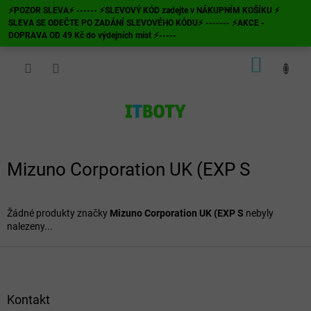
Přejít
⚡POZOR SLEVA⚡ ------ ⚡SLEVOVÝ KÓD zadejte v NÁKUPNÍM KOŠÍKU ⚡
na
SLEVA SE ODEČTE PO ZADÁNÍ SLEVOVÉHO KÓDU⚡ ------- ⚡AKCE -
obsah
DOPRAVA OD 49 Kč do výdejních míst ⚡-----
NÁKUP
KOŠÍK
Mizuno Corporation UK (EXP S
Žádné produkty značky
Mizuno Corporation UK (EXP S
nebyly
nalezeny...
Z
á
p
a
Kontakt