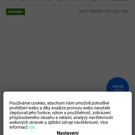
Kód:
100092.331-2XL-3XL
Novinka
448 Kč
–35 %
Používáme cookies, abychom Vám umožnili pohodlné
Pánské/Chlapecké sportovní tričko JOMA L/S T-SHIRT
prohlížení webu a díky analýze provozu webu neustále
zlepšovali jeho funkce, výkon a použitelnost,
zobrazení
COMBI NAVY BLUE
přizpůsobeného obsahu a reklam, analýzy návštěvnosti
webových stránek a zjištění zdroje návštěvnosti.
Více
SKLADEM - Doručení 8-13 dní
(
>5 ks
)
informací
zde
.
Nastavení