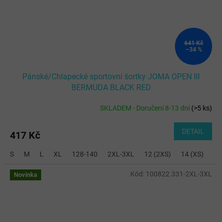
641 Kč
–34 %
Pánské/Chlapecké sportovní šortky JOMA OPEN III
BERMUDA BLACK RED
SKLADEM - Doručení 8-13 dní
(
>5 ks
)
DETAIL
417 Kč
S
M
L
XL
128-140
2XL-3XL
12 (2XS)
14 (XS)
Kód:
100822.331-2XL-3XL
Novinka