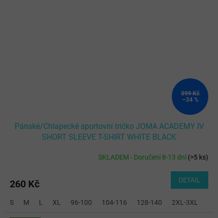
399 Kč
–34 %
Pánské/Chlapecké sportovní tričko JOMA ACADEMY IV
SHORT SLEEVE T-SHIRT WHITE BLACK
SKLADEM - Doručení 8-13 dní
(
>5 ks
)
DETAIL
260 Kč
S
M
L
XL
96-100
104-116
128-140
2XL-3XL