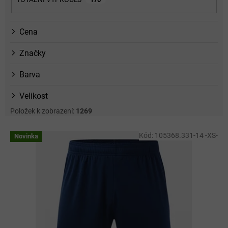
Cena
Značky
Barva
Velikost
Položek k zobrazení:
1269
V
Kód:
105368.331-14 -XS-
Novinka
ý
p
i
s
p
r
o
d