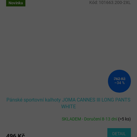
Kód:
101663.200-2XL
Novinka
762 Kč
–34 %
Pánské sportovní kalhoty JOMA CANNES III LONG PANTS
WHITE
SKLADEM - Doručení 8-13 dní
(
>5 ks
)
DETAIL
496 Kč