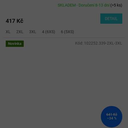
SKLADEM - Doručení 8-13 dní
(
>5 ks
)
DETAIL
417 Kč
XL
2XL
3XL
4 (6XS)
6 (5XS)
Kód:
102252.339-2XL-3XL
Novinka
641 Kč
–34 %