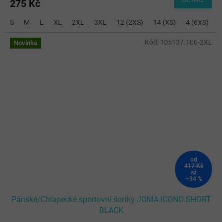
275 Kč
S
M
L
XL
2XL
3XL
12 (2XS)
14 (XS)
4 (6XS)
6
Kód:
105137.100-2XL
Novinka
od
417 Kč
až
–34 %
Pánské/Chlapecké sportovní šortky JOMA ICONO SHORT
BLACK