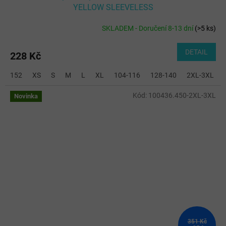
YELLOW SLEEVELESS
SKLADEM - Doručení 8-13 dní
(
>5 ks
)
DETAIL
228 Kč
152
XS
S
M
L
XL
104-116
128-140
2XL-3XL
Kód:
100436.450-2XL-3XL
Novinka
351 Kč