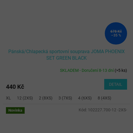
678 Kč
–35 %
Pánská/Chlapecká sportovní souprava JOMA PHOENIX
SET GREEN BLACK
SKLADEM - Doručení 8-13 dní
(
>5 ks
)
DETAIL
440 Kč
XL
12 (2XS)
2 (8XS)
3 (7XS)
4 (6XS)
8 (4XS)
Kód:
102227.700-12 -2XS-
Novinka