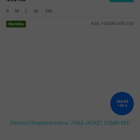
S
M
L
XL
2XL
Kód:
100086.600-2XS
Novinka
762 Kč
–34 %
Pánská/Chlapecká mikina JOMA JACKET COMBI RED