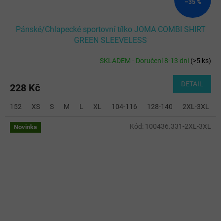
–35 %
Pánské/Chlapecké sportovní tílko JOMA COMBI SHIRT
GREEN SLEEVELESS
SKLADEM - Doručení 8-13 dní
(
>5 ks
)
DETAIL
228 Kč
152
XS
S
M
L
XL
104-116
128-140
2XL-3XL
Kód:
100436.331-2XL-3XL
Novinka