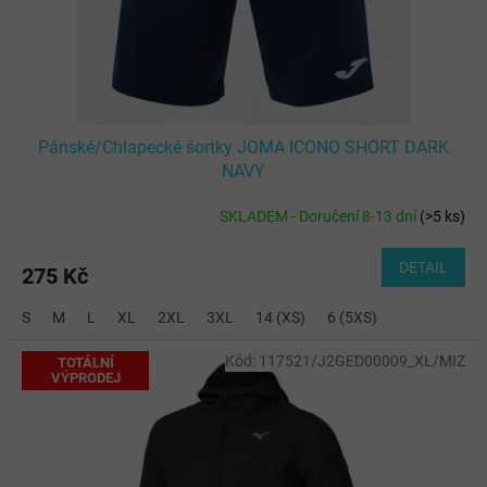
u
k
t
ů
Pánské/Chlapecké šortky JOMA ICONO SHORT DARK
NAVY
SKLADEM - Doručení 8-13 dní
(
>5 ks
)
DETAIL
275 Kč
S
M
L
XL
2XL
3XL
14 (XS)
6 (5XS)
Kód:
117521/J2GED00009_XL/MIZ
TOTÁLNÍ
VÝPRODEJ