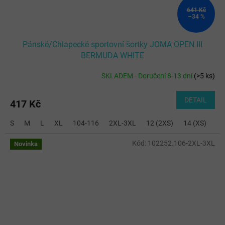
641 Kč
–34 %
Pánské/Chlapecké sportovní šortky JOMA OPEN III
BERMUDA WHITE
SKLADEM - Doručení 8-13 dní
(
>5 ks
)
DETAIL
417 Kč
S
M
L
XL
104-116
2XL-3XL
12 (2XS)
14 (XS)
Kód:
102252.106-2XL-3XL
Novinka