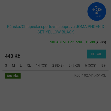
od
440 Kč
až
–35 %
Pánská/Chlapecká sportovní souprava JOMA PHOENIX
SET YELLOW BLACK
SKLADEM - Doručení 8-13 dní
(
>5 ks
)
DETAIL
440 Kč
S
M
L
XL
14 (XS)
2 (8XS)
3 (7XS)
6 (5XS)
8 (4X
Kód:
102741.451-XL
Novinka