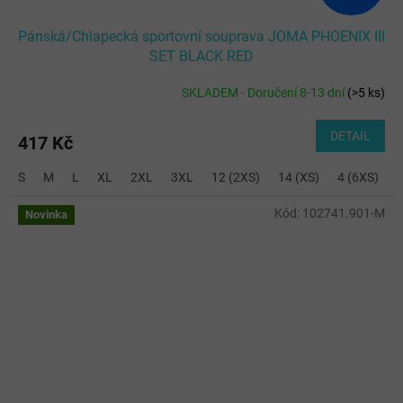
Pánská/Chlapecká sportovní souprava JOMA PHOENIX III
SET BLACK RED
SKLADEM - Doručení 8-13 dní
(
>5 ks
)
DETAIL
417 Kč
S
M
L
XL
2XL
3XL
12 (2XS)
14 (XS)
4 (6XS)
6
Kód:
102741.901-M
Novinka