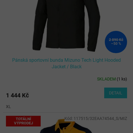
2 890 Kč
–50 %
Pánská sportovní bunda Mizuno Tech Light Hooded
Jacket / Black
SKLADEM
(
1 ks
)
DETAIL
1 444 Kč
XL
Kód:
117515/32EAA74544_S/MIZ
TOTÁLNÍ
VÝPRODEJ