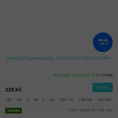
351 Kč
–35 %
Pánské/Chlapecké šortky JOMA SHORT TREVISO NAVY
SKLADEM - Doručení 8-13 dní
(
>5 ks
)
DETAIL
228 Kč
152
XS
S
M
L
XL
104-116
128-140
2XL-3XL
Kód:
100438.331-2XL-3XL
Novinka