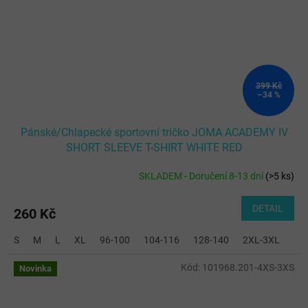
399 Kč
–34 %
Pánské/Chlapecké sportovní tričko JOMA ACADEMY IV
SHORT SLEEVE T-SHIRT WHITE RED
SKLADEM - Doručení 8-13 dní
(
>5 ks
)
DETAIL
260 Kč
S
M
L
XL
96-100
104-116
128-140
2XL-3XL
Kód:
101968.201-4XS-3XS
Novinka