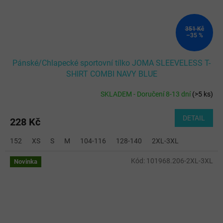
351 Kč
–35 %
Pánské/Chlapecké sportovní tílko JOMA SLEEVELESS T-
SHIRT COMBI NAVY BLUE
SKLADEM - Doručení 8-13 dní
(
>5 ks
)
DETAIL
228 Kč
152
XS
S
M
104-116
128-140
2XL-3XL
Kód:
101968.206-2XL-3XL
Novinka