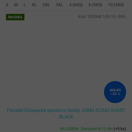
S
M
L
XL
2XL
3XL
4 (6XS)
6 (5XS)
10 (3XS)
Kód:
105368.100-10 -3XS-
Novinka
424 Kč
–35 %
Pánské/Chlapecké sportovní šortky JOMA ICONO SHORT
BLACK
SKLADEM - Doručení 8-13 dní
(
>5 ks
)