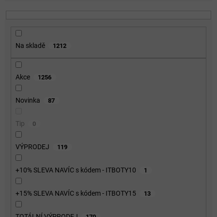
í
p
r
o
Na skladě
1212
d
u
k
Akce
1256
t
ů
Novinka
87
Tip
0
VÝPRODEJ
119
+10% SLEVA NAVÍC s kódem - ITBOTY10
1
+15% SLEVA NAVÍC s kódem - ITBOTY15
13
TOTÁLNÍ VÝPRODEJ
170