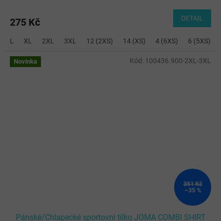
DETAIL
275 Kč
L
XL
2XL
3XL
12 (2XS)
14 (XS)
4 (6XS)
6 (5XS)
Kód:
100436.900-2XL-3XL
Novinka
351 Kč
–35 %
Pánské/Chlapecké sportovní tílko JOMA COMBI SHIRT