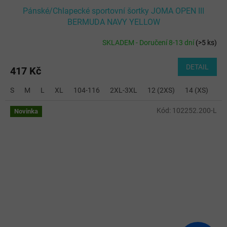
Pánské/Chlapecké sportovní šortky JOMA OPEN III
BERMUDA NAVY YELLOW
SKLADEM - Doručení 8-13 dní
(
>5 ks
)
DETAIL
417 Kč
S
M
L
XL
104-116
2XL-3XL
12 (2XS)
14 (XS)
Kód:
102252.200-L
Novinka