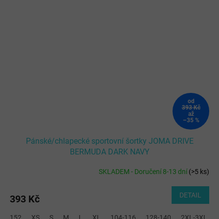
od
393 Kč
až
–35 %
Pánské/chlapecké sportovní šortky JOMA DRIVE
BERMUDA DARK NAVY
SKLADEM - Doručení 8-13 dní
(
>5 ks
)
DETAIL
393 Kč
152
XS
S
M
L
XL
104-116
128-140
2XL-3XL