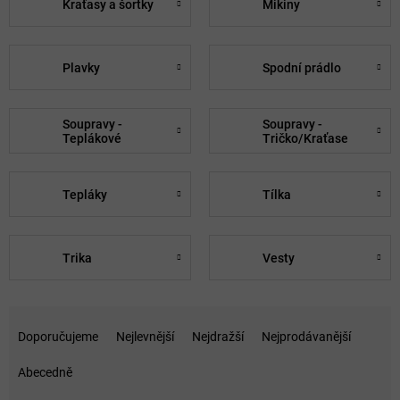
Kraťasy a šortky
Mikiny
Plavky
Spodní prádlo
Soupravy -
Soupravy -
Teplákové
Tričko/Kraťase
Tepláky
Tílka
Trika
Vesty
Ř
a
Doporučujeme
Nejlevnější
Nejdražší
Nejprodávanější
z
e
Abecedně
n