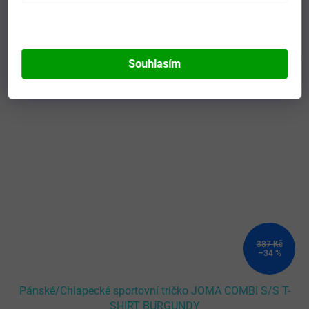
DETAIL
291 Kč
152
XS
S
M
L
XL
104-116
128-140
2XL-3XL
Souhlasím
Kód:
100052.671-2XL-3XL
Novinka
387 Kč
–34 %
Pánské/Chlapecké sportovní tričko JOMA COMBI S/S T-
SHIRT BURGUNDY