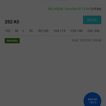
SKLADEM - Doručení 8-13 dní
(
>5 ks
)
DETAIL
252 Kč
152
M
L
XL
96-100
104-116
128-140
2XL-3XL
Kód:
103124.106-M
Novinka
641 Kč
–34 %