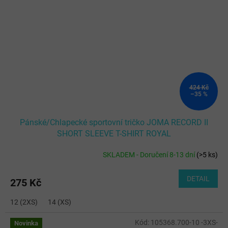
424 Kč
–35 %
Pánské/Chlapecké sportovní tričko JOMA RECORD II
SHORT SLEEVE T-SHIRT ROYAL
SKLADEM - Doručení 8-13 dní
(
>5 ks
)
DETAIL
275 Kč
12 (2XS)
14 (XS)
Kód:
105368.700-10 -3XS-
Novinka