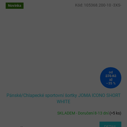
Kód:
105368.200-10 -3XS-
Novinka
od
275 Kč
až
–35 %
Pánské/Chlapecké sportovní šortky JOMA ICONO SHORT
WHITE
SKLADEM - Doručení 8-13 dní
(
>5 ks
)
DETAIL