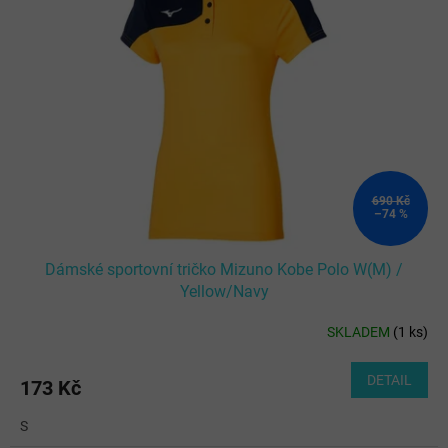
690 Kč
–74 %
Dámské sportovní tričko Mizuno Kobe Polo W(M) /
Yellow/Navy
SKLADEM
(
1 ks
)
DETAIL
173 Kč
S