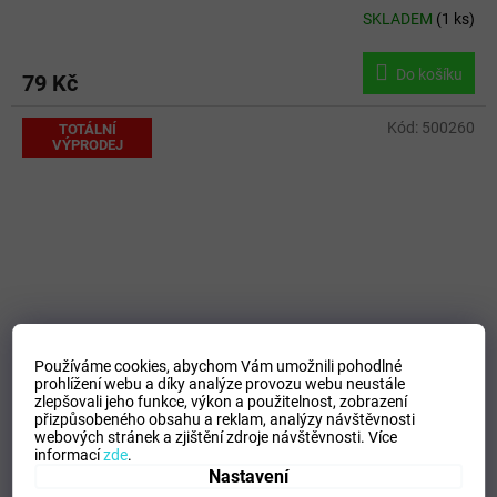
SKLADEM
(
1 ks
)
Do košíku
79 Kč
Kód:
500260
TOTÁLNÍ
VÝPRODEJ
Používáme cookies, abychom Vám umožnili pohodlné
prohlížení webu a díky analýze provozu webu neustále
zlepšovali jeho funkce, výkon a použitelnost,
zobrazení
429 Kč
přizpůsobeného obsahu a reklam, analýzy návštěvnosti
–18 %
webových stránek a zjištění zdroje návštěvnosti.
Více
informací
zde
.
Nastavení
Thermos termotaška 6,5 l - Geo grey