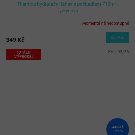
Thermos hydratační láhev s počítadlem 710ml -
Tyrkysová
Momentálně nedostupné
DETAIL
349 Kč
Kód:
95/38
TOTÁLNÍ
VÝPRODEJ
449 Kč
–22 %