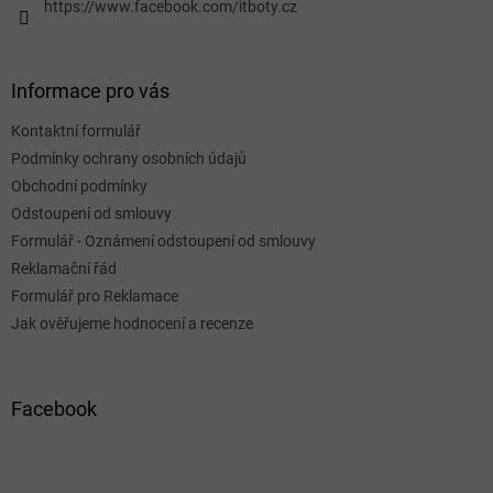
https://www.facebook.com/itboty.cz
k
y
v
ý
Informace pro vás
p
i
Kontaktní formulář
s
u
Podmínky ochrany osobních údajů
Obchodní podmínky
Odstoupení od smlouvy
Formulář - Oznámení odstoupení od smlouvy
Reklamační řád
Formulář pro Reklamace
Jak ověřujeme hodnocení a recenze
Facebook