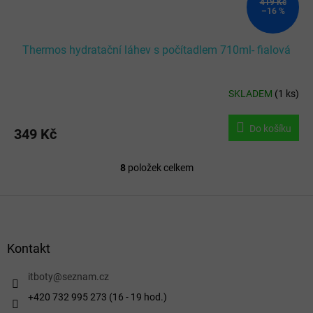
419 Kč
–16 %
Thermos hydratační láhev s počítadlem 710ml- fialová
SKLADEM
(
1 ks
)
Do košíku
349 Kč
8
položek celkem
O
v
l
Z
á
á
d
p
a
a
Kontakt
c
t
í
í
itboty
@
seznam.cz
p
r
+420 732 995 273 (16 - 19 hod.)
v