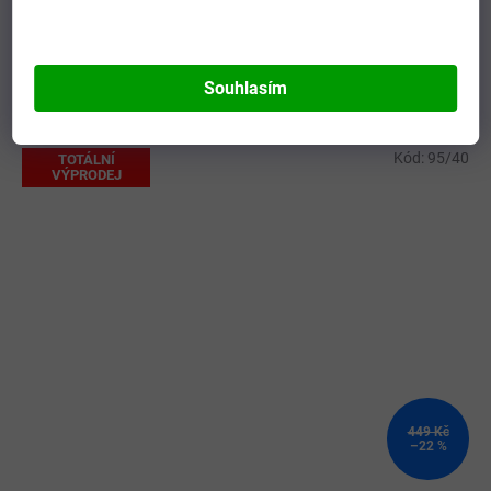
Momentálně nedostupné
Souhlasím
DETAIL
349 Kč
Kód:
95/40
TOTÁLNÍ
VÝPRODEJ
449 Kč
–22 %