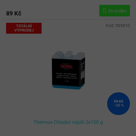
Do košíku
89 Kč
Kód:
505010
TOTÁLNÍ
VÝPRODEJ
99 Kč
–20 %
Thermos Chladící náplň 2x100 g