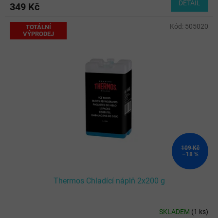
DETAIL
349 Kč
Kód:
505020
TOTÁLNÍ
VÝPRODEJ
109 Kč
–18 %
Thermos Chladící náplň 2x200 g
SKLADEM
(
1 ks
)