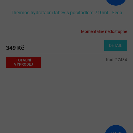
Thermos hydratační láhev s počítadlem 710ml - Šedá
Momentálně nedostupné
DETAIL
349 Kč
Kód:
27434
TOTÁLNÍ
VÝPRODEJ