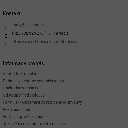
á
p
a
Kontakt
t
í
itboty
@
seznam.cz
+420 732 995 273 (16 - 19 hod.)
https://www.facebook.com/itboty.cz
Informace pro vás
Kontaktní formulář
Podmínky ochrany osobních údajů
Obchodní podmínky
Odstoupení od smlouvy
Formulář - Oznámení odstoupení od smlouvy
Reklamační řád
Formulář pro Reklamace
Jak ověřujeme hodnocení a recenze