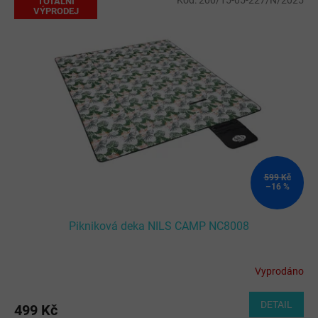
Kód:
200/15-05-227/N/2025
TOTÁLNÍ
VÝPRODEJ
599 Kč
–16 %
Pikniková deka NILS CAMP NC8008
Vyprodáno
DETAIL
499 Kč