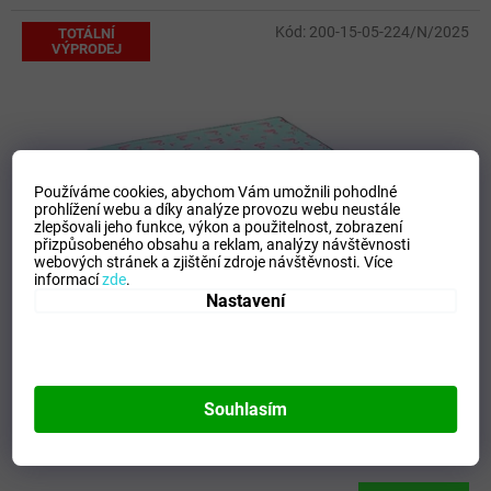
Kód:
200-15-05-224/N/2025
TOTÁLNÍ
VÝPRODEJ
Používáme cookies, abychom Vám umožnili pohodlné
prohlížení webu a díky analýze provozu webu neustále
zlepšovali jeho funkce, výkon a použitelnost,
zobrazení
přizpůsobeného obsahu a reklam, analýzy návštěvnosti
webových stránek a zjištění zdroje návštěvnosti.
Více
informací
zde
.
Nastavení
499 Kč
–34 %
Pikniková deka NILS Camp NC8005
Souhlasím
SKLADEM
(
1 ks
)