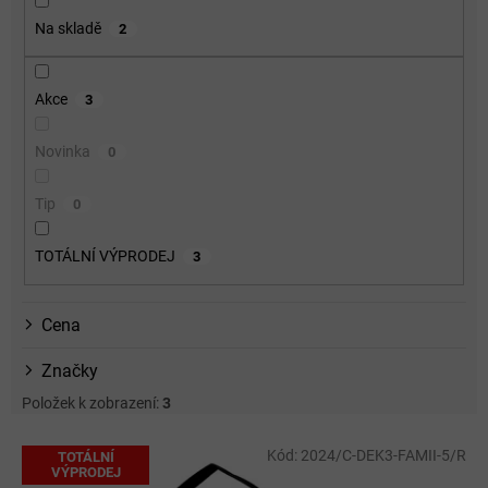
o
Na skladě
2
d
u
k
Akce
3
t
ů
Novinka
0
Tip
0
TOTÁLNÍ VÝPRODEJ
3
Cena
Značky
Položek k zobrazení:
3
V
Kód:
2024/C-DEK3-FAMII-5/R
TOTÁLNÍ
ý
VÝPRODEJ