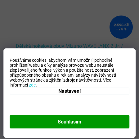
2 590 Kč
–74 %
Dětská hokejová obuv Mizuno WAVE LYNX 2 Jr. /
Whte/GRidge/PatinaGreen
Používáme cookies, abychom Vám umožnili pohodlné
prohlížení webu a díky analýze provozu webu neustále
SKLADEM - Doručení 3-6 dní
(
>5 ks
)
zlepšovali jeho funkce, výkon a použitelnost,
zobrazení
přizpůsobeného obsahu a reklam, analýzy návštěvnosti
webových stránek a zjištění zdroje návštěvnosti.
Více
DETAIL
648 Kč
informací
zde
.
Nastavení
32.5/1.0
33.0/1.5
34.0/2.0
35.0/3.0
36.0/3.5
36.5/4.0
Kód:
X1GC233011_32.5/1.0
Souhlasím