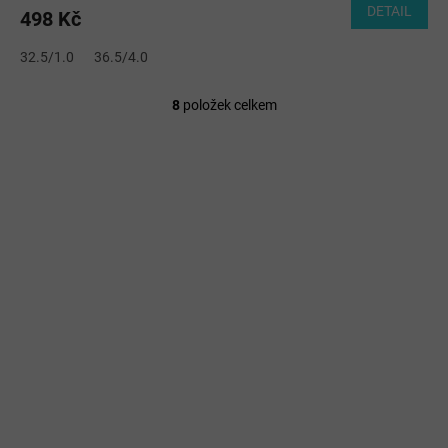
produktu
DETAIL
498 Kč
je
5,0
32.5/1.0
36.5/4.0
z
5
hvězdiček.
8
položek celkem
O
v
l
á
d
a
c
í
p
r
v
k
y
v
ý
p
i
s