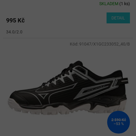
SKLADEM
(
1 ks
)
DETAIL
995 Kč
34.0/2.0
Kód:
91047/X1GC233052_40/B
2 590 Kč
–53 %