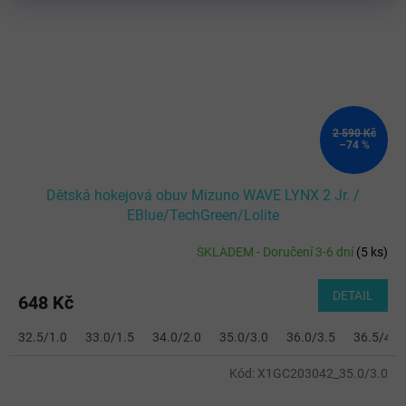
2 590 Kč
–74 %
Dětská hokejová obuv Mizuno WAVE LYNX 2 Jr. /
EBlue/TechGreen/Lolite
SKLADEM - Doručení 3-6 dní
(
5 ks
)
DETAIL
648 Kč
32.5/1.0
33.0/1.5
34.0/2.0
35.0/3.0
36.0/3.5
36.5/4.0
Kód:
X1GC203042_35.0/3.0