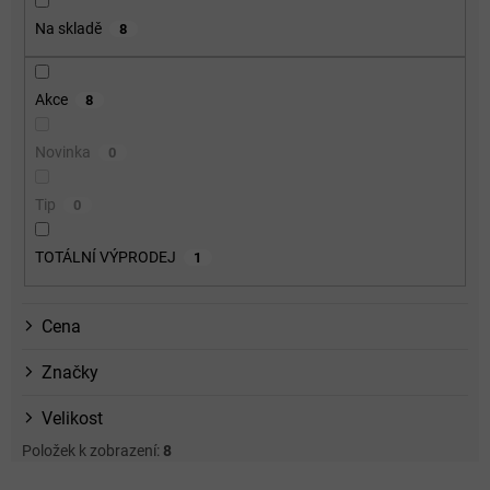
o
Na skladě
8
d
u
k
Akce
8
t
ů
Novinka
0
Tip
0
TOTÁLNÍ VÝPRODEJ
1
Cena
Značky
Velikost
Položek k zobrazení:
8