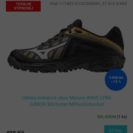
V
Kód:
117497/X1GC203041_37.0/4.5/MIZ
TOTÁLNÍ
ý
VÝPRODEJ
p
i
s
p
r
o
d
u
k
t
ů
1 990 Kč
–74 %
Dětská hokejová obuv Mizuno WAVE LYNX
JUNIOR/BlkOyster/MPGold/IronGat
SKLADEM
(
1 ks
)
DETAIL