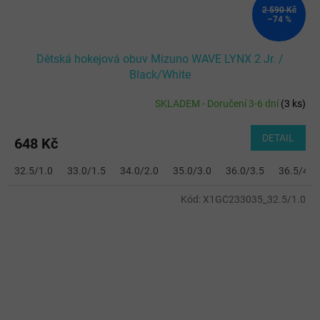
2 590 Kč
–74 %
Dětská hokejová obuv Mizuno WAVE LYNX 2 Jr. /
Black/White
SKLADEM - Doručení 3-6 dní
(
3 ks
)
DETAIL
648 Kč
32.5/1.0
33.0/1.5
34.0/2.0
35.0/3.0
36.0/3.5
36.5/4.0
Kód:
X1GC233035_32.5/1.0