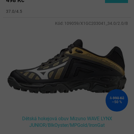
498 Kč
37.0/4.5
Kód:
109059/X1GC203041_34.0/2.0/B
1 990 Kč
–50 %
Dětská hokejová obuv Mizuno WAVE LYNX
JUNIOR/BlkOyster/MPGold/IronGat