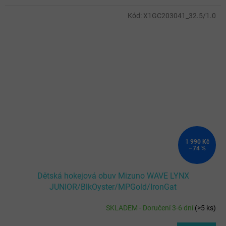
Kód:
X1GC203041_32.5/1.0
1 990 Kč
–74 %
Dětská hokejová obuv Mizuno WAVE LYNX
JUNIOR/BlkOyster/MPGold/IronGat
SKLADEM - Doručení 3-6 dní
(
>5 ks
)
Průměrné
hodnocení