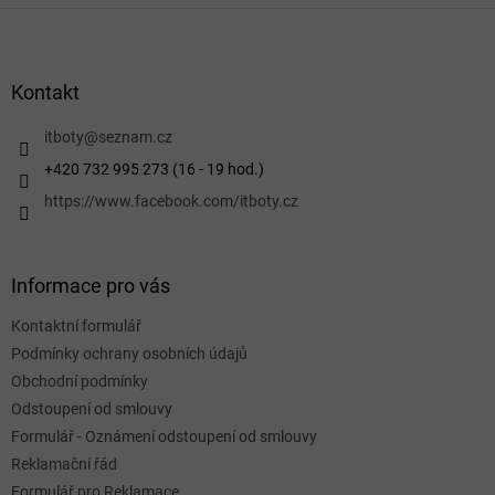
Z
á
p
a
Kontakt
t
í
itboty
@
seznam.cz
+420 732 995 273 (16 - 19 hod.)
https://www.facebook.com/itboty.cz
Informace pro vás
Kontaktní formulář
Podmínky ochrany osobních údajů
Obchodní podmínky
Odstoupení od smlouvy
Formulář - Oznámení odstoupení od smlouvy
Reklamační řád
Formulář pro Reklamace