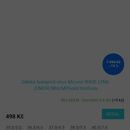
1 990 Kč
–74 %
Dětská hokejová obuv Mizuno WAVE LYNX
JUNIOR/Wht/MPGold/IronGate
SKLADEM - Doručení 3-6 dní
(
>5 ks
)
DETAIL
498 Kč
35.0/3.0
36.5/4.0
37.0/4.5
38.5/5.5
40.5/7.0