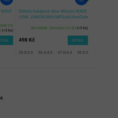
–74 %
–74 %
o WAVE
Dětská hokejová obuv Mizuno WAVE
LYNX JUNIOR/Wht/MPGold/IronGate
onGat
čení 3-6
SKLADEM - Doručení 3-6 dní
(
>5 ks
)
ní
(
>5 ks
)
498 Kč
ETAIL
DETAIL
.5
40.5/7.0
35.0/3.0
36.5/4.0
37.0/4.5
38.5/5.5
40.5/7.0
ok