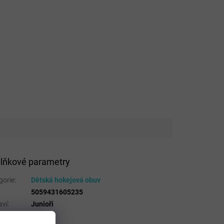
lňkové parametry
gorie
:
Dětská hokejová obuv
5059431605235
aví
:
Junioři
kost EU
:
32.5