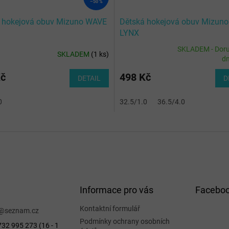
–50 %
 hokejová obuv Mizuno WAVE
Dětská hokejová obuv Mizun
LYNX
/BlkOyster/MPGold/IronGat
JUNIOR/BlkOyster/MPGold/Ir
SKLADEM - Doru
SKLADEM
(
1 ks
)
Průměrné
d
hodnocení
produktu
Kč
498 Kč
DETAIL
D
je
5,0
0
3.5
36.5/4.0
37.0/4.5
38.0/5.0
32.5/1.0
38.5/5.5
36.5/4.0
39.0/6.0
40.0/6
z
5
hvězdiček.
Informace pro vás
Facebo
Kontaktní formulář
@
seznam.cz
Podmínky ochrany osobních
32 995 273 (16 - 1