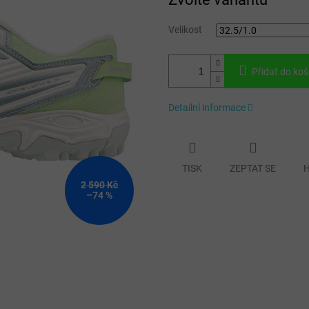
cena:
Velikost
Přidat do koš
Detailní informace
TISK
ZEPTAT SE
H
2 590 Kč
–74 %