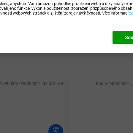
ocích svršku poskytují dynamické tlumení a stabilitu.
Veli
kies, abychom Vám umožnili pohodlné prohlížení webu a díky analýze p
ovali jeho funkce, výkon a použitelnost,
zobrazení přizpůsobeného obsahu
Barv
vnosti webových stránek a zjištění zdroje návštěvnosti.
Více informací
z
a stability díky Mizuno vlnové technologii.
e
Sou
ze syntetické kůže.
109059/X1GC203041_34.0/2.0/B
Kód:
X1GC203041_3
1 990
Kč