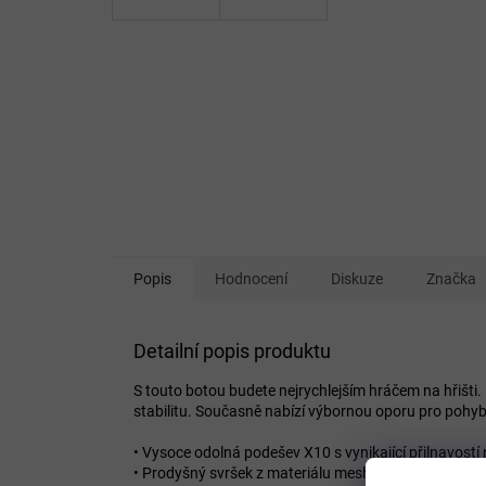
Popis
Hodnocení
Diskuze
Značka
Detailní popis produktu
S touto botou budete nejrychlejším hráčem na hřišti
stabilitu. Současně nabízí výbornou oporu pro pohyby
• Vysoce odolná podešev X10 s vynikající přilnavostí
• Prodyšný svršek z materiálu mesh a syntetické části