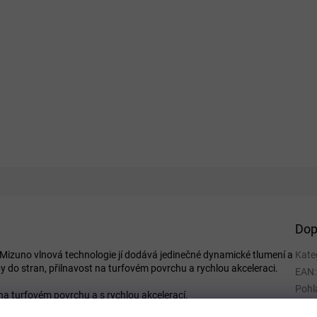
Dop
. Mizuno vlnová technologie jí dodává jedinečné dynamické tlumení a
Kate
 do stran, přilnavost na turfovém povrchu a rychlou akceleraci.
EAN
:
Pohl
 na turfovém povrchu a s rychlou akcelerací.
Veli
 zajišťující zpevnění a oporu pro pohyby do stran.