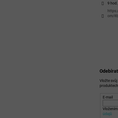
9 hod.
https
om/itb
Odebírat
Vložte svů
produktech
E-mail
Vložením 
údajů