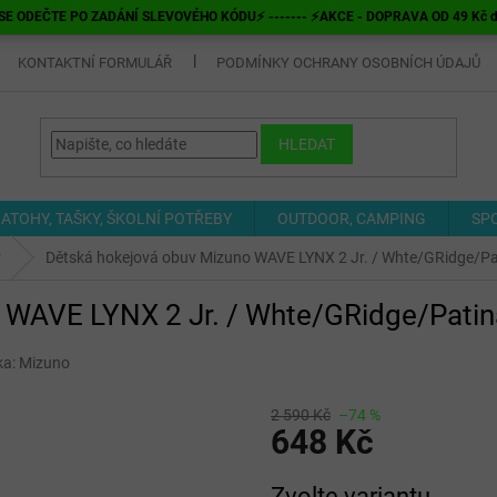
E ODEČTE PO ZADÁNÍ SLEVOVÉHO KÓDU⚡ ------- ⚡AKCE - DOPRAVA OD 49 Kč do v
KONTAKTNÍ FORMULÁŘ
PODMÍNKY OCHRANY OSOBNÍCH ÚDAJŮ
HLEDAT
ATOHY, TAŠKY, ŠKOLNÍ POTŘEBY
OUTDOOR, CAMPING
SP
v
Dětská hokejová obuv Mizuno WAVE LYNX 2 Jr. / Whte/GRidge/P
 WAVE LYNX 2 Jr. / Whte/GRidge/Pati
ka:
Mizuno
2 590 Kč
–74 %
648 Kč
Měrná
Zvolte variantu