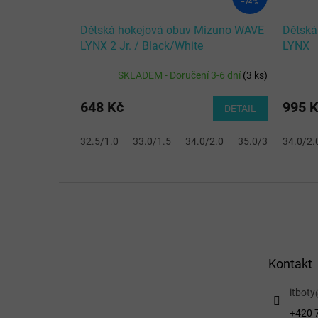
–74 %
Dětská hokejová obuv Mizuno WAVE
Dětská
LYNX 2 Jr. / Black/White
LYNX
JUNIOR
SKLADEM - Doručení 3-6 dní
(
3 ks
)
648 Kč
995 
DETAIL
32.5/1.0
33.0/1.5
34.0/2.0
35.0/3.0
34.0/2.
36.0/
Z
á
p
a
t
Kontakt
í
itboty
+420 7