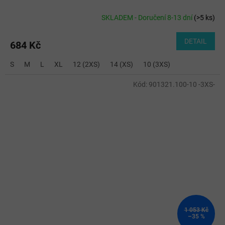
SKLADEM - Doručení 8-13 dní
(
>5 ks
)
DETAIL
684 Kč
S
M
L
XL
12 (2XS)
14 (XS)
10 (3XS)
Kód:
901321.100-10 -3XS-
1 053 Kč
–35 %