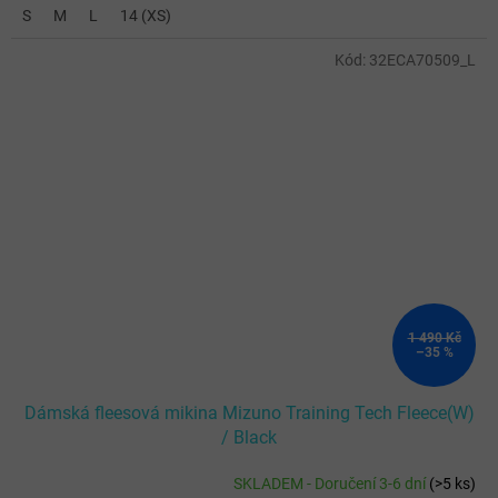
S
M
L
14 (XS)
Kód:
32ECA70509_L
1 490 Kč
–35 %
Dámská fleesová mikina Mizuno Training Tech Fleece(W)
/ Black
SKLADEM - Doručení 3-6 dní
(
>5 ks
)