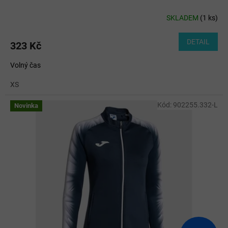
SKLADEM
(
1 ks
)
DETAIL
323 Kč
Volný čas
XS
Kód:
902255.332-L
Novinka