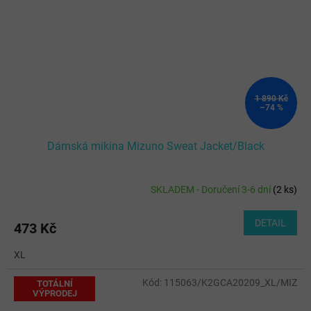
1 890 Kč
–74 %
Dámská mikina Mizuno Sweat Jacket/Black
SKLADEM - Doručení 3-6 dní
(
2 ks
)
Průměrné
hodnocení
produktu
DETAIL
473 Kč
je
5,0
XL
z
5
Kód:
115063/K2GCA20209_XL/MIZ
hvězdiček.
TOTÁLNÍ
VÝPRODEJ