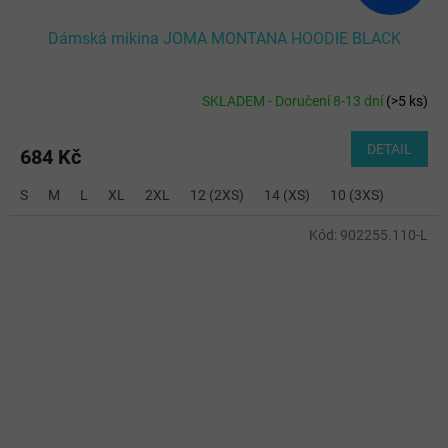
Dámská mikina JOMA MONTANA HOODIE BLACK
SKLADEM - Doručení 8-13 dní
(
>5 ks
)
DETAIL
684 Kč
S
M
L
XL
2XL
12 (2XS)
14 (XS)
10 (3XS)
Kód:
902255.110-L