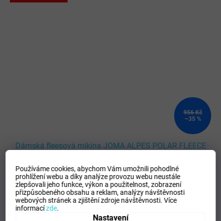
956 Kč
–35 %
Dámská fleesová mikina JOMA ALPES POLAR FLEECE
BEIGE
Používáme cookies, abychom Vám umožnili pohodlné
prohlížení webu a díky analýze provozu webu neustále
SKLADEM
(
1 ks
)
zlepšovali jeho funkce, výkon a použitelnost,
zobrazení
přizpůsobeného obsahu a reklam, analýzy návštěvnosti
webových stránek a zjištění zdroje návštěvnosti.
Více
DETAIL
621 Kč
informací
zde
.
Nastavení