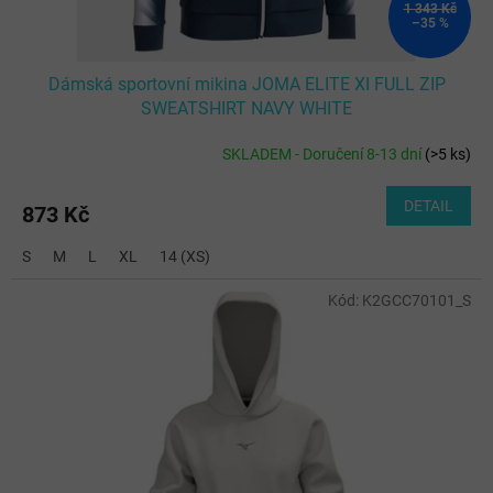
1 343 Kč
–35 %
Dámská sportovní mikina JOMA ELITE XI FULL ZIP
SWEATSHIRT NAVY WHITE
SKLADEM - Doručení 8-13 dní
(
>5 ks
)
DETAIL
873 Kč
S
M
L
XL
14 (XS)
Kód:
K2GCC70101_S