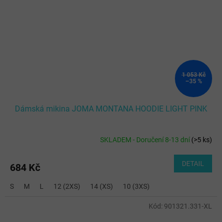
1 053 Kč
–35 %
Dámská mikina JOMA MONTANA HOODIE LIGHT PINK
SKLADEM - Doručení 8-13 dní
(
>5 ks
)
DETAIL
684 Kč
S
M
L
12 (2XS)
14 (XS)
10 (3XS)
Kód:
901321.331-XL