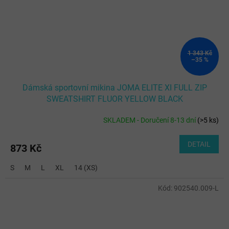
1 343 Kč
–35 %
Dámská sportovní mikina JOMA ELITE XI FULL ZIP
SWEATSHIRT FLUOR YELLOW BLACK
SKLADEM - Doručení 8-13 dní
(
>5 ks
)
DETAIL
873 Kč
S
M
L
XL
14 (XS)
Kód:
902540.009-L