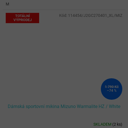
M
Kód:
114454/J2GC270401_XL/MIZ
TOTÁLNÍ
VÝPRODEJ
1 790 Kč
–74 %
Dámská sportovní mikina Mizuno Warmalite HZ / White
SKLADEM
(
2 ks
)