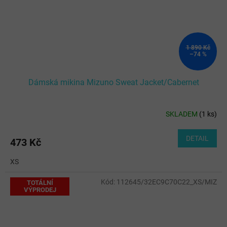
1 890 Kč
–74 %
Dámská mikina Mizuno Sweat Jacket/Cabernet
SKLADEM
(
1 ks
)
DETAIL
473 Kč
XS
Kód:
112645/32EC9C70C22_XS/MIZ
TOTÁLNÍ
VÝPRODEJ