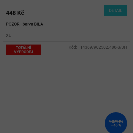
DETAIL
448 Kč
POZOR - barva BÍLÁ
XL
Kód:
114369/902502.480-S/JH
TOTÁLNÍ
VÝPRODEJ
1 271 Kč
–46 %