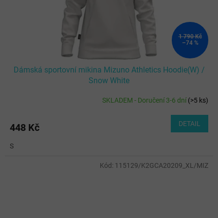
1 790 Kč
–74 %
Dámská sportovní mikina Mizuno Athletics Hoodie(W) /
Snow White
SKLADEM - Doručení 3-6 dní
(
>5 ks
)
DETAIL
448 Kč
S
Kód:
115129/K2GCA20209_XL/MIZ