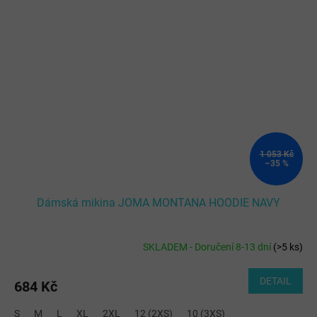
1 053 Kč
–35 %
Dámská mikina JOMA MONTANA HOODIE NAVY
SKLADEM - Doručení 8-13 dní
(
>5 ks
)
DETAIL
684 Kč
S
M
L
XL
2XL
12 (2XS)
10 (3XS)