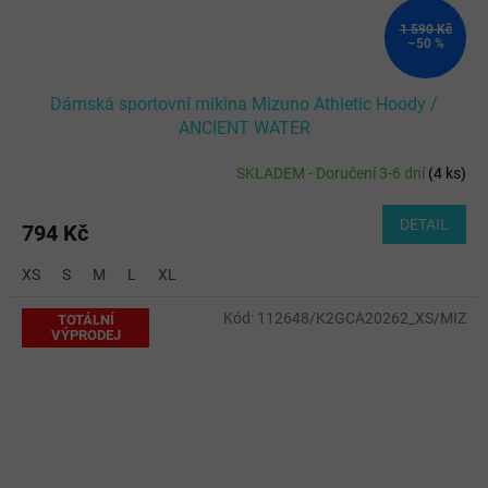
1 590 Kč
–50 %
Dámská sportovní mikina Mizuno Athletic Hoody /
ANCIENT WATER
SKLADEM - Doručení 3-6 dní
(
4 ks
)
DETAIL
794 Kč
XS
S
M
L
XL
Kód:
112648/K2GCA20262_XS/MIZ
TOTÁLNÍ
VÝPRODEJ