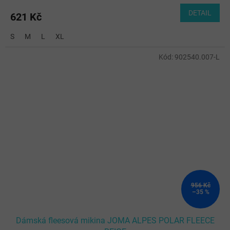
DETAIL
621 Kč
S
M
L
XL
Kód:
902540.007-L
956 Kč
–35 %
Dámská fleesová mikina JOMA ALPES POLAR FLEECE