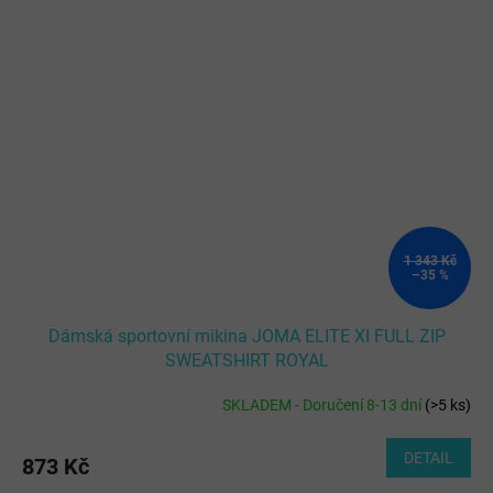
1 343 Kč
–35 %
Dámská sportovní mikina JOMA ELITE XI FULL ZIP
SWEATSHIRT ROYAL
SKLADEM - Doručení 8-13 dní
(
>5 ks
)
DETAIL
873 Kč