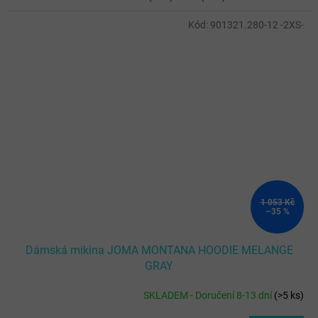
Kód:
901321.280-12 -2XS-
1 053 Kč
–35 %
Dámská mikina JOMA MONTANA HOODIE MELANGE
GRAY
SKLADEM - Doručení 8-13 dní
(
>5 ks
)