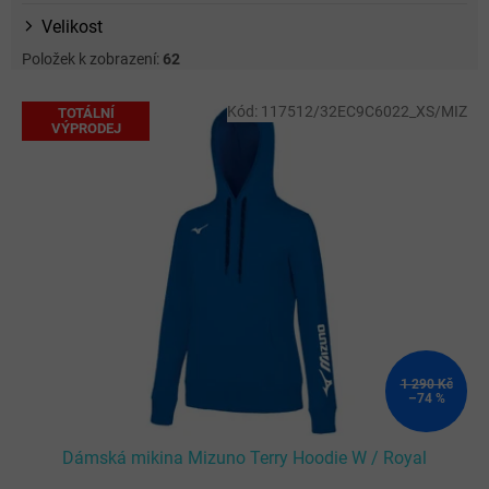
Velikost
Položek k zobrazení:
62
V
Kód:
117512/32EC9C6022_XS/MIZ
TOTÁLNÍ
ý
VÝPRODEJ
p
i
s
p
r
o
d
u
k
t
ů
1 290 Kč
–74 %
Dámská mikina Mizuno Terry Hoodie W / Royal