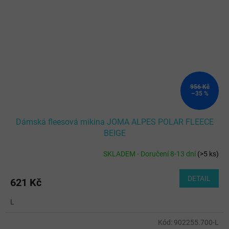
956 Kč
–35 %
Dámská fleesová mikina JOMA ALPES POLAR FLEECE
BEIGE
SKLADEM - Doručení 8-13 dní
(
>5 ks
)
DETAIL
621 Kč
L
Kód:
902255.700-L