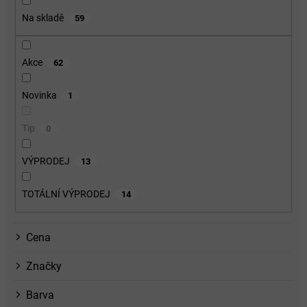
o
Na skladě
59
d
u
k
Akce
62
t
ů
Novinka
1
Tip
0
VÝPRODEJ
13
TOTÁLNÍ VÝPRODEJ
14
Cena
Značky
Barva