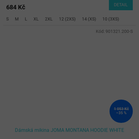
DETAIL
684 Kč
S
M
L
XL
2XL
12 (2XS)
14 (XS)
10 (3XS)
Kód:
901321.200-S
1 053 Kč
–35 %
Dámská mikina JOMA MONTANA HOODIE WHITE