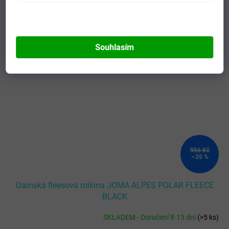
L
Kód:
902540.100-L
Souhlasím
956 Kč
–35 %
Dámská fleesová mikina JOMA ALPES POLAR FLEECE
BLACK
SKLADEM - Doručení 8-13 dní
(
>5 ks
)