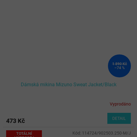
1 890 Kč
–74 %
Dámská mikina Mizuno Sweat Jacket/Black
Vyprodáno
DETAIL
473 Kč
Kód:
114724/902503.250-M/J
TOTÁLNÍ