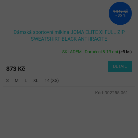
1 343 Kč
–35 %
Dámská sportovní mikina JOMA ELITE XI FULL ZIP
SWEATSHIRT BLACK ANTHRACITE
SKLADEM - Doručení 8-13 dní
(
>5 ks
)
DETAIL
873 Kč
S
M
L
XL
14 (XS)
Kód:
902255.061-L