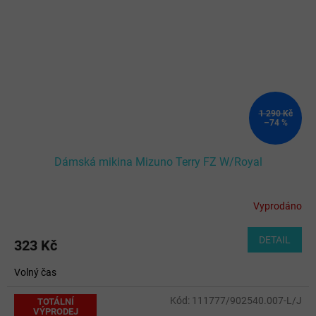
1 290 Kč
–74 %
Dámská mikina Mizuno Terry FZ W/Royal
Vyprodáno
DETAIL
323 Kč
Volný čas
Kód:
111777/902540.007-L/J
TOTÁLNÍ
VÝPRODEJ