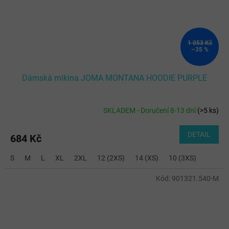
1 053 Kč
–35 %
Dámská mikina JOMA MONTANA HOODIE PURPLE
SKLADEM - Doručení 8-13 dní
(
>5 ks
)
DETAIL
684 Kč
S
M
L
XL
2XL
12 (2XS)
14 (XS)
10 (3XS)
Kód:
901321.540-M