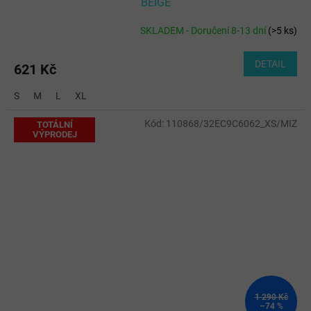
BEIGE
SKLADEM - Doručení 8-13 dní
(
>5 ks
)
DETAIL
621 Kč
S
M
L
XL
Kód:
110868/32EC9C6062_XS/MIZ
TOTÁLNÍ
VÝPRODEJ
1 290 Kč
–74 %