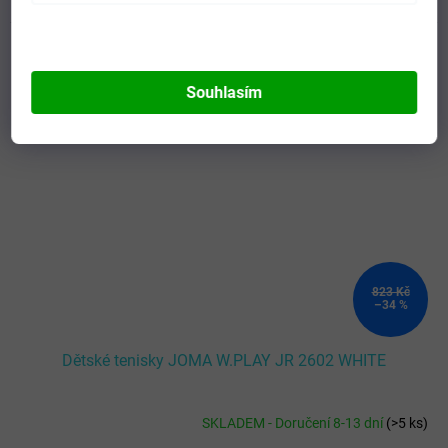
22
23
27
28
29
30
31
32
33
34
35
36
Kód:
WPLAYW2602V-22
Novinka
Souhlasím
823 Kč
–34 %
Dětské tenisky JOMA W.PLAY JR 2602 WHITE
SKLADEM - Doručení 8-13 dní
(
>5 ks
)