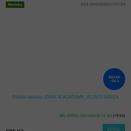
Kód:
WACADW2615V-34
Novinka
823 Kč
–34 %
Dětské tenisky JOMA W.ACADEMY JR 2615 GREEN
SKLADEM - Doručení 8-13 dní
(
>5 ks
)
DETAIL