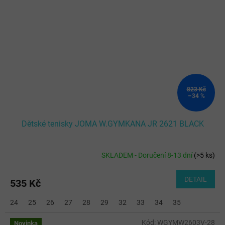
823 Kč
–34 %
Dětské tenisky JOMA W.GYMKANA JR 2621 BLACK
SKLADEM - Doručení 8-13 dní
(
>5 ks
)
DETAIL
535 Kč
24
25
26
27
28
29
32
33
34
35
Kód:
WGYMW2603V-28
Novinka