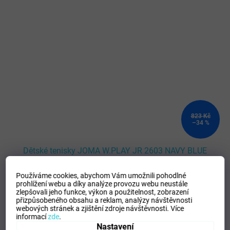
823 Kč
–34 %
Dětské tenisky JOMA W.PLAY JR 2603 NAVY BLUE
Používáme cookies, abychom Vám umožnili pohodlné
SKLADEM - Doručení 8-13 dní
(
>5 ks
)
prohlížení webu a díky analýze provozu webu neustále
zlepšovali jeho funkce, výkon a použitelnost,
zobrazení
přizpůsobeného obsahu a reklam, analýzy návštěvnosti
DETAIL
webových stránek a zjištění zdroje návštěvnosti.
Více
535 Kč
informací
zde
.
Nastavení