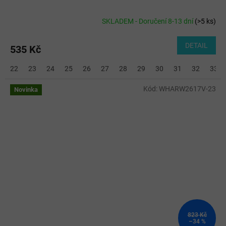
SKLADEM - Doručení 8-13 dní
(
>5 ks
)
DETAIL
535 Kč
22
23
24
25
26
27
28
29
30
31
32
33
Kód:
WHARW2617V-23
Novinka
823 Kč
–34 %