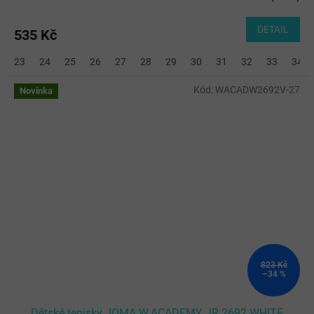
DETAIL
535 Kč
23
24
25
26
27
28
29
30
31
32
33
34
Kód:
WACADW2692V-27
Novinka
823 Kč
–34 %
Dětské tenisky JOMA W.ACADEMY JR 2692 WHITE