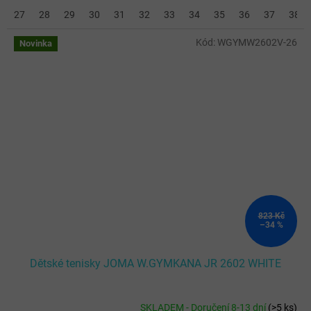
27
28
29
30
31
32
33
34
35
36
37
38
Kód:
WGYMW2602V-26
Novinka
823 Kč
–34 %
Dětské tenisky JOMA W.GYMKANA JR 2602 WHITE
SKLADEM - Doručení 8-13 dní
(
>5 ks
)