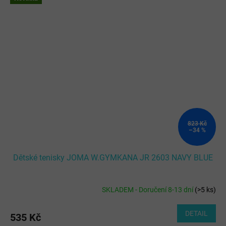
823 Kč
–34 %
Dětské tenisky JOMA W.GYMKANA JR 2603 NAVY BLUE
SKLADEM - Doručení 8-13 dní
(
>5 ks
)
DETAIL
535 Kč