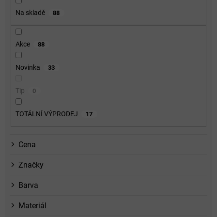
o
Na skladě
88
d
u
k
Akce
88
t
ů
Novinka
33
Tip
0
TOTÁLNÍ VÝPRODEJ
17
Cena
Značky
Barva
Materiál