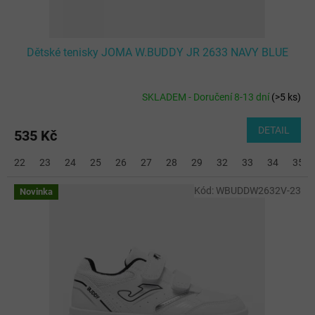
Dětské tenisky JOMA W.BUDDY JR 2633 NAVY BLUE
SKLADEM - Doručení 8-13 dní
(
>5 ks
)
DETAIL
535 Kč
22
23
24
25
26
27
28
29
32
33
34
35
Kód:
WBUDDW2632V-23
Novinka