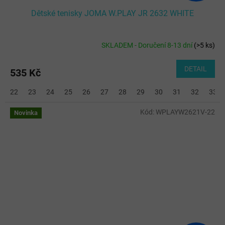
Dětské tenisky JOMA W.PLAY JR 2632 WHITE
SKLADEM - Doručení 8-13 dní
(
>5 ks
)
DETAIL
535 Kč
22
23
24
25
26
27
28
29
30
31
32
33
Kód:
WPLAYW2621V-22
Novinka