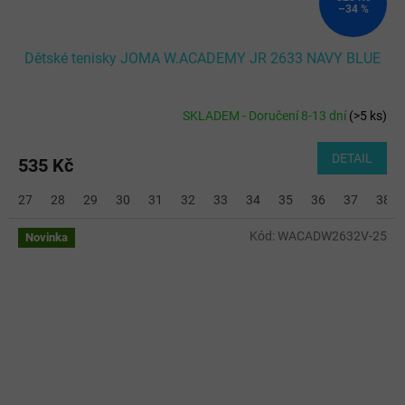
–34 %
Dětské tenisky JOMA W.ACADEMY JR 2633 NAVY BLUE
SKLADEM - Doručení 8-13 dní
(
>5 ks
)
DETAIL
535 Kč
27
28
29
30
31
32
33
34
35
36
37
38
Kód:
WACADW2632V-25
Novinka