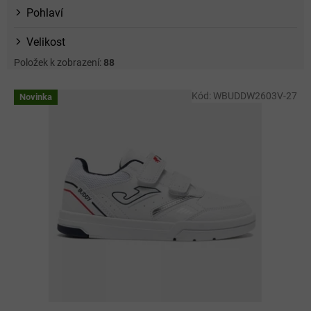
Pohlaví
Velikost
Položek k zobrazení:
88
V
Kód:
WBUDDW2603V-27
Novinka
ý
p
i
s
p
r
o
d
u
k
t
ů