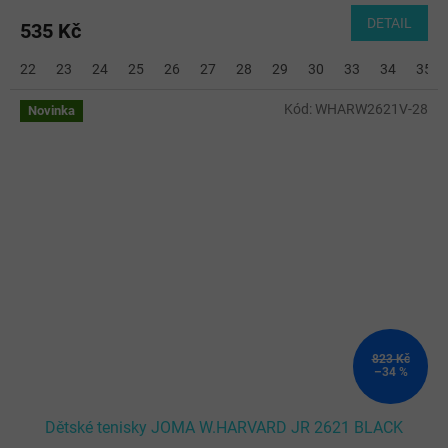
DETAIL
535 Kč
22
23
24
25
26
27
28
29
30
33
34
35
Kód:
WHARW2621V-28
Novinka
823 Kč
–34 %
Dětské tenisky JOMA W.HARVARD JR 2621 BLACK