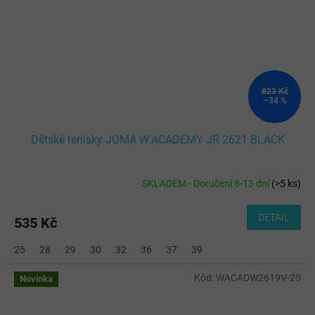
823 Kč
–34 %
Dětské tenisky JOMA W.ACADEMY JR 2621 BLACK
SKLADEM - Doručení 8-13 dní
(
>5 ks
)
DETAIL
535 Kč
25
28
29
30
32
36
37
39
Kód:
WACADW2619V-25
Novinka