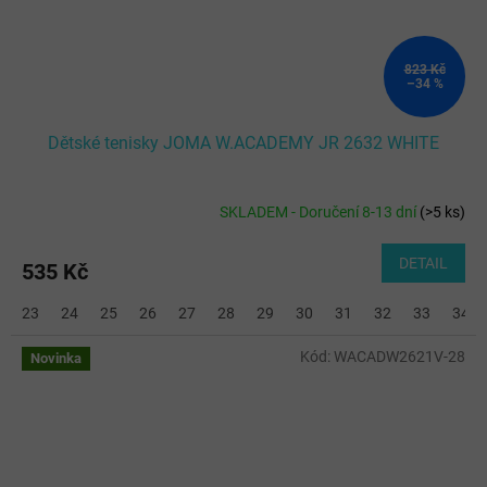
823 Kč
–34 %
Dětské tenisky JOMA W.ACADEMY JR 2632 WHITE
SKLADEM - Doručení 8-13 dní
(
>5 ks
)
DETAIL
535 Kč
23
24
25
26
27
28
29
30
31
32
33
34
Kód:
WACADW2621V-28
Novinka