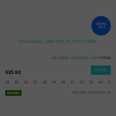
823 Kč
–34 %
Dívčí tenisky JOMA W.PLAY JR 2613 PINK
SKLADEM - Doručení 8-13 dní
(
>5 ks
)
DETAIL
535 Kč
24
25
26
27
28
29
30
31
32
33
34
35
Kód:
WPLAYW2610V-24
Novinka