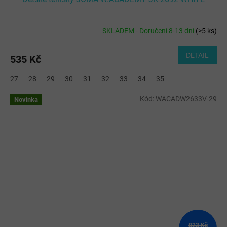
SKLADEM - Doručení 8-13 dní
(
>5 ks
)
DETAIL
535 Kč
27
28
29
30
31
32
33
34
35
Kód:
WACADW2633V-29
Novinka
823 Kč