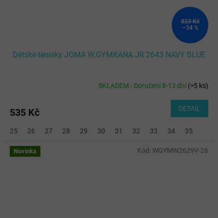
823 Kč
–34 %
Dětské tenisky JOMA W.GYMKANA JR 2643 NAVY BLUE
SKLADEM - Doručení 8-13 dní
(
>5 ks
)
DETAIL
535 Kč
25
26
27
28
29
30
31
32
33
34
35
Kód:
WGYMW2629V-26
Novinka