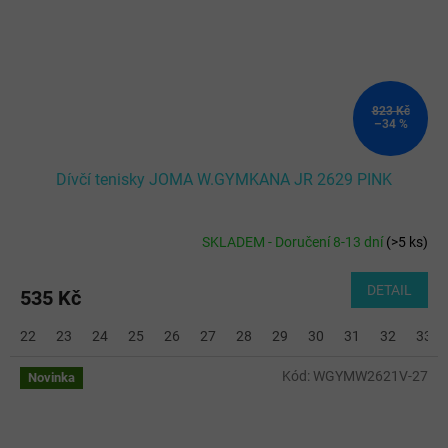
823 Kč
–34 %
Dívčí tenisky JOMA W.GYMKANA JR 2629 PINK
SKLADEM - Doručení 8-13 dní
(
>5 ks
)
DETAIL
535 Kč
22
23
24
25
26
27
28
29
30
31
32
33
Kód:
WGYMW2621V-27
Novinka