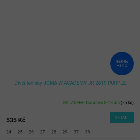
823 Kč
–34 %
Dívčí tenisky JOMA W.ACADEMY JR 2619 PURPLE
SKLADEM - Doručení 8-13 dní
(
>5 ks
)
DETAIL
535 Kč
24
25
26
27
28
29
37
38