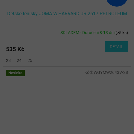
Dětské tenisky JOMA W.HARVARD JR 2617 PETROLEUM
SKLADEM - Doručení 8-13 dní
(
>5 ks
)
DETAIL
535 Kč
23
24
25
Kód:
WGYMW2643V-28
Novinka