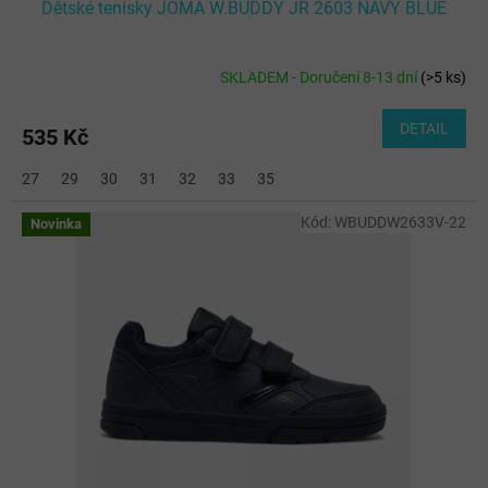
Dětské tenisky JOMA W.BUDDY JR 2603 NAVY BLUE
SKLADEM - Doručení 8-13 dní
(
>5 ks
)
DETAIL
535 Kč
27
29
30
31
32
33
35
Kód:
WBUDDW2633V-22
Novinka