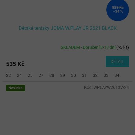
823 Kč
–34 %
Dětské tenisky JOMA W.PLAY JR 2621 BLACK
SKLADEM - Doručení 8-13 dní
(
>5 ks
)
DETAIL
535 Kč
22
24
25
27
28
29
30
31
32
33
34
Kód:
WPLAYW2613V-24
Novinka