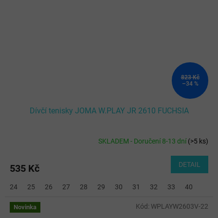
823 Kč
–34 %
Dívčí tenisky JOMA W.PLAY JR 2610 FUCHSIA
SKLADEM - Doručení 8-13 dní
(
>5 ks
)
DETAIL
535 Kč
24
25
26
27
28
29
30
31
32
33
40
Kód:
WPLAYW2603V-22
Novinka