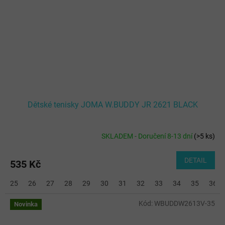
Dětské tenisky JOMA W.BUDDY JR 2621 BLACK
SKLADEM - Doručení 8-13 dní
(
>5 ks
)
DETAIL
535 Kč
25
26
27
28
29
30
31
32
33
34
35
36
Kód:
WBUDDW2613V-35
Novinka