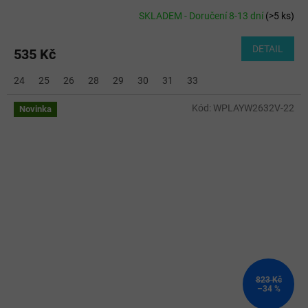
SKLADEM - Doručení 8-13 dní
(
>5 ks
)
DETAIL
535 Kč
24
25
26
28
29
30
31
33
Kód:
WPLAYW2632V-22
Novinka
823 Kč
–34 %