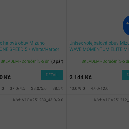
4
x halová obuv Mizuno
Unisex volejbalová obuv Miz
ONE SPEED 5 / White/Harbor
WAVE MOMENTUM ELITE MID
Black/Glowing Apple/Mandar
SKLADEM - Doručení 3-6 dní
(
3 pár
)
SKLADEM - Doručení 3-6 d
DETAIL
D
0 Kč
2 144 Kč
4.0
37.0/4.5
38.0/5.0
38.5/5.5
43.0/9.0
39.0/6.0
47.0/12.0
40.0/6.5
40.5/7
Kód:
V1GA251239_43.0/9.0
Kód:
V1GA251212_3