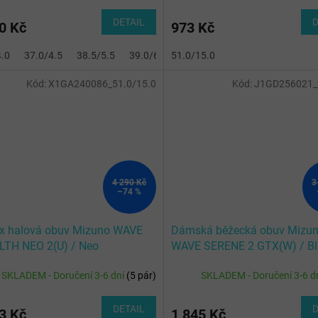
DETAIL
D
0 Kč
973 Kč
4.0
37.0/4.5
38.5/5.5
39.0/6.0
51.0/15.0
40.0/6.5
42.0/8.0
Kód:
X1GA240086_51.0/15.0
Kód:
J1GD256021_
4 290 Kč
3
–74 %
ex halová obuv Mizuno WAVE
Dámská běžecká obuv Mizu
LTH NEO 2(U) / Neo
WAVE SERENE 2 GTX(W) / Bl
Black/Frontier Blue
Sand/Quiet Shade/Black
SKLADEM - Doručení 3-6 dní
(
5 pár
)
SKLADEM - Doručení 3-6 d
DETAIL
D
3 Kč
1 845 Kč