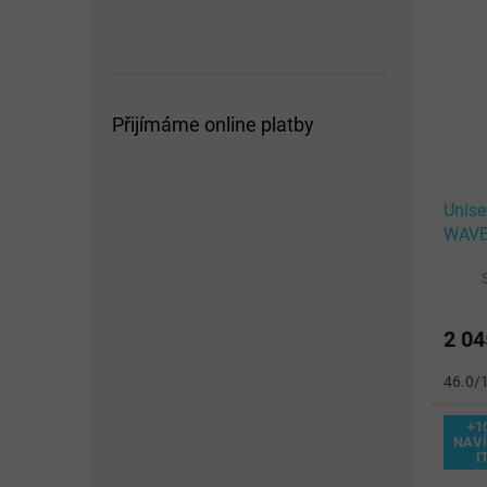
Přijímáme online platby
Unise
WAVE
White
2 04
46.0/
+1
NAVÍ
I