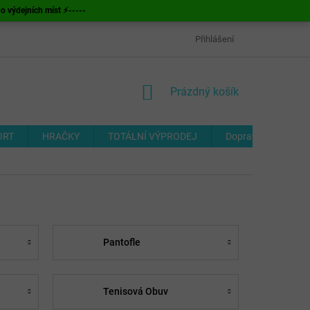
ýdejních míst ⚡-----
OBCHODNÍ PODMÍNKY
ODSTOUPENÍ OD SMLOUVY
Přihlášení
FORMUL
NÁKUPNÍ
Prázdný košík
KOŠÍK
ORT
HRAČKY
TOTÁLNÍ VÝPRODEJ
Doprava a platba
Pantofle
Tenisová Obuv