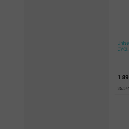
Unise
CYCL
Mist
1 89
36.5/