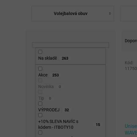
Volejbalová obuv
P
Ř
o
a
Dopor
s
z
t
e
Na skladě
263
V
r
n
Kód:
T
ý
a
í
V
11750
p
n
p
Akce
253
i
n
r
s
í
o
Novinka
0
p
p
d
Tip
0
r
a
u
o
n
k
VÝPRODEJ
32
d
e
t
u
l
ů
+10% SLEVA NAVÍC s
15
Unise
k
kódem - ITBOTY10
WAVE
t