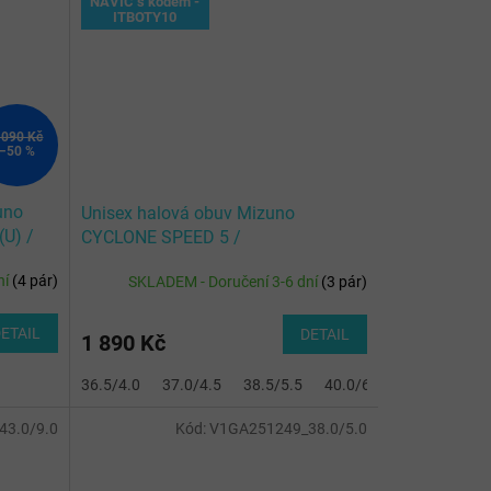
NAVÍC s kódem -
ITBOTY10
 090 Kč
–50 %
uno
Unisex halová obuv Mizuno
U) /
CYCLONE SPEED 5 /
lin
White/Carbon/Sunstone
ní
(
4 pár
)
SKLADEM - Doručení 3-6 dní
(
3 pár
)
ETAIL
DETAIL
1 890 Kč
36.5/4.0
37.0/4.5
38.5/5.5
40.0/6.5
40.5/7.0
3.0/9.0
Kód:
V1GA251249_38.0/5.0