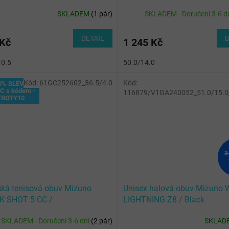
Chime/MIZSnowWhite/VintKha
White/Black/Fiery Red
SKLADEM
(
1 pár
)
SKLADEM - Doručení 3-6 d
DETAIL
D
 Kč
1 245 Kč
10.5
50.0/14.0
Kód:
61GC252602_36.5/4.0
Kód:
0% SLEVA
TOTÁLNÍ
C s kódem -
VÝPRODEJ
116879/V1GA240052_51.0/15.0
TBOTY10
3
ká tenisová obuv Mizuno
Unisex halová obuv Mizuno
K SHOT 5 CC /
LIGHTNING Z8 / Black
/Dahlia/Sunstone
SKLADEM - Doručení 3-6 dní
(
2 pár
)
SKLAD