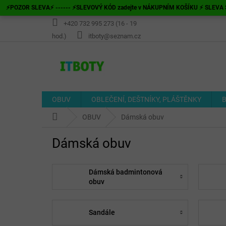
Přejít
⚡POZOR SLEVA⚡ ------ ⚡SLEVOVÝ KÓD zadejte v NÁKUPNÍM KOŠÍKU ⚡ SLEVA S
na
obsah
+420 732 995 273 (16 - 19
hod.)
itboty@seznam.cz
OBUV
OBLEČENÍ, DEŠTNÍKY, PLÁŠTĚNKY
B
Domů
OBUV
Dámská obuv
Dámská obuv
Dámská badmintonová
obuv
Sandále