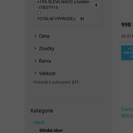
+15% SLEVA NAVÍC s kódem
Wind
ů
4
- ITBOTY15
TOTÁLNÍ VÝPRODEJ
31
998
Cena
45.0/
Značky
+1
NAVÍ
I
Barva
Velikost
Položek k zobrazení:
271
Přeskočit
Dáms
Kategorie
kategorie
BREA
White
OBUV
Dětská obuv