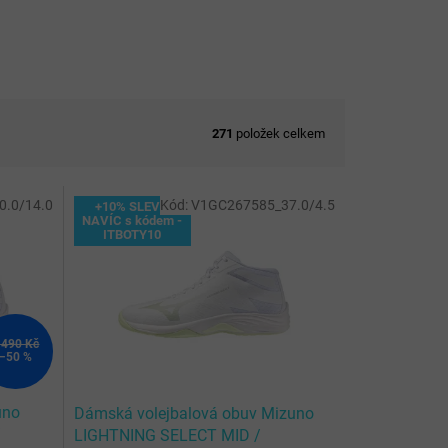
271
položek celkem
.0/14.0
Kód:
V1GC267585_37.0/4.5
+10% SLEVA
NAVÍC s kódem -
ITBOTY10
 490 Kč
–50 %
uno
Dámská volejbalová obuv Mizuno
/
LIGHTNING SELECT MID /