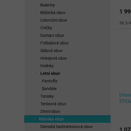
Baleríny
1 99
Běžecká obuv
Celoroční obuv
36.5/
Cvičky
Domácí obuv
Fotbalová obuv
Sálová obuv
Hokejová obuv
Holínky
Letní obuv
Pantofle
Sandále
Unis
Tenisky
STEA
Tenisová obuv
Mint/
Zimní obuv
Dámská obuv
Dámská badmintonová obuv
1 07