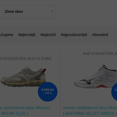
Zimní obuv
učujeme
Nejlevnější
Nejdražší
Nejprodávanější
Abecedně
Kód:
V1GA267559_50
OTÁLNÍ
ÝPRODEJ
3/D1GA251302_45.0/10.5/MIZ
3 990 Kč
2
–74 %
x vycházková obuv Mizuno
unisex volejbalová obuv Miz
 MUJIN TL(U) /
LIGHTNING SELECT MID(U) 