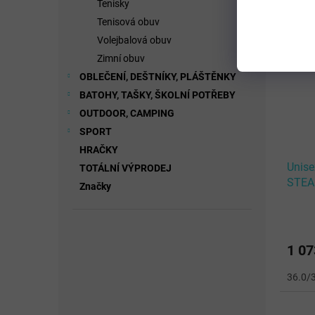
Tenisky
Tenisová obuv
Volejbalová obuv
Zimní obuv
OBLEČENÍ, DEŠTNÍKY, PLÁŠTĚNKY
BATOHY, TAŠKY, ŠKOLNÍ POTŘEBY
OUTDOOR, CAMPING
SPORT
HRAČKY
Unis
TOTÁLNÍ VÝPRODEJ
STEA
Značky
Black
1 07
36.0/