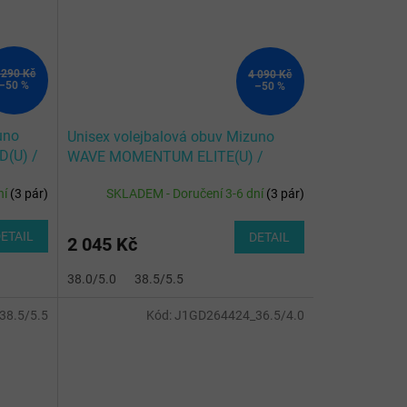
 290 Kč
4 090 Kč
–50 %
–50 %
uno
Unisex volejbalová obuv Mizuno
(U) /
WAVE MOMENTUM ELITE(U) /
in O
Black/Glowing Apple/Mandarin O
ní
(
3 pár
)
SKLADEM - Doručení 3-6 dní
(
3 pár
)
ETAIL
DETAIL
2 045 Kč
.0
41.0/7.5
38.0/5.0
42.0/8.0
38.5/5.5
42.5/8.5
43.0/9.0
44.0/9.5
44.5/1
8.5/5.5
Kód:
J1GD264424_36.5/4.0