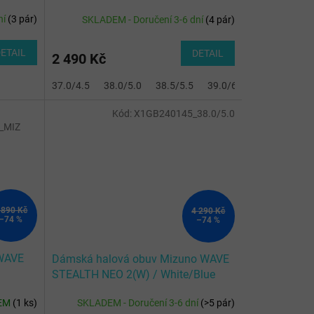
White/Aqua Gray/Ambrosia
ní
(
3 pár
)
SKLADEM - Doručení 3-6 dní
(
4 pár
)
ETAIL
DETAIL
2 490 Kč
37.0/4.5
38.0/5.0
38.5/5.5
39.0/6.0
40.0/6.5
Kód:
X1GB240145_38.0/5.0
_MIZ
 890 Kč
4 290 Kč
–74 %
–74 %
 WAVE
Dámská halová obuv Mizuno WAVE
STEALTH NEO 2(W) / White/Blue
Tint
EM
(
1 ks
)
SKLADEM - Doručení 3-6 dní
(
>5 pár
)