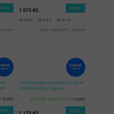
ETAIL
DETAIL
1 073 Kč
38.0/5.0
38.5/5.5
40.5/7.0
37.0/4.5
Kód:
J1GD252671_36.5/4.0
 690 Kč
4 690 Kč
–50 %
–74 %
nmo
Dámská běžecká obu Mizuno WAVE
ack
HORIZON 8(W) / Odyssey
Gray/White/Striking Co
ní
(
2 pár
)
SKLADEM - Doručení 3-6 dní
(
4 pár
)
ETAIL
DETAIL
1 173 Kč