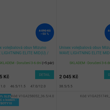
4 090 Kč
4
–50 %
x volejbalová obuv Mizuno
Unisex volejbalová obuv Miz
 LIGHTNING ELITE MID(U) /
WAVE LIGHTNING ELITE MID(
/Black/Fiery Red
White/Lightning Yellow/Dazz
SKLADEM - Doručení 3-6 dní
(
>5 pár
)
SKLADEM - Doručení 3-6 d
DETAIL
D
5 Kč
2 045 Kč
11.0
46.5/11.5
47.0/12.0
38.5/5.5
Kód:
V1GA258052_36.5/4.0
Kód:
V1GA251749_4
0% SLEVA
C s kódem -
TBOTY10