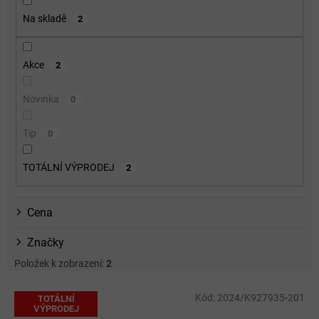
o
Na skladě
2
d
u
k
Akce
2
t
ů
Novinka
0
Tip
0
TOTÁLNÍ VÝPRODEJ
2
Cena
Značky
Položek k zobrazení:
2
V
Kód:
2024/K927935-201
TOTÁLNÍ
ý
VÝPRODEJ