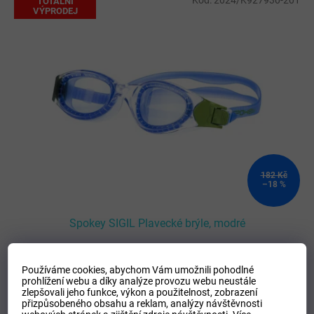
Kód:
2024/K927930-201
TOTÁLNÍ
VÝPRODEJ
182 Kč
–18 %
Spokey SIGIL Plavecké brýle, modré
SKLADEM
(
1 ks
)
Používáme cookies, abychom Vám umožnili pohodlné
prohlížení webu a díky analýze provozu webu neustále
zlepšovali jeho funkce, výkon a použitelnost,
zobrazení
Do košíku
přizpůsobeného obsahu a reklam, analýzy návštěvnosti
149 Kč