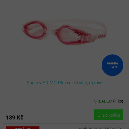
p
i
s
p
r
o
d
u
k
t
ů
163 Kč
–14 %
Spokey SKIMO Plavecké brýle, růžové
SKLADEM
(
1 ks
)
Do košíku
139 Kč