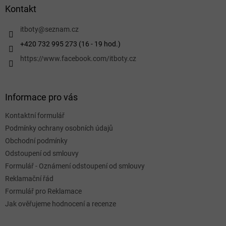
a
Kontakt
t
í
itboty
@
seznam.cz
+420 732 995 273 (16 - 19 hod.)
https://www.facebook.com/itboty.cz
Informace pro vás
Kontaktní formulář
Podmínky ochrany osobních údajů
Obchodní podmínky
Odstoupení od smlouvy
Formulář - Oznámení odstoupení od smlouvy
Reklamační řád
Formulář pro Reklamace
Jak ověřujeme hodnocení a recenze