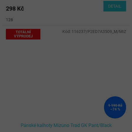
DETAIL
298 Kč
128
Kód:
116237/P2ED7A3509_M/MIZ
TOTÁLNÍ
VÝPRODEJ
1 190 Kč
–74 %
Pánské kalhoty Mizuno Trad GK Pant/Black