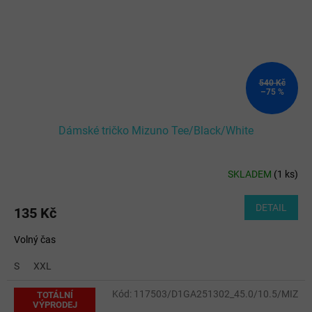
540 Kč
–75 %
Dámské tričko Mizuno Tee/Black/White
SKLADEM
(
1 ks
)
DETAIL
135 Kč
Volný čas
S
XXL
Kód:
117503/D1GA251302_45.0/10.5/MIZ
TOTÁLNÍ
VÝPRODEJ