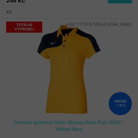
248 Kč
XS
Kód:
117515/32EAA74544_S/MIZ
TOTÁLNÍ
VÝPRODEJ
690 Kč
–74 %
Dámské sportovní tričko Mizuno Kobe Polo W(M) /
Yellow/Navy