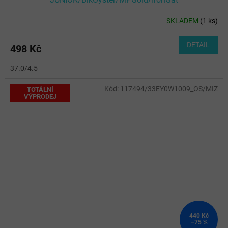
SKLADEM
(
1 ks
)
DETAIL
498 Kč
37.0/4.5
Kód:
117494/33EY0W1009_OS/MIZ
TOTÁLNÍ
VÝPRODEJ
440 Kč
–75 %