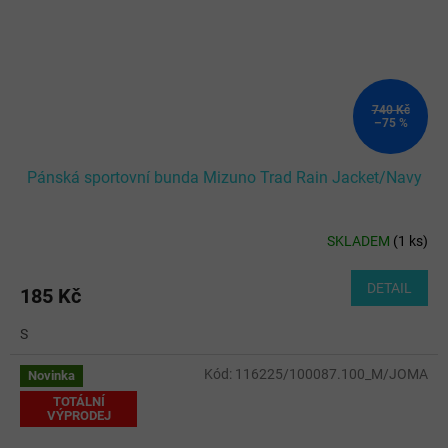
740 Kč
–75 %
Pánská sportovní bunda Mizuno Trad Rain Jacket/Navy
SKLADEM
(
1 ks
)
DETAIL
185 Kč
S
Kód:
116225/100087.100_M/JOMA
Novinka
TOTÁLNÍ
VÝPRODEJ