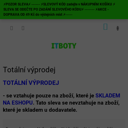
Přejít
⚡POZOR SLEVA⚡ ------ ⚡SLEVOVÝ KÓD zadejte v NÁKUPNÍM KOŠÍKU ⚡
na
SLEVA SE ODEČTE PO ZADÁNÍ SLEVOVÉHO KÓDU⚡ ------- ⚡AKCE -
obsah
DOPRAVA OD 49 Kč do výdejních míst ⚡-----
NÁKUP
KOŠÍK
Totální výprodej
TOTÁLNÍ VÝPRODEJ
- se vztahuje pouze na zboží,
které je
SKLADEM
NA ESHOPU
. Tato sleva se nevztahuje na zboží,
které je skladem u dodavatele.
Ř