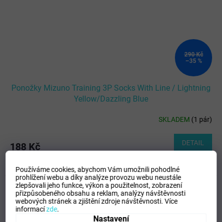
290 Kč
–35 %
Ponožky Mizuno Training 3P Socks With Line / Lightning
Yellow/Dazzling Blue
SKLADEM
(
1 pár
)
DETAIL
188 Kč
XL
Používáme cookies, abychom Vám umožnili pohodlné
prohlížení webu a díky analýze provozu webu neustále
zlepšovali jeho funkce, výkon a použitelnost,
zobrazení
Kód:
117101/32EX0X01Z44_XL/MIZ
TOTÁLNÍ
přizpůsobeného obsahu a reklam, analýzy návštěvnosti
VÝPRODEJ
webových stránek a zjištění zdroje návštěvnosti.
Více
informací
zde
.
Nastavení