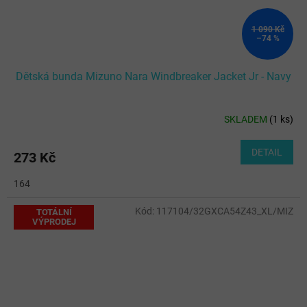
1 090 Kč
–74 %
Dětská bunda Mizuno Nara Windbreaker Jacket Jr - Navy
SKLADEM
(
1 ks
)
DETAIL
273 Kč
164
Kód:
117104/32GXCA54Z43_XL/MIZ
TOTÁLNÍ
VÝPRODEJ