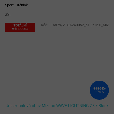
Sport - Trénink
3XL
Kód:
116879/V1GA240052_51.0/15.0_MIZ
TOTÁLNÍ
VÝPRODEJ
3 890 Kč
–74 %
Unisex halová obuv Mizuno WAVE LIGHTNING Z8 / Black