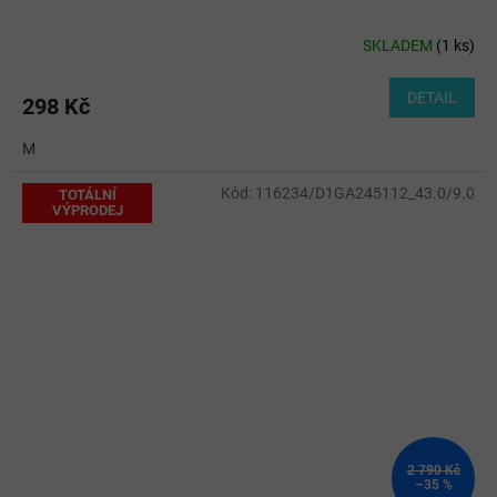
SKLADEM
(
1 ks
)
DETAIL
298 Kč
M
Kód:
116234/D1GA245112_43.0/9.0
TOTÁLNÍ
VÝPRODEJ
2 790 Kč
–35 %