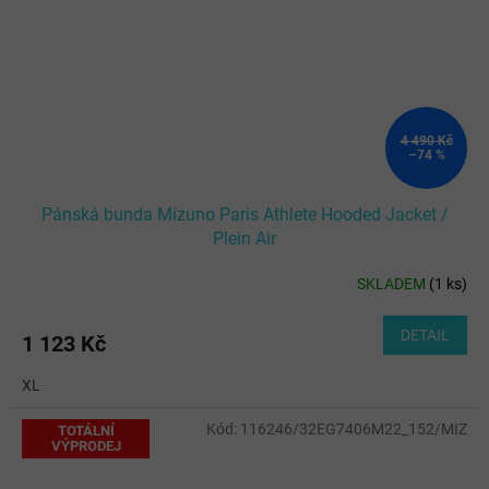
4 490 Kč
–74 %
Pánská bunda Mizuno Paris Athlete Hooded Jacket /
Plein Air
SKLADEM
(
1 ks
)
DETAIL
1 123 Kč
XL
Kód:
116246/32EG7406M22_152/MIZ
TOTÁLNÍ
VÝPRODEJ