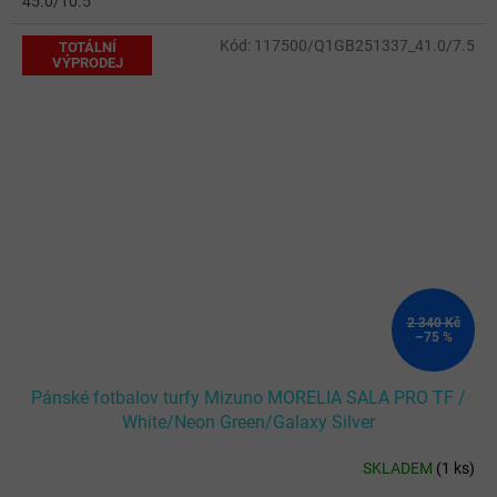
45.0/10.5
Kód:
117500/Q1GB251337_41.0/7.5
TOTÁLNÍ
VÝPRODEJ
2 340 Kč
–75 %
Pánské fotbalov turfy Mizuno MORELIA SALA PRO TF /
White/Neon Green/Galaxy Silver
SKLADEM
(
1 ks
)