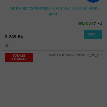
Pánská sportovnÍ mikina IXS Carve 1.0 hooded jersey,
green
SKLADEM
(
1 ks
)
DETAIL
2 249 Kč
XL
Kód:
116873/K2GCB50134_XL_MIZ
TOTÁLNÍ
VÝPRODEJ