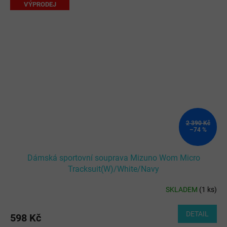
VÝPRODEJ
2 390 Kč
–74 %
Dámská sportovní souprava Mizuno Wom Micro
Tracksuit(W)/White/Navy
SKLADEM
(
1 ks
)
DETAIL
598 Kč