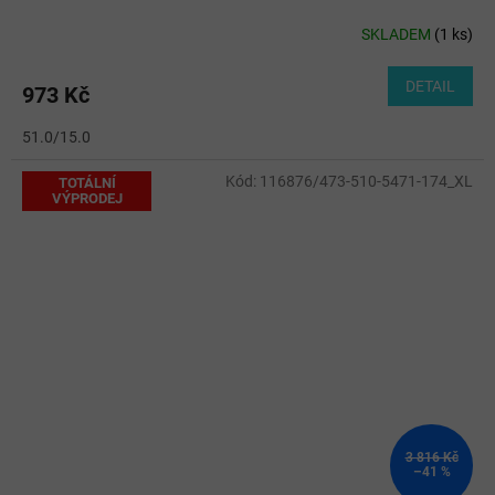
SKLADEM
(
1 ks
)
DETAIL
973 Kč
51.0/15.0
Kód:
116876/473-510-5471-174_XL
TOTÁLNÍ
VÝPRODEJ
3 816 Kč
–41 %