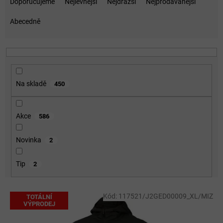
a
Doporučujeme
Nejlevnější
Nejdražší
Nejprodávanější
z
e
Abecedně
n
í
p
r
o
Na skladě
450
d
u
k
Akce
586
t
ů
Novinka
2
Tip
2
V
Kód:
117521/J2GED00009_XL/MIZ
TOTÁLNÍ
ý
VÝPRODEJ
p