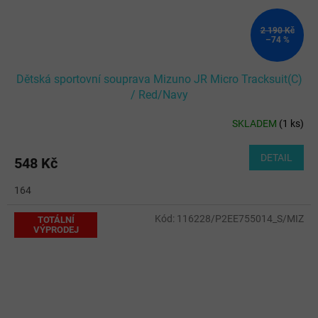
2 190 Kč
–74 %
Dětská sportovní souprava Mizuno JR Micro Tracksuit(C)
/ Red/Navy
SKLADEM
(
1 ks
)
DETAIL
548 Kč
164
Kód:
116228/P2EE755014_S/MIZ
TOTÁLNÍ
VÝPRODEJ