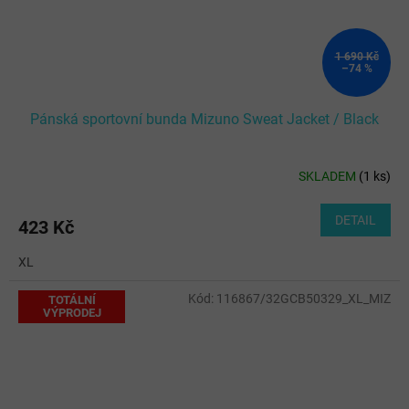
1 690 Kč
–74 %
Pánská sportovní bunda Mizuno Sweat Jacket / Black
SKLADEM
(
1 ks
)
DETAIL
423 Kč
XL
Kód:
116867/32GCB50329_XL_MIZ
TOTÁLNÍ
VÝPRODEJ