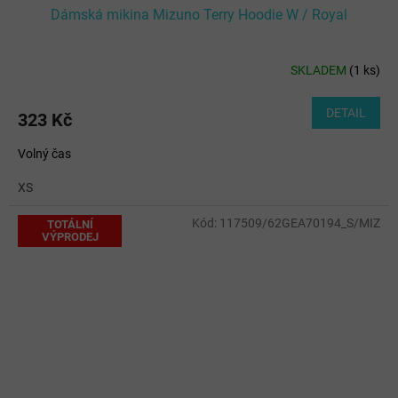
Dámská mikina Mizuno Terry Hoodie W / Royal
SKLADEM
(
1 ks
)
DETAIL
323 Kč
Volný čas
XS
Kód:
117509/62GEA70194_S/MIZ
TOTÁLNÍ
VÝPRODEJ