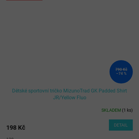
790 Kč
–74 %
Dětské sportovní tričko MizunoTrad GK Padded Shirt
JR/Yellow Fluo
SKLADEM
(
1 ks
)
DETAIL
198 Kč