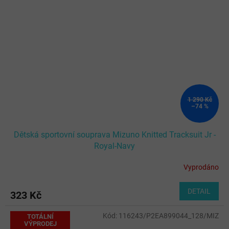
1 290 Kč
–74 %
Dětská sportovní souprava Mizuno Knitted Tracksuit Jr -
Royal-Navy
Vyprodáno
DETAIL
323 Kč
Kód:
116243/P2EA899044_128/MIZ
TOTÁLNÍ
VÝPRODEJ