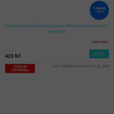
1 390 Kč
–69 %
Pánská sportovnÍ mikina Mizuno Athletics Graphic Crew /
Evergreen
Vyprodáno
DETAIL
423 Kč
Kód:
116870/K2GC250109_XL_MIZ
TOTÁLNÍ
VÝPRODEJ