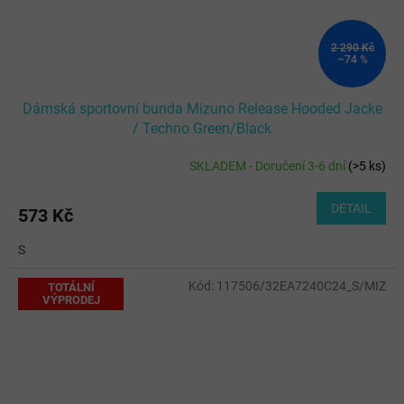
2 290 Kč
–74 %
Dámská sportovní bunda Mizuno Release Hooded Jacke
/ Techno Green/Black
SKLADEM - Doručení 3-6 dní
(
>5 ks
)
DETAIL
573 Kč
S
Kód:
117506/32EA7240C24_S/MIZ
TOTÁLNÍ
VÝPRODEJ