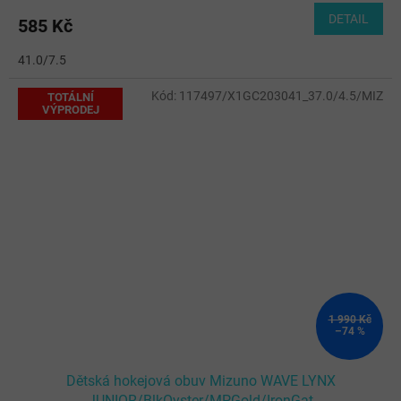
DETAIL
585 Kč
41.0/7.5
Kód:
117497/X1GC203041_37.0/4.5/MIZ
TOTÁLNÍ
VÝPRODEJ
1 990 Kč
–74 %
Dětská hokejová obuv Mizuno WAVE LYNX
JUNIOR/BlkOyster/MPGold/IronGat