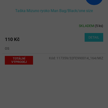
Taška Mizuno ryoko Man Bag/Black/one size
SKLADEM
(
5 ks
)
DETAIL
110 Kč
OS
Kód:
117359/32FE990014_164/MIZ
TOTÁLNÍ
VÝPRODEJ