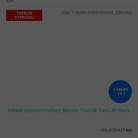
128
Kód:
116240/P2ED799009_128/MIZ
TOTÁLNÍ
VÝPRODEJ
1 190 Kč
–74 %
Dětské sportovní kalhoty Mizuno Trad GK Pant JR/Black
SKLADEM
(
1 ks
)