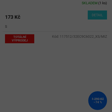
SKLADEM
(
1 ks
)
DETAIL
173 Kč
S
Kód:
117512/32EC9C6022_XS/MIZ
TOTÁLNÍ
VÝPRODEJ
1 290 Kč
–74 %