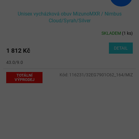
Unisex vycházková obuv MizunoMXR / Nimbus
Cloud/Syrah/Silver
SKLADEM
(
1 ks
)
DETAIL
1 812 Kč
43.0/9.0
Kód:
116231/32EG7901C62_164/MIZ
TOTÁLNÍ
VÝPRODEJ