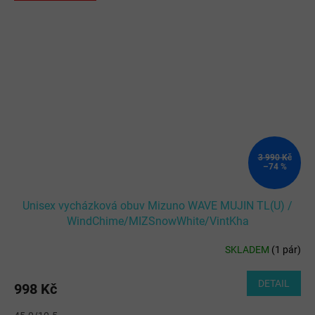
3 990 Kč
–74 %
Unisex vycházková obuv Mizuno WAVE MUJIN TL(U) /
WindChime/MIZSnowWhite/VintKha
SKLADEM
(
1 pár
)
DETAIL
998 Kč