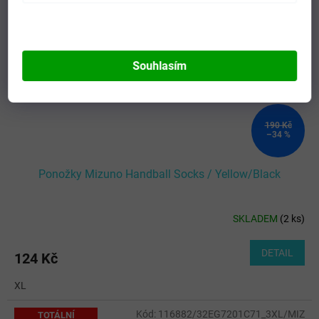
Souhlasím
190 Kč
–34 %
Ponožky Mizuno Handball Socks / Yellow/Black
SKLADEM
(
2 ks
)
DETAIL
124 Kč
XL
Kód:
116882/32EG7201C71_3XL/MIZ
TOTÁLNÍ