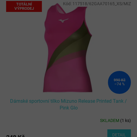
Kód:
117518/62GAA70165_XS/MIZ
TOTÁLNÍ
VÝPRODEJ
990 Kč
–74 %
Dámské sportovní tílko Mizuno Release Printed Tank /
Pink Glo
SKLADEM
(
1 ks
)
DETAIL