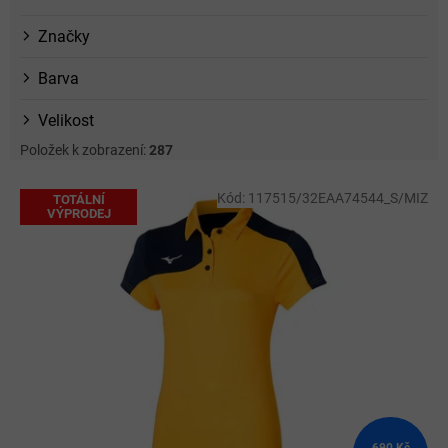
Značky
Barva
Velikost
Položek k zobrazení:
287
V
Kód:
117515/32EAA74544_S/MIZ
TOTÁLNÍ
ý
VÝPRODEJ
p
i
s
p
r
o
d
u
k
t
690 Kč