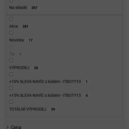
o
Na skladě
267
d
u
k
Akce
281
t
ů
Novinka
17
Tip
0
VÝPRODEJ
26
+10% SLEVA NAVÍC s kódem - ITBOTY10
1
+15% SLEVA NAVÍC s kódem - ITBOTY15
4
TOTÁLNÍ VÝPRODEJ
39
Cena