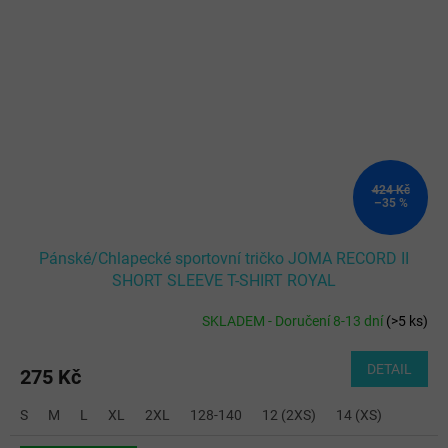
424 Kč
–35 %
Pánské/Chlapecké sportovní tričko JOMA RECORD II
SHORT SLEEVE T-SHIRT ROYAL
SKLADEM - Doručení 8-13 dní
(
>5 ks
)
DETAIL
275 Kč
S
M
L
XL
2XL
128-140
12 (2XS)
14 (XS)