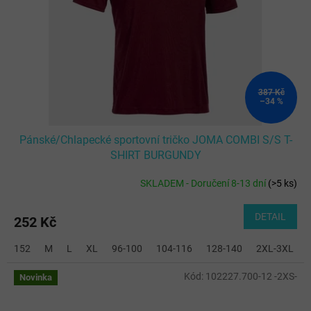
387 Kč
–34 %
Pánské/Chlapecké sportovní tričko JOMA COMBI S/S T-
SHIRT BURGUNDY
SKLADEM - Doručení 8-13 dní
(
>5 ks
)
DETAIL
252 Kč
152
M
L
XL
96-100
104-116
128-140
2XL-3XL
Kód:
102227.700-12 -2XS-
Novinka