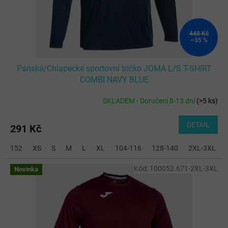
448 Kč
–35 %
Pánské/Chlapecké sportovní tričko JOMA L/S T-SHIRT
COMBI NAVY BLUE
SKLADEM - Doručení 8-13 dní
(
>5 ks
)
DETAIL
291 Kč
152
XS
S
M
L
XL
104-116
128-140
2XL-3XL
Kód:
100052.671-2XL-3XL
Novinka