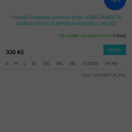
–35 %
Pánské/Chlapecké sportovní tričko JOMA CAMISETA
MANGA CORTA OLIMPIADA HANDBALL NEGRO
SKLADEM - Doručení 8-13 dní
(
>5 ks
)
DETAIL
330 Kč
S
M
L
XL
2XL
3XL
4XL
12 (2XS)
14 (XS)
Kód:
J2GAD00729_XXL