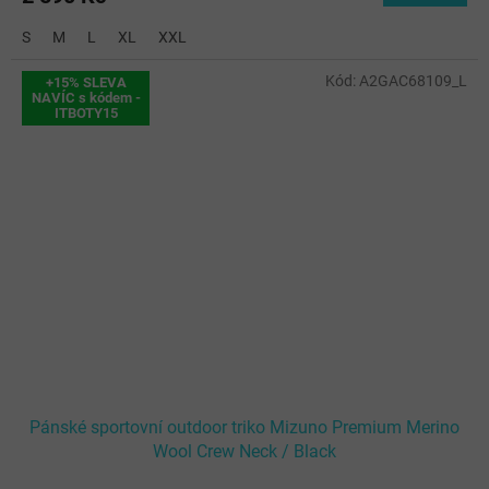
S
M
L
XL
XXL
Kód:
A2GAC68109_L
+15% SLEVA
NAVÍC s kódem -
ITBOTY15
Pánské sportovní outdoor triko Mizuno Premium Merino
Wool Crew Neck / Black