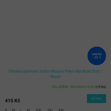
640 Kč
–35 %
Pánské sportovní tričko Mizuno Prem Handball Shirt /
Royal
SKLADEM - Doručení 3-6 dní
(
>5 ks
)
DETAIL
415 Kč
S
M
L
XL
XXL
3XL
4XL