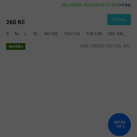
SKLADEM - Doručení 8-13 dní
(
>5 ks
)
DETAIL
260 Kč
S
M
L
XL
96-100
104-116
128-140
2XL-3XL
Kód:
100052.002-2XL-3XL
Novinka
387 Kč
–34 %