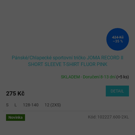
424 Kč
–35 %
Pánské/Chlapecké sportovní tričko JOMA RECORD II
SHORT SLEEVE T-SHIRT FLUOR PINK
SKLADEM - Doručení 8-13 dní
(
>5 ks
)
DETAIL
275 Kč
S
L
128-140
12 (2XS)
Kód:
102227.600-2XL
Novinka