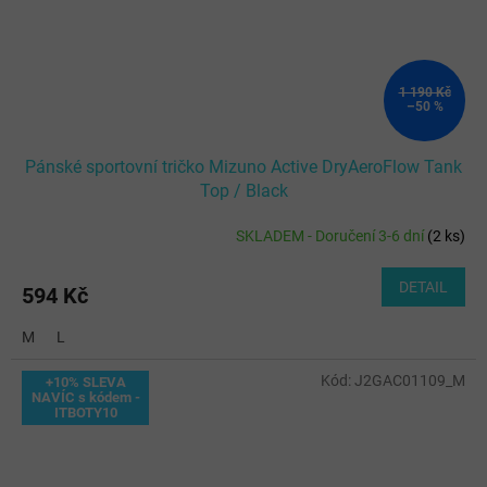
1 190 Kč
–50 %
Pánské sportovní tričko Mizuno Active DryAeroFlow Tank
Top / Black
SKLADEM - Doručení 3-6 dní
(
2 ks
)
DETAIL
594 Kč
M
L
Kód:
J2GAC01109_M
+10% SLEVA
NAVÍC s kódem -
ITBOTY10