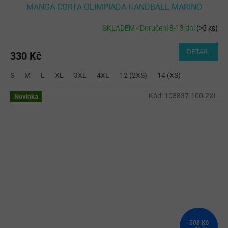
MANGA CORTA OLIMPIADA HANDBALL MARINO
SKLADEM - Doručení 8-13 dní
(
>5 ks
)
DETAIL
330 Kč
S
M
L
XL
3XL
4XL
12 (2XS)
14 (XS)
Kód:
103837.100-2XL
Novinka
508 Kč