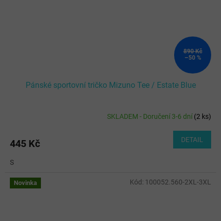
890 Kč
–50 %
Pánské sportovní tričko Mizuno Tee / Estate Blue
SKLADEM - Doručení 3-6 dní
(
2 ks
)
DETAIL
445 Kč
S
Kód:
100052.560-2XL-3XL
Novinka