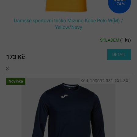
ů
–74 %
Dámské sportovní tričko Mizuno Kobe Polo W(M) /
Yellow/Navy
SKLADEM
(
1 ks
)
DETAIL
173 Kč
S
Kód:
100092.331-2XL-3XL
Novinka