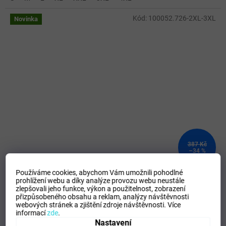
Kód:
100052.726-2XL-3XL
Novinka
387 Kč
–34 %
Používáme cookies, abychom Vám umožnili pohodlné
Pánské/Chlapecké sportovní tričko JOMA COMBI SHORT
prohlížení webu a díky analýze provozu webu neustále
zlepšovali jeho funkce, výkon a použitelnost,
zobrazení
SLEEVE T-SHIRT TURQUOISE
přizpůsobeného obsahu a reklam, analýzy návštěvnosti
webových stránek a zjištění zdroje návštěvnosti.
Více
SKLADEM - Doručení 8-13 dní
(
>5 ks
)
informací
zde
.
Nastavení