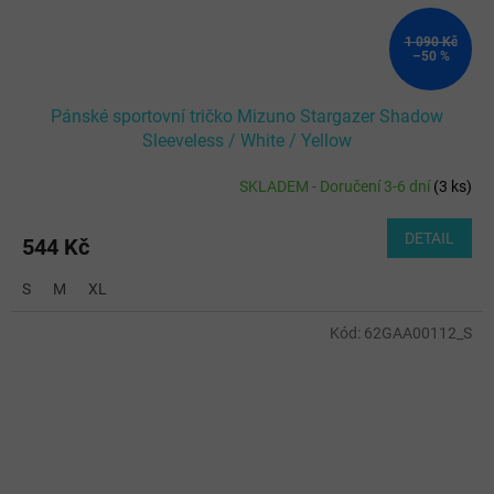
1 090 Kč
–50 %
Pánské sportovní tričko Mizuno Stargazer Shadow
Sleeveless / White / Yellow
SKLADEM - Doručení 3-6 dní
(
3 ks
)
DETAIL
544 Kč
S
M
XL
Kód:
62GAA00112_S