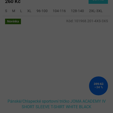
260 Kč
S
M
L
XL
96-100
104-116
128-140
2XL-3XL
Kód:
101968.201-4XS-3XS
Novinka
399 Kč
–34 %
Pánské/Chlapecké sportovní tričko JOMA ACADEMY IV
SHORT SLEEVE T-SHIRT WHITE BLACK