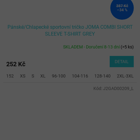
387 Kč
–34 %
Pánské/Chlapecké sportovní tričko JOMA COMBI SHORT
SLEEVE T-SHIRT GREY
SKLADEM - Doručení 8-13 dní
(
>5 ks
)
DETAIL
252 Kč
152
XS
S
XL
96-100
104-116
128-140
2XL-3XL
Kód:
J2GAD00209_L