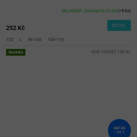
SKLADEM - Doručení 8-13 dní
(
>5 ks
)
DETAIL
252 Kč
152
L
96-100
104-116
Kód:
100052.150-XL
Novinka
387 Kč
–34 %