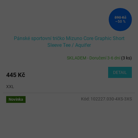
890 Kč
–50 %
Pánské sportovní tričko Mizuno Core Graphic Short
Sleeve Tee / Aquifer
SKLADEM - Doručení 3-6 dní
(
3 ks
)
DETAIL
445 Kč
XXL
Kód:
102227.030-4XS-3XS
Novinka