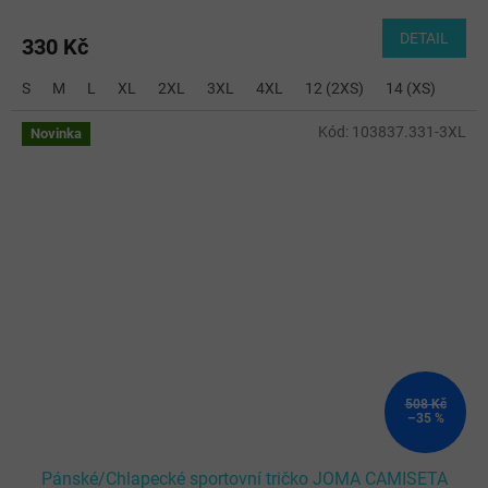
DETAIL
330 Kč
S
M
L
XL
2XL
3XL
4XL
12 (2XS)
14 (XS)
Kód:
103837.331-3XL
Novinka
508 Kč
–35 %
Pánské/Chlapecké sportovní tričko JOMA CAMISETA