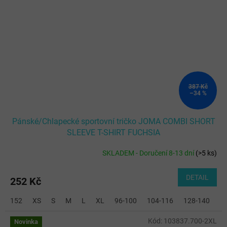
387 Kč
–34 %
Pánské/Chlapecké sportovní tričko JOMA COMBI SHORT
SLEEVE T-SHIRT FUCHSIA
SKLADEM - Doručení 8-13 dní
(
>5 ks
)
DETAIL
252 Kč
152
XS
S
M
L
XL
96-100
104-116
128-140
2
Kód:
103837.700-2XL
Novinka