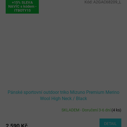
Kód:
A2GAC68209_L
+15% SLEVA
NAVÍC s kódem -
ITBOTY15
Pánské sportovní outdoor triko Mizuno Premium Merino
Wool High Neck / Black
SKLADEM - Doručení 3-6 dní
(
4 ks
)
DETAIL
2 590 Kč