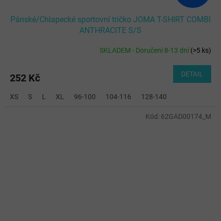
Pánské/Chlapecké sportovní tričko JOMA T-SHIRT COMBI
ANTHRACITE S/S
SKLADEM - Doručení 8-13 dní
(
>5 ks
)
DETAIL
252 Kč
XS
S
L
XL
96-100
104-116
128-140
Kód:
62GAD00174_M