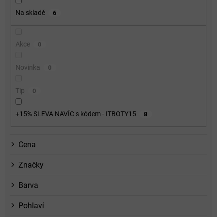
o
Na skladě
6
d
u
k
Akce
0
t
ů
Novinka
0
Tip
0
+15% SLEVA NAVÍC s kódem - ITBOTY15
8
Cena
Značky
Barva
Pohlaví