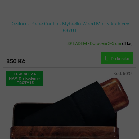
Deštník - Pierre Cardin - Mybrella Wood Mini v krabičce
83701
SKLADEM - Doručení 3-5 dní
(
3 ks
)
Do košíku
850 Kč
Kód:
6094
+15% SLEVA
NAVÍC s kódem -
ITBOTY15