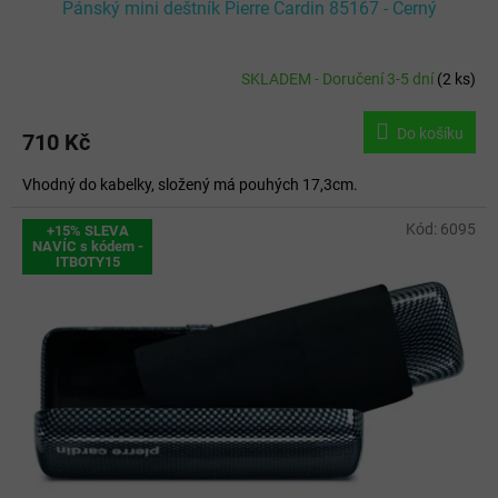
Pánský mini deštník Pierre Cardin 85167 - Černý
SKLADEM - Doručení 3-5 dní
(
2 ks
)
Do košíku
710 Kč
Vhodný do kabelky, složený má pouhých 17,3cm.
Kód:
6095
+15% SLEVA
NAVÍC s kódem -
ITBOTY15