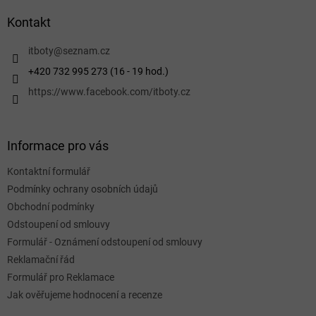
p
a
Kontakt
t
í
itboty
@
seznam.cz
+420 732 995 273 (16 - 19 hod.)
https://www.facebook.com/itboty.cz
Informace pro vás
Kontaktní formulář
Podmínky ochrany osobních údajů
Obchodní podmínky
Odstoupení od smlouvy
Formulář - Oznámení odstoupení od smlouvy
Reklamační řád
Formulář pro Reklamace
Jak ověřujeme hodnocení a recenze