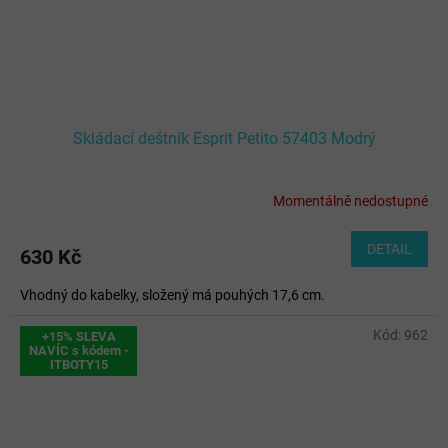
Skládací deštník Esprit Petito 57403 Modrý
Momentálně nedostupné
DETAIL
630 Kč
Vhodný do kabelky, složený má pouhých 17,6 cm.
Kód:
962
+15% SLEVA
NAVÍC s kódem -
ITBOTY15