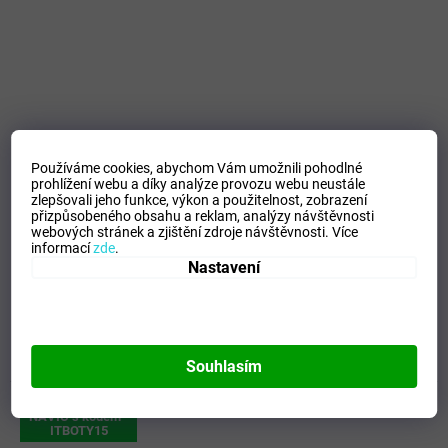
Používáme cookies, abychom Vám umožnili pohodlné
prohlížení webu a díky analýze provozu webu neustále
zlepšovali jeho funkce, výkon a použitelnost,
zobrazení
Skládací deštník Esprit Petito 57401 Černý
přizpůsobeného obsahu a reklam, analýzy návštěvnosti
webových stránek a zjištění zdroje návštěvnosti.
Více
informací
zde
.
Nastavení
Momentálně nedostupné
DETAIL
630 Kč
Vhodný do kabelky, složený má pouhých 17,6 cm.
Souhlasím
Kód:
777
+15% SLEVA
NAVÍC s kódem -
ITBOTY15