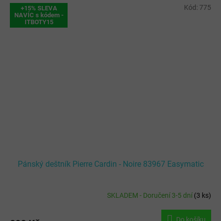
Kód:
775
+15% SLEVA
NAVÍC s kódem -
ITBOTY15
Pánský deštník Pierre Cardin - Noire 83967 Easymatic
SKLADEM - Doručení 3-5 dní
(
3 ks
)
Do košíku