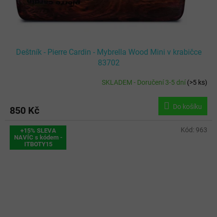
Deštník - Pierre Cardin - Mybrella Wood Mini v krabičce
83702
SKLADEM - Doručení 3-5 dní
(
>5 ks
)
Průměrné
hodnocení
produktu
Do košíku
850 Kč
je
3,0
z
Kód:
963
+15% SLEVA
NAVÍC s kódem -
5
ITBOTY15
hvězdiček.