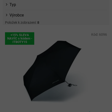
Typ
Výrobce
Položek k zobrazení:
8
V
Kód:
6096
+15% SLEVA
ý
NAVÍC s kódem -
ITBOTY15
p
i
s
p
r
o
d
u
k
t
ů