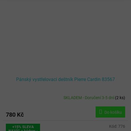
Pánský vystřelovací deštník Pierre Cardin 83567
SKLADEM - Doručení 3-5 dní
(
2 ks
)
Do košíku
780 Kč
Kód:
776
+15% SLEVA
NAVÍC s kódem -