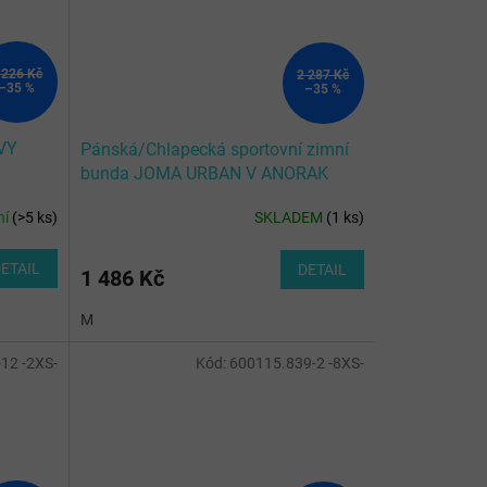
 226 Kč
2 287 Kč
–35 %
–35 %
VY
Pánská/Chlapecká sportovní zimní
bunda JOMA URBAN V ANORAK
NAVY FLUOR TURQUOISE
ní
(
>5 ks
)
SKLADEM
(
1 ks
)
ETAIL
DETAIL
1 486 Kč
M
12 -2XS-
Kód:
600115.839-2 -8XS-