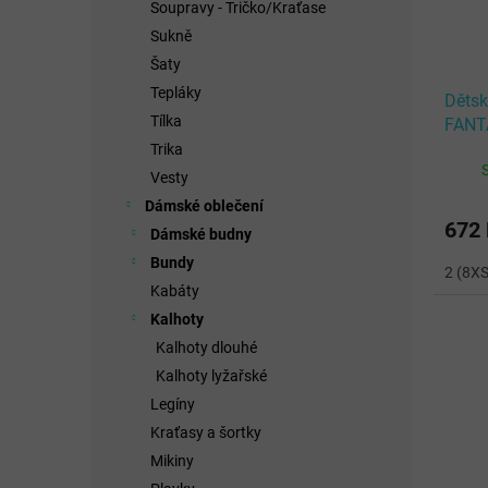
Soupravy - Tričko/Kraťase
Sukně
Šaty
Tepláky
Děts
Tílka
FANT
Trika
Vesty
Dámské oblečení
672
Dámské budny
Bundy
2 (8XS
Kabáty
Kalhoty
Kalhoty dlouhé
Kalhoty lyžařské
Legíny
Kraťasy a šortky
Mikiny