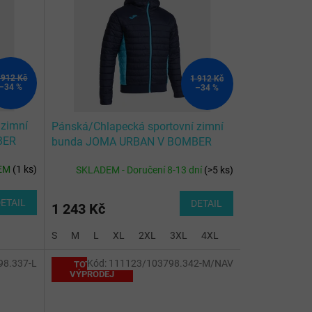
 912 Kč
1 912 Kč
–34 %
–34 %
 zimní
Pánská/Chlapecká sportovní zimní
BER
bunda JOMA URBAN V BOMBER
UOISE
JACKET NAVY FLUOR TURQUOISE
EM
(
1 ks
)
SKLADEM - Doručení 8-13 dní
(
>5 ks
)
ETAIL
DETAIL
1 243 Kč
S
M
L
XL
2XL
3XL
4XL
12 (2XS)
4 (6XS
98.337-L
Kód:
111123/103798.342-M/NAV
TOTÁLNÍ
VÝPRODEJ