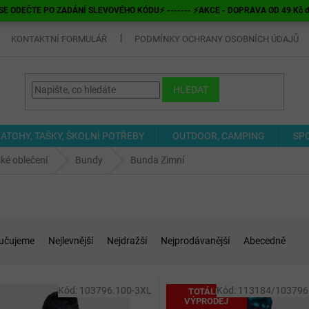
E ODEČTE PO ZADÁNÍ SLEVOVÉHO KÓDU⚡ ------- ⚡AKCE - DOPRAVA OD 49 Kč do v
KONTAKTNÍ FORMULÁŘ
PODMÍNKY OCHRANY OSOBNÍCH ÚDAJŮ
HLEDAT
ATOHY, TAŠKY, ŠKOLNÍ POTŘEBY
OUTDOOR, CAMPING
SP
ké oblečení
Bundy
Bunda Zimní
učujeme
Nejlevnější
Nejdražší
Nejprodávanější
Abecedně
Kód:
103796.100-3XL
Kód:
113184/103796
TOTÁLNÍ
VÝPRODEJ