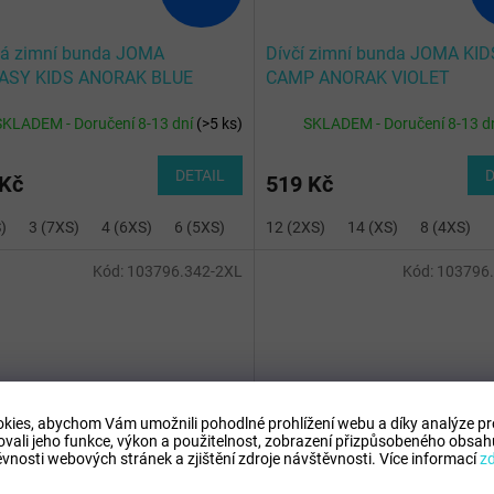
ká zimní bunda JOMA
Dívčí zimní bunda JOMA KID
ASY KIDS ANORAK BLUE
CAMP ANORAK VIOLET
SKLADEM - Doručení 8-13 dní
(
>5 ks
)
SKLADEM - Doručení 8-13 d
DETAIL
D
 Kč
519 Kč
)
3 (7XS)
4 (6XS)
6 (5XS)
12 (2XS)
14 (XS)
8 (4XS)
Kód:
103796.342-2XL
Kód:
103796
kies, abychom Vám umožnili pohodlné prohlížení webu a díky analýze p
1 912 Kč
1
–34 %
ovali jeho funkce, výkon a použitelnost,
zobrazení přizpůsobeného obsahu
vnosti webových stránek a zjištění zdroje návštěvnosti.
Více informací
z