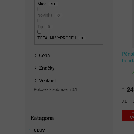
ý
n
p
Akce
21
p
n
r
i
í
o
Novinka
0
s
p
d
Tip
p
0
a
u
r
n
k
TOTÁLNÍ VÝPRODEJ
3
o
e
t
d
l
ů
u
Pánsk
Cena
k
bund
t
JACK
Značky
ů
Velikost
1 24
Položek k zobrazení:
21
XL
Přeskočit
T
Kategorie
kategorie
V
OBUV