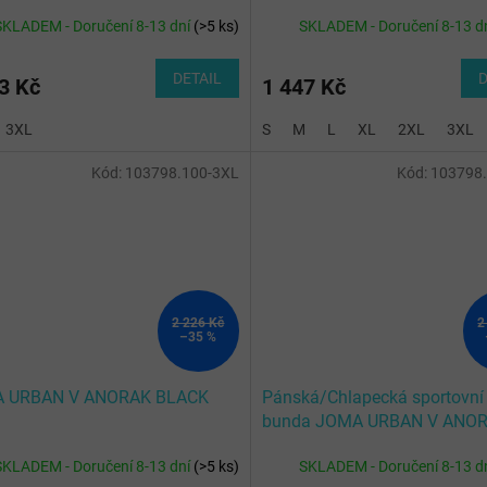
ET BLACK RED
NAVY YELLOW
SKLADEM - Doručení 8-13 dní
(
>5 ks
)
SKLADEM - Doručení 8-13 d
DETAIL
D
3 Kč
1 447 Kč
3XL
S
M
L
XL
2XL
3XL
Kód:
103798.100-3XL
Kód:
103798
2 226 Kč
2
–35 %
 URBAN V ANORAK BLACK
Pánská/Chlapecká sportovní
bunda JOMA URBAN V ANO
NAVY FLUOR TURQUOISE
SKLADEM - Doručení 8-13 dní
(
>5 ks
)
SKLADEM - Doručení 8-13 d