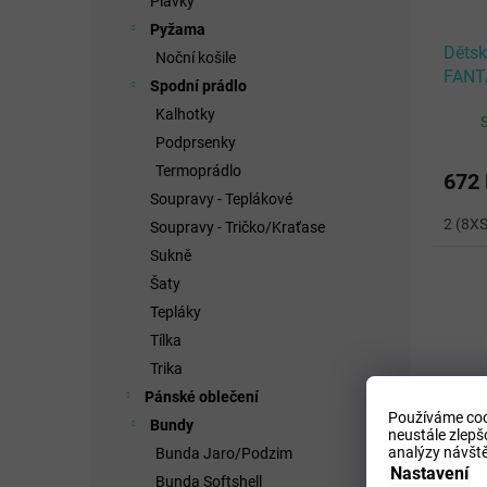
Plavky
Pyžama
Děts
Noční košile
FANT
Spodní prádlo
Kalhotky
Podprsenky
Termoprádlo
672
Soupravy - Teplákové
2 (8XS
Soupravy - Tričko/Kraťase
Sukně
Šaty
Tepláky
Tílka
Trika
Pánské oblečení
Používáme coo
Bundy
neustále zlepš
analýzy návště
Bunda Jaro/Podzim
Nastavení
Bunda Softshell