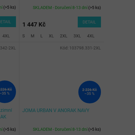
ní
(
>5 ks
)
SKLADEM - Doručení 8-13 dní
(
>5 ks
)
ETAIL
DETAIL
1 447 Kč
4XL
S
M
L
XL
2XL
3XL
4XL
.342-2XL
Kód:
103798.331-2XL
 226 Kč
2 226 Kč
–35 %
–35 %
 zimní
JOMA URBAN V ANORAK NAVY
RAK
ní
(
>5 ks
)
SKLADEM - Doručení 8-13 dní
(
>5 ks
)