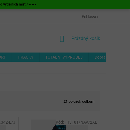
ýdejních míst ⚡-----
OBCHODNÍ PODMÍNKY
ODSTOUPENÍ OD SMLOUVY
Přihlášení
FORMUL
NÁKUPNÍ
Prázdný košík
KOŠÍK
ORT
HRAČKY
TOTÁLNÍ VÝPRODEJ
Doprava a platba
21
položek celkem
.342-L/J
Kód:
113181/NAV/2XL