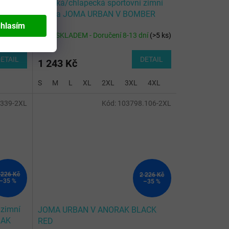
zimní
Pánská/chlapecká sportovní zimní
BER
bunda JOMA URBAN V BOMBER
JACKET NAVY
hlasím
ní
(
>5 ks
)
SKLADEM - Doručení 8-13 dní
(
>5 ks
)
ETAIL
DETAIL
1 243 Kč
S
M
L
XL
2XL
3XL
4XL
12 (2XS)
4 (6XS
.339-2XL
Kód:
103798.106-2XL
 226 Kč
2 226 Kč
–35 %
–35 %
 zimní
JOMA URBAN V ANORAK BLACK
RAK
RED