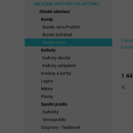
OBLEČENÍ, DEŠTNÍKY, PLÁŠTĚNKY
Dětské oblečení
Bundy
Bunda Jaro/Podzim
Bunda Softshell
Pánsk
Bunda Zimní
bund
Kalhoty
BLAC
Kalhoty dlouhé
Kalhoty zateplené
Kraťasy a šortky
1 44
Legíny
XL
Mikiny
Plavky
Spodní prádlo
Kalhotky
Termoprádlo
Soupravy - Teplákové