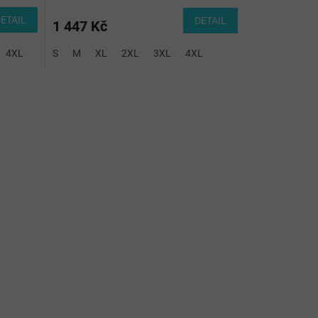
ETAIL
DETAIL
1 447 Kč
4XL
S
M
XL
2XL
3XL
4XL