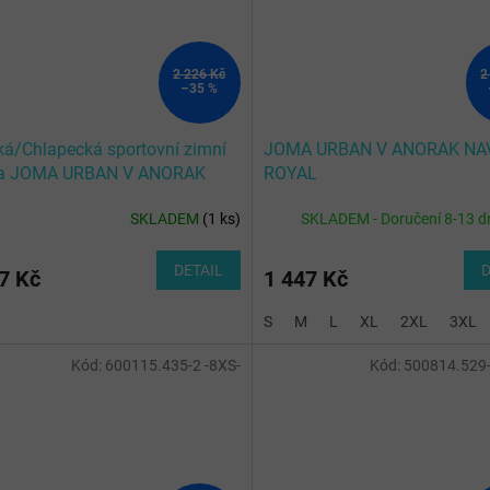
2 226 Kč
2
–35 %
á/Chlapecká sportovní zimní
JOMA URBAN V ANORAK NA
a JOMA URBAN V ANORAK
ROYAL
K RED
SKLADEM
(
1 ks
)
SKLADEM - Doručení 8-13 d
DETAIL
D
7 Kč
1 447 Kč
S
M
L
XL
2XL
3XL
Kód:
600115.435-2 -8XS-
Kód:
500814.529-