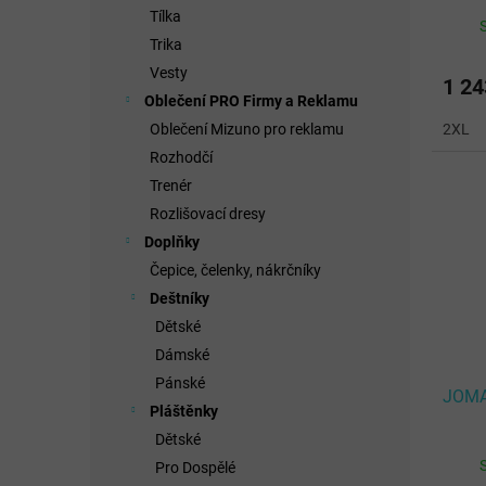
JACK
Tílka
Trika
Vesty
1 24
Oblečení PRO Firmy a Reklamu
2XL
Oblečení Mizuno pro reklamu
Rozhodčí
Trenér
Rozlišovací dresy
Doplňky
Čepice, čelenky, nákrčníky
Deštníky
Dětské
Dámské
Pánské
JOMA
Pláštěnky
Dětské
Pro Dospělé