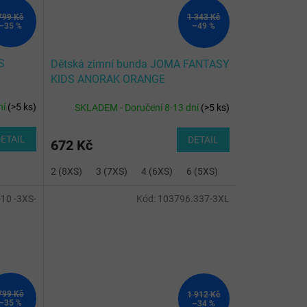
799 Kč
1 343 Kč
–35 %
–49 %
S
Dětská zimní bunda JOMA FANTASY
KIDS ANORAK ORANGE
ní
(
>5 ks
)
SKLADEM - Doručení 8-13 dní
(
>5 ks
)
ETAIL
DETAIL
672 Kč
2 (8XS)
3 (7XS)
4 (6XS)
6 (5XS)
10 -3XS-
Kód:
103796.337-3XL
799 Kč
1 912 Kč
–35 %
–34 %