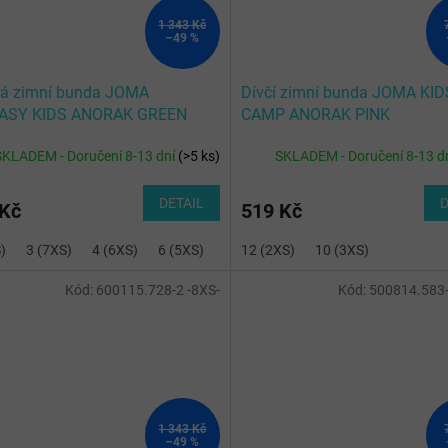
1 343 Kč
–49 %
ká zimní bunda JOMA
Dívčí zimní bunda JOMA KID
ASY KIDS ANORAK GREEN
CAMP ANORAK PINK
SKLADEM - Doručení 8-13 dní
(
>5 ks
)
SKLADEM - Doručení 8-13 d
DETAIL
D
 Kč
519 Kč
)
3 (7XS)
4 (6XS)
6 (5XS)
12 (2XS)
10 (3XS)
Kód:
600115.728-2 -8XS-
Kód:
500814.583-
1 343 Kč
–49 %