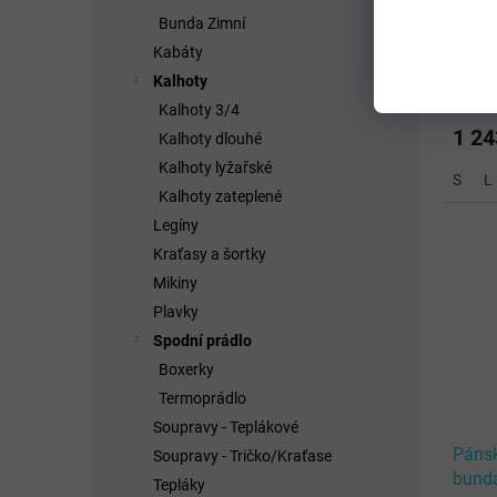
JOMA
Bunda Zimní
NAVY
Kabáty
Kalhoty
Kalhoty 3/4
1 24
Kalhoty dlouhé
Kalhoty lyžařské
S
L
Kalhoty zateplené
Legíny
Kraťasy a šortky
Mikiny
Plavky
Spodní prádlo
Boxerky
Termoprádlo
Soupravy - Teplákové
Pánsk
Soupravy - Tričko/Kraťase
bund
Tepláky