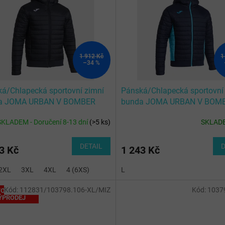
1 912 Kč
1
–34 %
á/Chlapecká sportovní zimní
Pánská/Chlapecká sportovní
a JOMA URBAN V BOMBER
bunda JOMA URBAN V BOM
ET BLACK
JACKET NAVY FLUOR TURQ
SKLADEM - Doručení 8-13 dní
(
>5 ks
)
SKLAD
DETAIL
D
3 Kč
1 243 Kč
2XL
3XL
4XL
4 (6XS)
L
Kód:
112831/103798.106-XL/MIZ
Kód:
1037
OTÁLNÍ
ÝPRODEJ