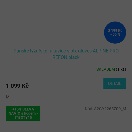
2 199 Kč
–50 %
Pánské lyžařské rukavice s ptx gloves ALPINE PRO
REFON black
SKLADEM
(
1 ks
)
DETAIL
1 099 Kč
M
Kód:
A2GY2265Z09_M
+15% SLEVA
NAVÍC s kódem -
ITBOTY15