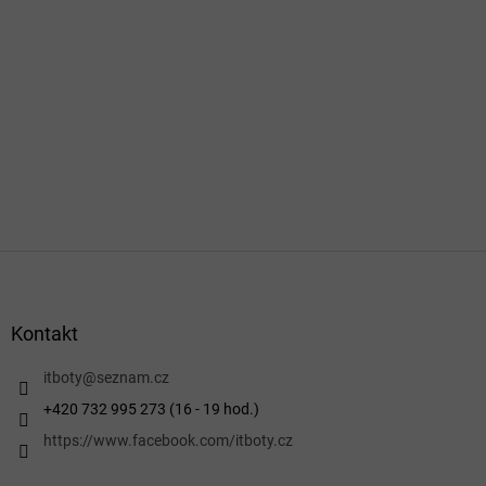
Z
á
p
a
Kontakt
t
í
itboty
@
seznam.cz
+420 732 995 273 (16 - 19 hod.)
https://www.facebook.com/itboty.cz