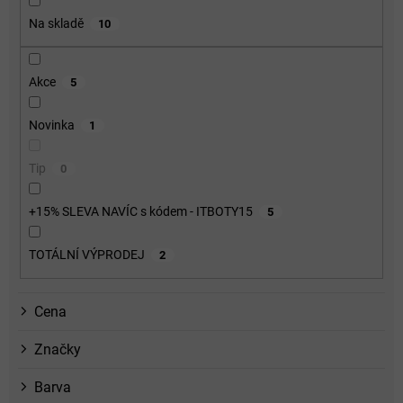
o
Na skladě
10
d
u
k
Akce
5
t
ů
Novinka
1
Tip
0
+15% SLEVA NAVÍC s kódem - ITBOTY15
5
TOTÁLNÍ VÝPRODEJ
2
Cena
Značky
Barva