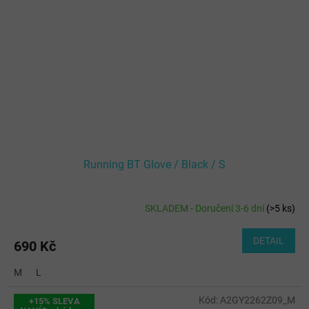
Running BT Glove / Black / S
SKLADEM - Doručení 3-6 dní
(
>5 ks
)
DETAIL
690 Kč
M
L
Kód:
A2GY2262Z09_M
+15% SLEVA