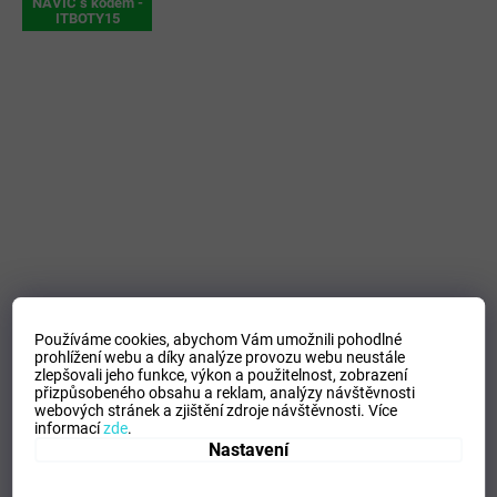
NAVÍC s kódem -
ITBOTY15
Rukavice Mizuno BT Md Wgt Fleece Glv / Black
Používáme cookies, abychom Vám umožnili pohodlné
prohlížení webu a díky analýze provozu webu neustále
zlepšovali jeho funkce, výkon a použitelnost,
zobrazení
přizpůsobeného obsahu a reklam, analýzy návštěvnosti
SKLADEM - Doručení 3-6 dní
(
>5 ks
)
webových stránek a zjištění zdroje návštěvnosti.
Více
informací
zde
.
Nastavení
DETAIL
690 Kč