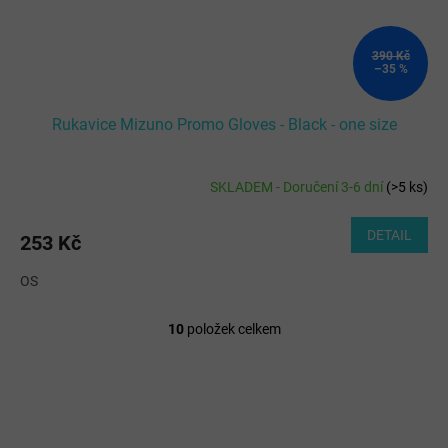
390 Kč
–35 %
Rukavice Mizuno Promo Gloves - Black - one size
SKLADEM - Doručení 3-6 dní
(
>5 ks
)
DETAIL
253 Kč
OS
10
položek celkem
O
v
l
á
d
a