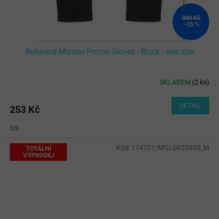
390 Kč
–35 %
Rukavice Mizuno Promo Gloves - Black - one size
SKLADEM
(
2 ks
)
DETAIL
253 Kč
OS
Kód:
114721/MGLD025990_M
TOTÁLNÍ
VÝPRODEJ