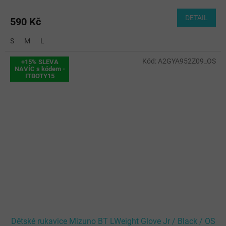
DETAIL
590 Kč
S
M
L
Kód:
A2GYA952Z09_OS
+15% SLEVA
NAVÍC s kódem -
ITBOTY15
Dětské rukavice Mizuno BT LWeight Glove Jr / Black / OS