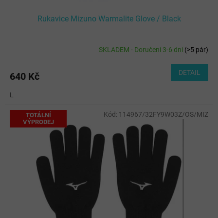
Rukavice Mizuno Warmalite Glove / Black
SKLADEM - Doručení 3-6 dní
(
>5 pár
)
DETAIL
640 Kč
L
Kód:
114967/32FY9W03Z/OS/MIZ
TOTÁLNÍ
VÝPRODEJ