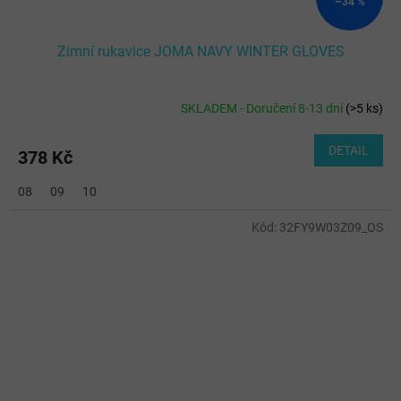
–34 %
Zimní rukavice JOMA NAVY WINTER GLOVES
SKLADEM - Doručení 8-13 dní
(
>5 ks
)
DETAIL
378 Kč
08
09
10
Kód:
32FY9W03Z09_OS