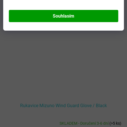
S
M
L
Kód:
A2GY2051Z09_S
Souhlasím
+15% SLEVA
NAVÍC s kódem -
ITBOTY15
Rukavice Mizuno Wind Guard Glove / Black
SKLADEM - Doručení 3-6 dní
(
>5 ks
)