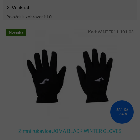
Velikost
Položek k zobrazení:
10
V
Kód:
WINTER11-101-08
Novinka
ý
p
i
s
p
r
o
d
u
k
t
ů
581 Kč
–34 %
Zimní rukavice JOMA BLACK WINTER GLOVES