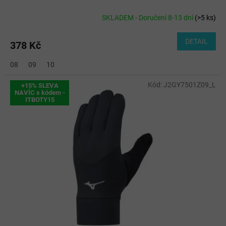
SKLADEM - Doručení 8-13 dní
(
>5 ks
)
DETAIL
378 Kč
08
09
10
Kód:
J2GY7501Z09_L
+15% SLEVA
NAVÍC s kódem -
ITBOTY15