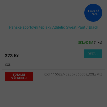
1 490 Kč
–74 %
Pánské sportovní tepláky Athletic Sweat Pant / Black
SKLADEM
(
1 ks
)
DETAIL
373 Kč
XXL
Kód:
115522/- 32ED7B65C09_XXL/MIZ
TOTÁLNÍ
VÝPRODEJ