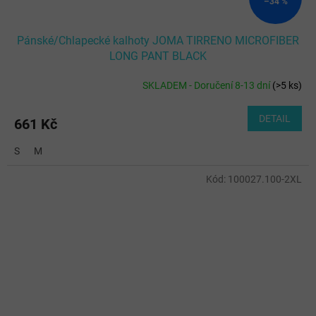
–34 %
Pánské/Chlapecké kalhoty JOMA TIRRENO MICROFIBER
LONG PANT BLACK
SKLADEM - Doručení 8-13 dní
(
>5 ks
)
DETAIL
661 Kč
S
M
Kód:
100027.100-2XL