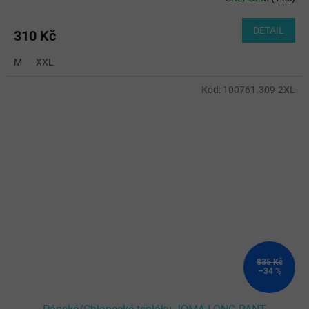
DETAIL
310 Kč
M
XXL
Kód:
100761.309-2XL
835 Kč
–34 %