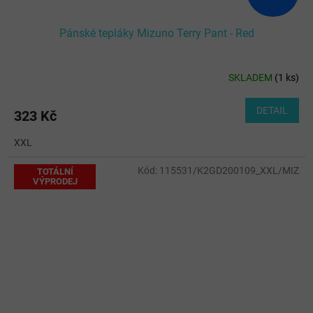
Pánské tepláky Mizuno Terry Pant - Red
SKLADEM
(
1 ks
)
DETAIL
323 Kč
XXL
Kód:
115531/K2GD200109_XXL/MIZ
TOTÁLNÍ
VÝPRODEJ