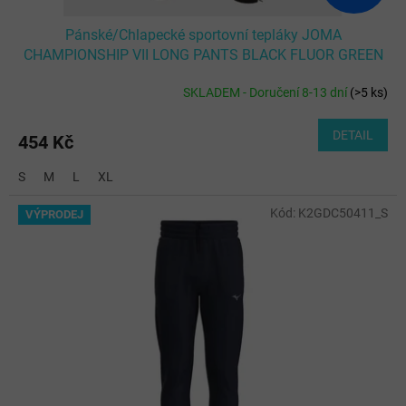
Pánské/Chlapecké sportovní tepláky JOMA
CHAMPIONSHIP VII LONG PANTS BLACK FLUOR GREEN
SKLADEM - Doručení 8-13 dní
(
>5 ks
)
DETAIL
454 Kč
S
M
L
XL
Kód:
K2GDC50411_S
VÝPRODEJ