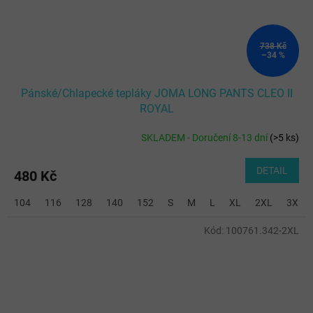
738 Kč
–34 %
Pánské/Chlapecké tepláky JOMA LONG PANTS CLEO II
ROYAL
SKLADEM - Doručení 8-13 dní
(
>5 ks
)
DETAIL
480 Kč
104
116
128
140
152
S
M
L
XL
2XL
3XL
Kód:
100761.342-2XL