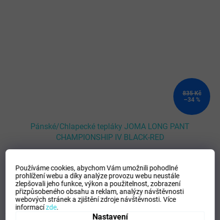
835 Kč
–34 %
Pánské/Chlapecké tepláky JOMA LONG PANT
CHAMPIONSHIP IV BLACK-RED
SKLADEM - Doručení 8-13 dní
(
>5 ks
)
Používáme cookies, abychom Vám umožnili pohodlné
prohlížení webu a díky analýze provozu webu neustále
DETAIL
543 Kč
zlepšovali jeho funkce, výkon a použitelnost,
zobrazení
přizpůsobeného obsahu a reklam, analýzy návštěvnosti
webových stránek a zjištění zdroje návštěvnosti.
Více
104
116
128
140
152
XS
S
M
L
XL
2XL
informací
zde
.
Nastavení