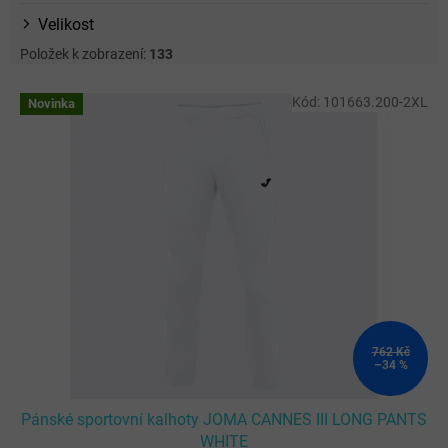
Velikost
Položek k zobrazení:
133
V
Kód:
101663.200-2XL
Novinka
ý
p
i
s
p
r
o
d
u
k
t
ů
762 Kč
–34 %
Pánské sportovní kalhoty JOMA CANNES III LONG PANTS
WHITE