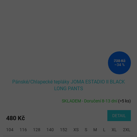
738 Kč
–34 %
Pánské/Chlapecké tepláky JOMA ESTADIO II BLACK
LONG PANTS
SKLADEM - Doručení 8-13 dní
(
>5 ks
)
DETAIL
480 Kč
104
116
128
140
152
XS
S
M
L
XL
2XL