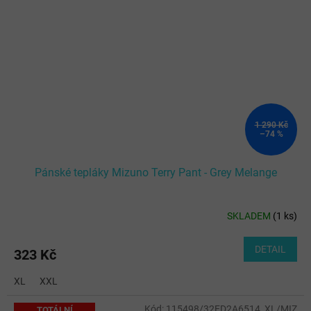
1 290 Kč
–74 %
Pánské tepláky Mizuno Terry Pant - Grey Melange
SKLADEM
(
1 ks
)
DETAIL
323 Kč
XL
XXL
Kód:
115498/32ED2A6514_XL/MIZ
TOTÁLNÍ