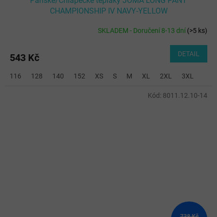
Pánské/Chlapecké tepláky JOMA LONG PANT
CHAMPIONSHIP IV NAVY-YELLOW
SKLADEM - Doručení 8-13 dní
(
>5 ks
)
DETAIL
543 Kč
116
128
140
152
XS
S
M
XL
2XL
3XL
Kód:
8011.12.10-14
738 Kč