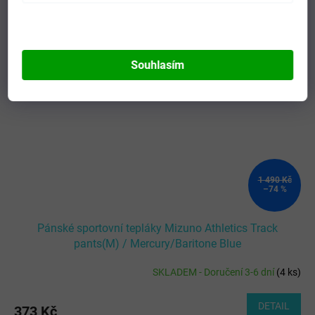
Kód:
K2GDC50308_L
Souhlasím
1 490 Kč
–74 %
Pánské sportovní tepláky Mizuno Athletics Track
pants(M) / Mercury/Baritone Blue
SKLADEM - Doručení 3-6 dní
(
4 ks
)
DETAIL
373 Kč