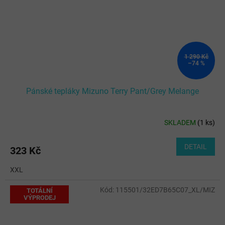
1 290 Kč
–74 %
Pánské tepláky Mizuno Terry Pant/Grey Melange
SKLADEM
(
1 ks
)
DETAIL
323 Kč
XXL
Kód:
115501/32ED7B65C07_XL/MIZ
TOTÁLNÍ
VÝPRODEJ