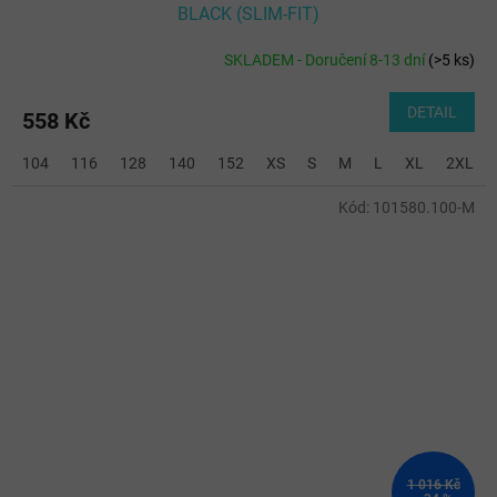
BLACK (SLIM-FIT)
SKLADEM - Doručení 8-13 dní
(
>5 ks
)
DETAIL
558 Kč
104
116
128
140
152
XS
S
M
L
XL
2XL
Kód:
101580.100-M
1 016 Kč