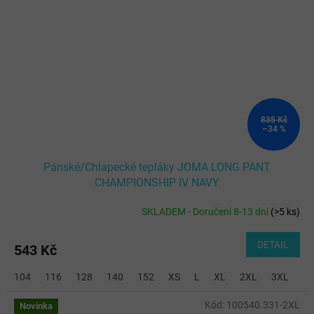
835 Kč
–34 %
Pánské/Chlapecké tepláky JOMA LONG PANT
CHAMPIONSHIP IV NAVY
SKLADEM - Doručení 8-13 dní
(
>5 ks
)
DETAIL
543 Kč
104
116
128
140
152
XS
L
XL
2XL
3XL
Kód:
100540.331-2XL
Novinka