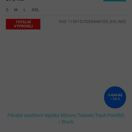
S
M
L
XXL
Kód:
115615/32ED4A0109_XXL/MIZ
TOTÁLNÍ
VÝPRODEJ
1 690 Kč
–74 %
Pánské sportovní tepláky Mizuno Takeshi Track Pant(M)
/ Black