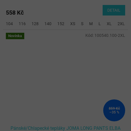
DETAIL
558 Kč
104
116
128
140
152
XS
S
M
L
XL
2XL
Kód:
100540.100-2XL
Novinka
859 Kč
–35 %
Pánské/Chlapecké tepláky JOMA LONG PANTS ELBA