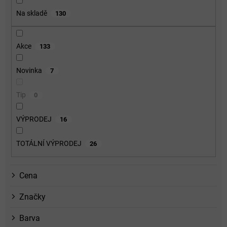
o
Na skladě
130
d
u
k
Akce
133
t
ů
Novinka
7
Tip
0
VÝPRODEJ
16
TOTÁLNÍ VÝPRODEJ
26
Cena
Značky
Barva