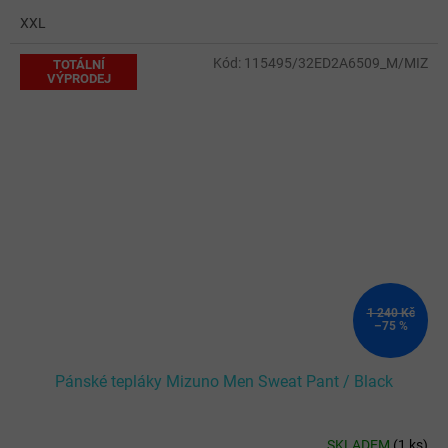
XXL
Kód:
115495/32ED2A6509_M/MIZ
TOTÁLNÍ
VÝPRODEJ
1 240 Kč
–75 %
Pánské tepláky Mizuno Men Sweat Pant / Black
SKLADEM
(
1 ks
)