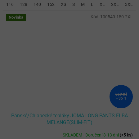
116
128
140
152
XS
S
M
L
XL
2XL
3XL
Kód:
100540.150-2XL
Novinka
859 Kč
–35 %
Pánské/Chlapecké tepláky JOMA LONG PANTS ELBA
MELANGE(SLIM-FIT)
SKLADEM - Doručení 8-13 dní
(
>5 ks
)