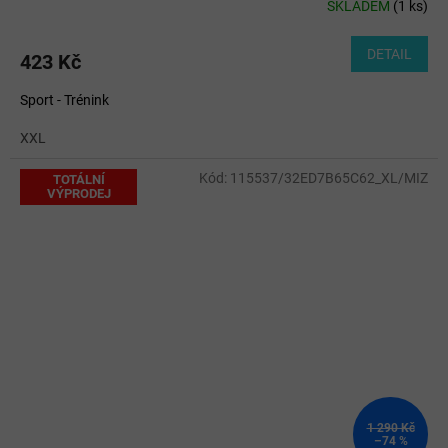
SKLADEM
(
1 ks
)
DETAIL
423 Kč
Sport - Trénink
XXL
Kód:
115537/32ED7B65C62_XL/MIZ
TOTÁLNÍ
VÝPRODEJ
1 290 Kč
–74 %