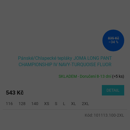
835 Kč
–34 %
Pánské/Chlapecké tepláky JOMA LONG PANT
CHAMPIONSHIP IV NAVY-TURQUOISE FLUOR
SKLADEM - Doručení 8-13 dní
(
>5 ks
)
DETAIL
543 Kč
116
128
140
XS
S
L
XL
2XL
Kód:
101113.100-2XL