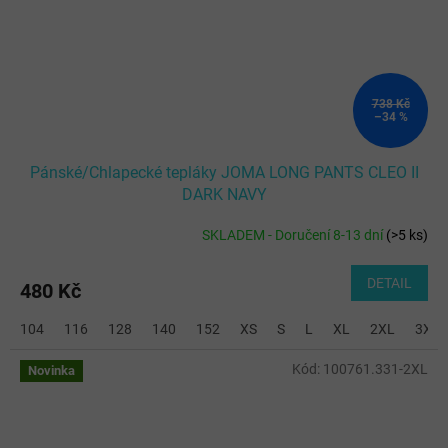
738 Kč
–34 %
Pánské/Chlapecké tepláky JOMA LONG PANTS CLEO II
DARK NAVY
SKLADEM - Doručení 8-13 dní
(
>5 ks
)
DETAIL
480 Kč
104
116
128
140
152
XS
S
L
XL
2XL
3XL
Kód:
100761.331-2XL
Novinka