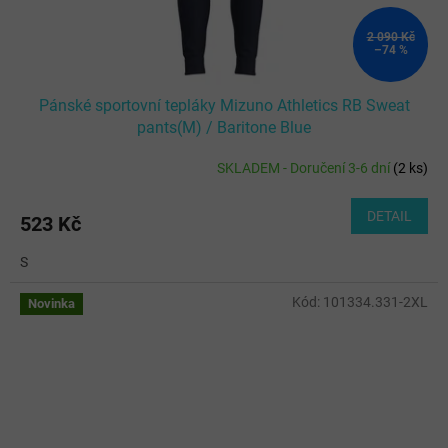
2 090 Kč
–74 %
Pánské sportovní tepláky Mizuno Athletics RB Sweat
pants(M) / Baritone Blue
SKLADEM - Doručení 3-6 dní
(
2 ks
)
DETAIL
523 Kč
S
Kód:
101334.331-2XL
Novinka