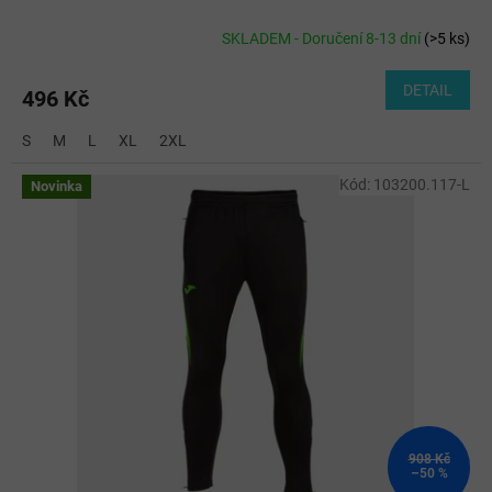
SKLADEM - Doručení 8-13 dní
(
>5 ks
)
DETAIL
496 Kč
S
M
L
XL
2XL
Kód:
103200.117-L
Novinka
908 Kč
–50 %