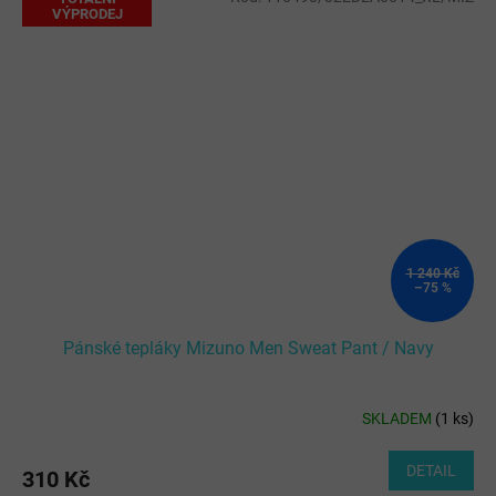
VÝPRODEJ
1 240 Kč
–75 %
Pánské tepláky Mizuno Men Sweat Pant / Navy
SKLADEM
(
1 ks
)
DETAIL
310 Kč