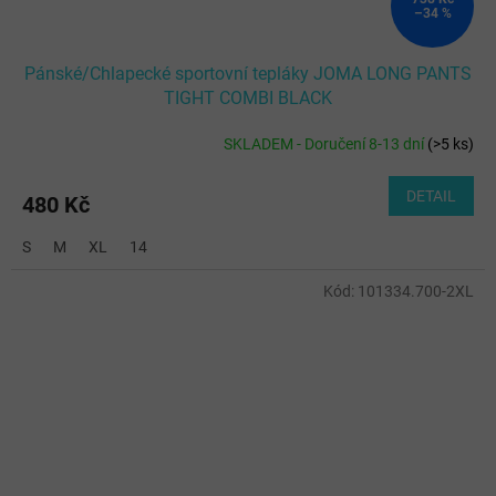
–34 %
Pánské/Chlapecké sportovní tepláky JOMA LONG PANTS
TIGHT COMBI BLACK
SKLADEM - Doručení 8-13 dní
(
>5 ks
)
DETAIL
480 Kč
S
M
XL
14
Kód:
101334.700-2XL