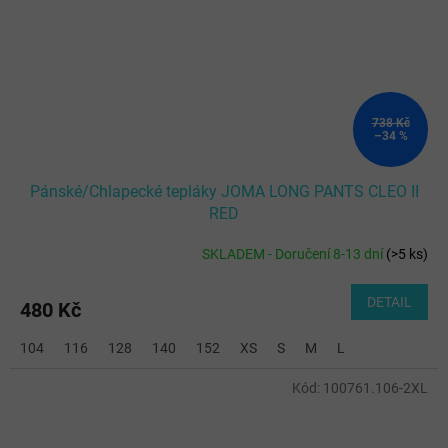
738 Kč
–34 %
Pánské/Chlapecké tepláky JOMA LONG PANTS CLEO II
RED
SKLADEM - Doručení 8-13 dní
(
>5 ks
)
DETAIL
480 Kč
104
116
128
140
152
XS
S
M
L
Kód:
100761.106-2XL