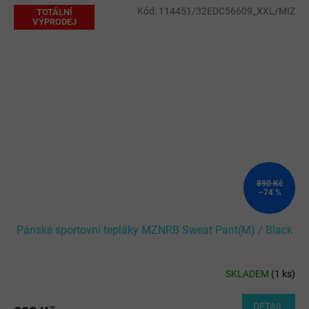
Kód:
114451/32EDC56609_XXL/MIZ
TOTÁLNÍ
VÝPRODEJ
890 Kč
–74 %
Pánské sportovní tepláky MZNRB Sweat Pant(M) / Black
SKLADEM
(
1 ks
)
Průměrné
hodnocení
produktu
DETAIL