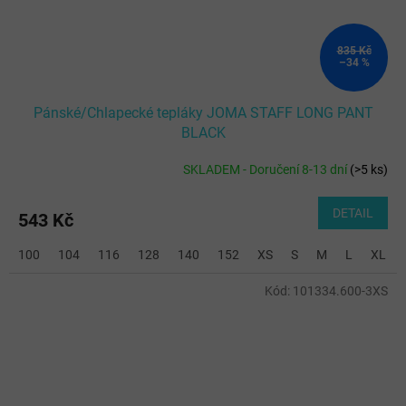
835 Kč
–34 %
Pánské/Chlapecké tepláky JOMA STAFF LONG PANT
BLACK
SKLADEM - Doručení 8-13 dní
(
>5 ks
)
DETAIL
543 Kč
100
104
116
128
140
152
XS
S
M
L
XL
Kód:
101334.600-3XS