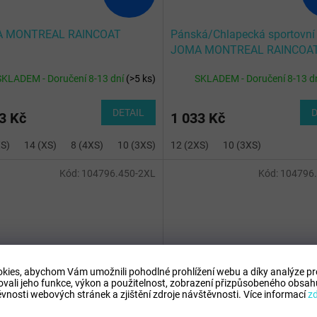
 MONTREAL RAINCOAT
Pánská/Chlapecká sportovní
JOMA MONTREAL RAINCOA
SKLADEM - Doručení 8-13 dní
(
>5 ks
)
SKLADEM - Doručení 8-13 d
DETAIL
D
3 Kč
1 033 Kč
XS)
14 (XS)
8 (4XS)
10 (3XS)
12 (2XS)
10 (3XS)
Kód:
104796.450-2XL
Kód:
104796
kies, abychom Vám umožnili pohodlné prohlížení webu a díky analýze p
762 Kč
–34 %
ovali jeho funkce, výkon a použitelnost,
zobrazení přizpůsobeného obsahu
vnosti webových stránek a zjištění zdroje návštěvnosti.
Více informací
z