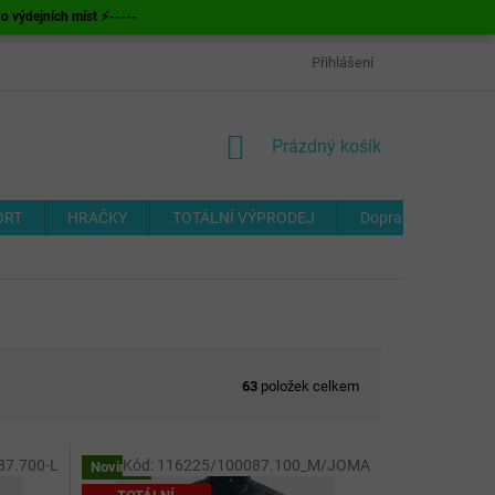
ýdejních míst ⚡-----
OBCHODNÍ PODMÍNKY
ODSTOUPENÍ OD SMLOUVY
Přihlášení
FORMUL
NÁKUPNÍ
Prázdný košík
KOŠÍK
ORT
HRAČKY
TOTÁLNÍ VÝPRODEJ
Doprava a platba
63
položek celkem
87.700-L
Kód:
116225/100087.100_M/JOMA
Novinka