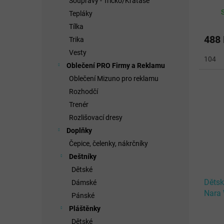
Soupravy - Tričko/Kraťase
Tepláky
Tílka
488
Trika
Vesty
104
Oblečení PRO Firmy a Reklamu
Oblečení Mizuno pro reklamu
Rozhodčí
Trenér
Rozlišovací dresy
Doplňky
Čepice, čelenky, nákrčníky
Deštníky
Dětské
Dětsk
Dámské
Nara 
Pánské
Pláštěnky
Dětské