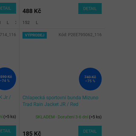
ETAIL
DETAIL
488 Kč
M
L
XL
152
2XL
L
3XL
714_116
Kód:
P2EE795062_116
VÝPRODEJ
 590 Kč
740 Kč
–74 %
–75 %
 Jr /
Chlapecká sportovní bunda Mizuno
Trad Rain Jacket JR / Red
ní
(
>5 ks
)
SKLADEM - Doručení 3-6 dní
(
>5 ks
)
ETAIL
DETAIL
185 Kč