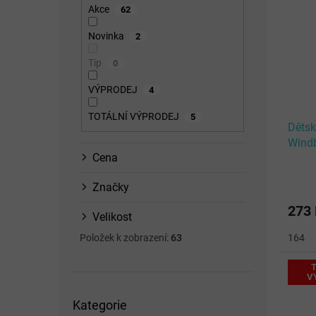
p
n
p
Akce
62
i
n
r
s
í
o
Novinka
2
p
p
d
Tip
0
r
a
u
o
n
k
VÝPRODEJ
4
d
e
t
u
l
ů
TOTÁLNÍ VÝPRODEJ
5
Děts
k
Windb
t
Cena
ů
Značky
273
Velikost
Položek k zobrazení:
63
164
T
V
Přeskočit
Kategorie
kategorie