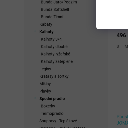
Unise
Bunda Jaro/Podzim
RAIN
Bunda Softshell
Bunda Zimní
Kabáty
Kalhoty
496
Kalhoty 3/4
S
M
Kalhoty dlouhé
Kalhoty lyžařské
Kalhoty zateplené
Legíny
Kraťasy a šortky
Mikiny
Plavky
Spodní prádlo
Boxerky
Termoprádlo
Pánsk
Soupravy - Teplákové
JOMA