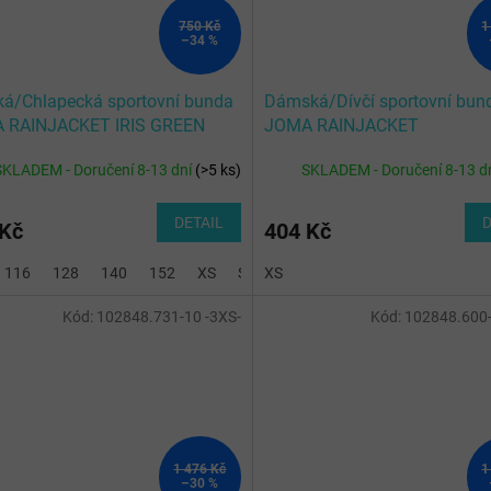
750 Kč
1
–34 %
á/Chlapecká sportovní bunda
Dámská/Dívčí sportovní bun
 RAINJACKET IRIS GREEN
JOMA RAINJACKET
R
CHAMPIONSHIP IV RED-WHI
SKLADEM - Doručení 8-13 dní
(
>5 ks
)
SKLADEM - Doručení 8-13 d
WOMAN
DETAIL
D
 Kč
404 Kč
116
128
140
152
XS
S
XS
M
XL
2XL
3XL
Kód:
102848.731-10 -3XS-
Kód:
102848.600-
1 476 Kč
1
–30 %