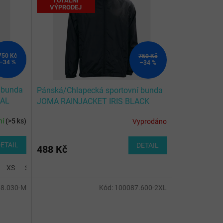
TOTÁLNÍ
VÝPRODEJ
750 Kč
750 Kč
–34 %
–34 %
 bunda
Pánská/Chlapecká sportovní bunda
YAL
JOMA RAINJACKET IRIS BLACK
ní
(
>5 ks
)
Vyprodáno
ETAIL
DETAIL
488 Kč
XS
S
M
L
8.030-M
Kód:
100087.600-2XL