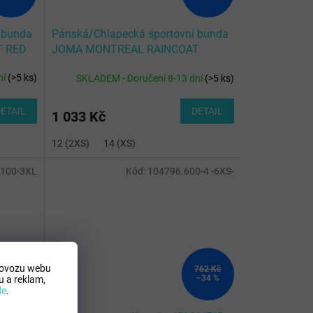
 bunda
Pánská/Chlapecká sportovní bunda
T RED
JOMA MONTREAL RAINCOAT
FLUOR TURQUOISE
ní
(
>5 ks
)
SKLADEM - Doručení 8-13 dní
(
>5 ks
)
ETAIL
DETAIL
1 033 Kč
12 (2XS)
14 (XS)
.100-3XL
Kód:
104796.600-4 -6XS-
rovozu webu
762 Kč
762 Kč
–34 %
–34 %
 a reklam,
de
.