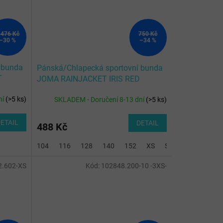
 476 Kč
750 Kč
–30 %
–34 %
 bunda
Pánská/Chlapecká sportovní bunda
T
JOMA RAINJACKET IRIS RED
ní
(
>5 ks
)
SKLADEM - Doručení 8-13 dní
(
>5 ks
)
ETAIL
DETAIL
488 Kč
104
116
128
140
152
XS
S
M
2XL
2.602-XS
Kód:
102848.200-10 -3XS-