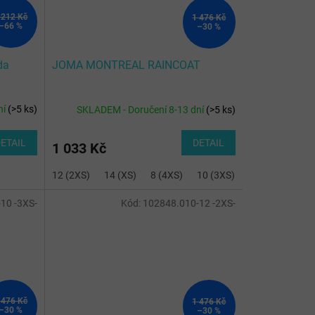
 212 Kč
1 476 Kč
–66 %
–30 %
da
JOMA MONTREAL RAINCOAT
TE
ní
(
>5 ks
)
SKLADEM - Doručení 8-13 dní
(
>5 ks
)
ETAIL
DETAIL
1 033 Kč
12 (2XS)
14 (XS)
8 (4XS)
10 (3XS)
10 -3XS-
Kód:
102848.010-12 -2XS-
 476 Kč
1 476 Kč
–30 %
–30 %