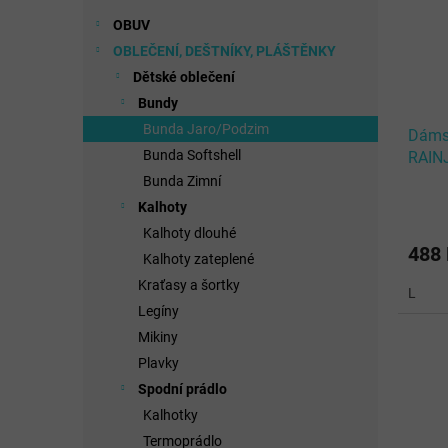
OBUV
OBLEČENÍ, DEŠTNÍKY, PLÁŠTĚNKY
Dětské oblečení
Bundy
Bunda Jaro/Podzim
Dáms
Bunda Softshell
RAIN
WOM
Bunda Zimní
Kalhoty
Kalhoty dlouhé
488
Kalhoty zateplené
Kraťasy a šortky
L
Legíny
Mikiny
Plavky
Spodní prádlo
Kalhotky
Termoprádlo