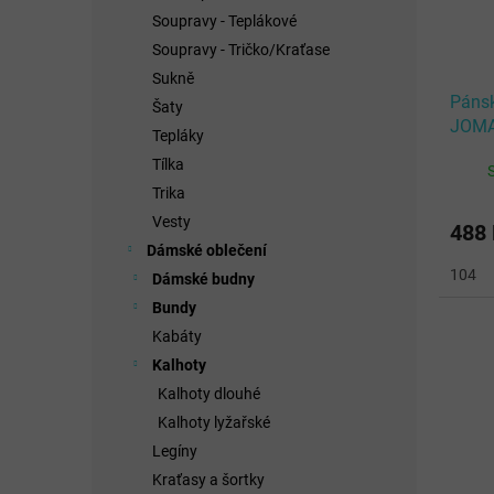
Soupravy - Teplákové
Soupravy - Tričko/Kraťase
Sukně
Pánsk
Šaty
JOMA
Tepláky
FLUO
Tílka
Trika
Vesty
488
Dámské oblečení
104
Dámské budny
Bundy
Kabáty
Kalhoty
Kalhoty dlouhé
Kalhoty lyžařské
Legíny
Kraťasy a šortky