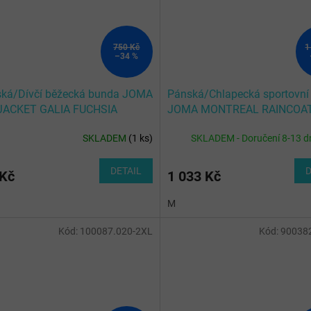
750 Kč
1
–34 %
ká/Dívčí běžecká bunda JOMA
Pánská/Chlapecká sportovní
JACKET GALIA FUCHSIA
JOMA MONTREAL RAINCOA
AN
FLUOR PINK
SKLADEM
(
1 ks
)
SKLADEM - Doručení 8-13 d
DETAIL
D
 Kč
1 033 Kč
M
Kód:
100087.020-2XL
Kód:
90038