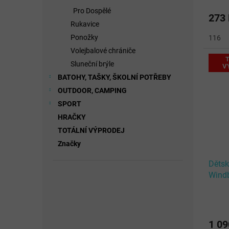
Pro Dospělé
273
Rukavice
Ponožky
116
Volejbalové chrániče
T
Sluneční brýle
V
BATOHY, TAŠKY, ŠKOLNÍ POTŘEBY
OUTDOOR, CAMPING
SPORT
HRAČKY
TOTÁLNÍ VÝPRODEJ
Značky
Děts
Windb
1 09