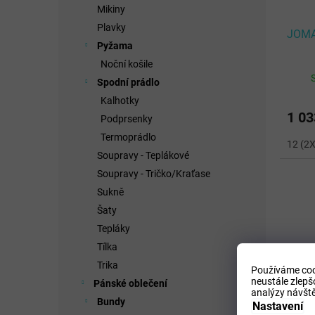
Mikiny
Plavky
JOMA
Pyžama
Noční košile
Spodní prádlo
Kalhotky
1 03
Podprsenky
Termoprádlo
12 (2
Soupravy - Teplákové
Soupravy - Tričko/Kraťase
Sukně
Šaty
Tepláky
Tílka
Trika
Používáme coo
neustále zlepš
Pánské oblečení
analýzy návště
Bundy
Nastavení