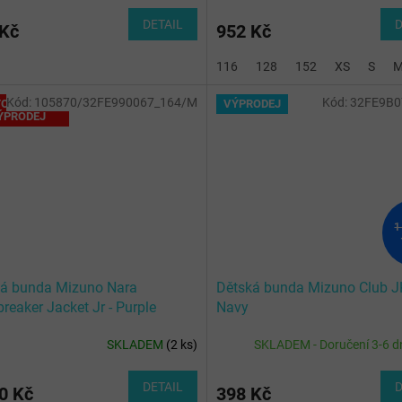
DETAIL
D
 Kč
952 Kč
116
128
152
XS
S
Kód:
105870/32FE990067_164/M
Kód:
32FE9B0
OTÁLNÍ
VÝPRODEJ
ÝPRODEJ
1
ká bunda Mizuno Nara
Dětská bunda Mizuno Club JK
reaker Jacket Jr - Purple
Navy
SKLADEM
(
2 ks
)
SKLADEM - Doručení 3-6 d
DETAIL
D
0 Kč
398 Kč