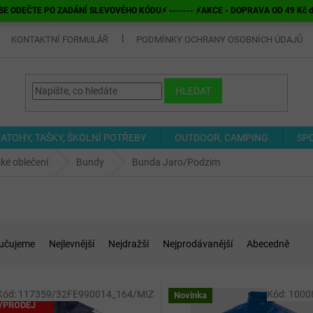
E ODEČTE PO ZADÁNÍ SLEVOVÉHO KÓDU⚡ ------- ⚡AKCE - DOPRAVA OD 49 Kč do v
KONTAKTNÍ FORMULÁŘ
PODMÍNKY OCHRANY OSOBNÍCH ÚDAJŮ
HLEDAT
ATOHY, TAŠKY, ŠKOLNÍ POTŘEBY
OUTDOOR, CAMPING
SP
ké oblečení
Bundy
Bunda Jaro/Podzim
učujeme
Nejlevnější
Nejdražší
Nejprodávanější
Abecedně
Kód:
117359/32FE990014_164/MIZ
Kód:
1000
OTÁLNÍ
Novinka
ÝPRODEJ