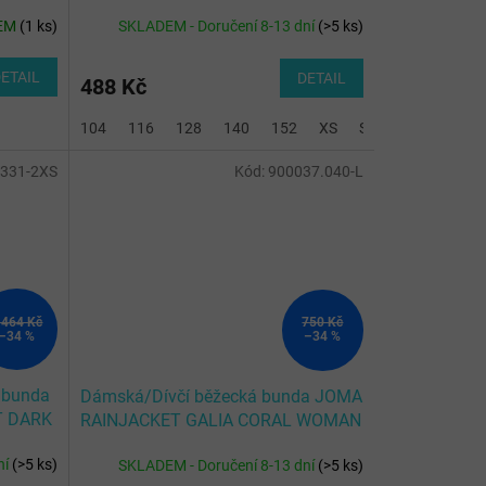
EM
(
1 ks
)
SKLADEM - Doručení 8-13 dní
(
>5 ks
)
ETAIL
DETAIL
488 Kč
104
116
128
140
152
XS
S
M
.331-2XS
Kód:
900037.040-L
 464 Kč
750 Kč
–34 %
–34 %
 bunda
Dámská/Dívčí běžecká bunda JOMA
T DARK
RAINJACKET GALIA CORAL WOMAN
ní
(
>5 ks
)
SKLADEM - Doručení 8-13 dní
(
>5 ks
)