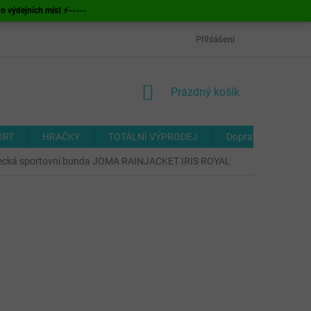
ýdejních míst ⚡-----
OBCHODNÍ PODMÍNKY
ODSTOUPENÍ OD SMLOUVY
Přihlášení
FORMUL
NÁKUPNÍ
Prázdný košík
KOŠÍK
ORT
HRAČKY
TOTÁLNÍ VÝPRODEJ
Doprava a platba
ecká sportovní bunda JOMA RAINJACKET IRIS ROYAL