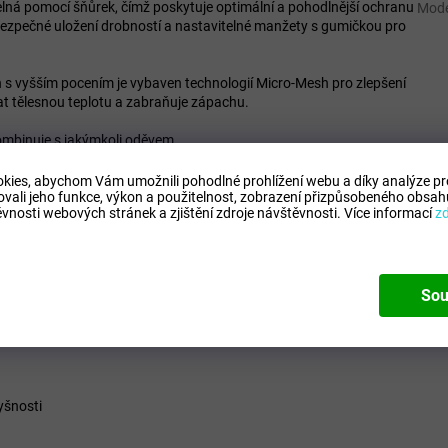
elná pomocí šňůrek, čímž poskytuje optimální a pohodlnější ochranu
Mode
ezpečné uložení drobností a nastavitelné manžety s gumičkou pro
h s vyšším pocením je vybaven technologií Micro-Mesh pro zlepšení
at tělesnou teplotu a zabraňuje zápachu.
ombinuje s jakýmkoli oděvem.
kies, abychom Vám umožnili pohodlné prohlížení webu a díky analýze p
ovali jeho funkce, výkon a použitelnost,
zobrazení přizpůsobeného obsahu
vnosti webových stránek a zjištění zdroje návštěvnosti.
Více informací
z
Sou
sti pro dospělé
yšnosti