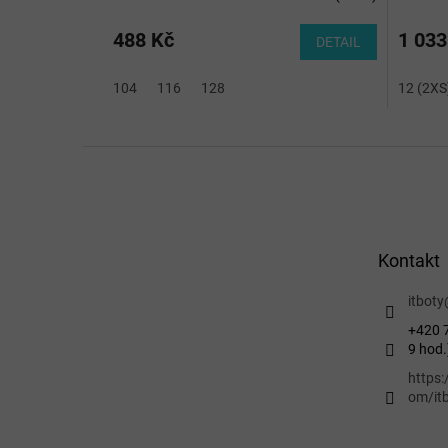
488 Kč
1 033
DETAIL
104
116
128
12 (2XS
Z
á
p
a
t
Kontakt
í
itboty
+420 7
9 hod.
https
om/itb