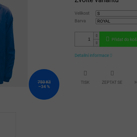
cena:
Velikost
Barva
Přidat do koš
Detailní informace
750 Kč
TISK
ZEPTAT SE
H
–34 %