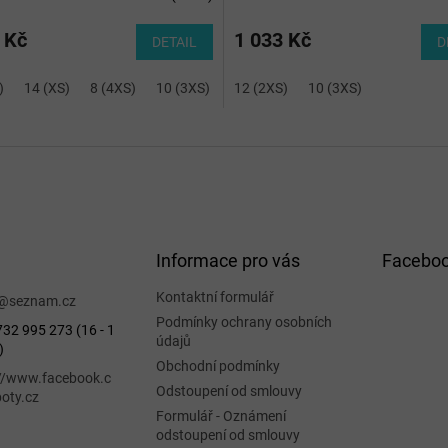
 Kč
1 033 Kč
DETAIL
D
)
14 (XS)
8 (4XS)
10 (3XS)
12 (2XS)
10 (3XS)
Informace pro vás
Facebo
Kontaktní formulář
@
seznam.cz
Podmínky ochrany osobních
32 995 273 (16 - 1
údajů
)
Obchodní podmínky
://www.facebook.c
Odstoupení od smlouvy
oty.cz
Formulář - Oznámení
odstoupení od smlouvy