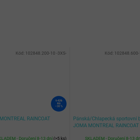
Kód:
102848.200-10 -3XS-
Kód:
102848.600-
1 476
Kč
–30 %
MONTREAL RAINCOAT
Pánská/Chlapecká sportovní 
JOMA MONTREAL RAINCOAT
KLADEM - Doručení 8-13 dní
(
>5 ks
)
SKLADEM - Doručení 8-13 d