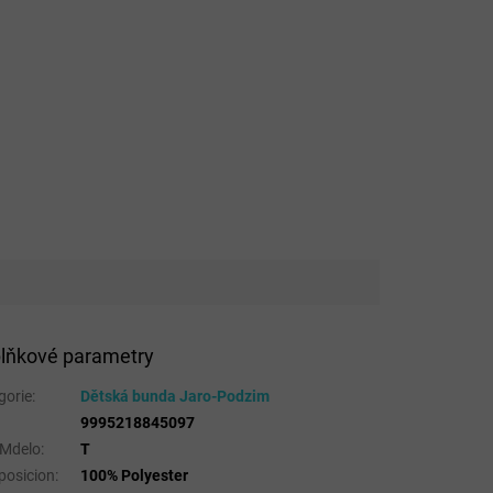
lňkové parametry
gorie
:
Dětská bunda Jaro-Podzim
9995218845097
 Mdelo
:
T
osicion
:
100% Polyester