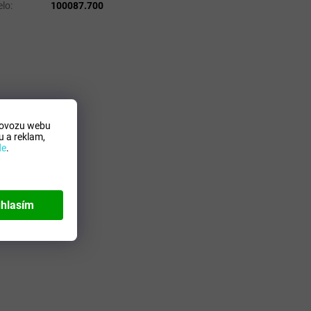
lo
:
100087.700
rovozu webu
 a reklam,
de
.
hlasím