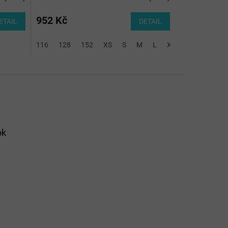
952 Kč
ETAIL
DETAIL
116
128
152
XS
S
M
L
XL
2XL
3XL
ok