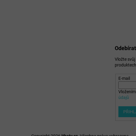
Odebírat
Vložte svů
produktech
E-mail
Vložením 
údajů
PŘIHL
Copyright 2026
itboty.cz
. Všechna práva vyhrazena.