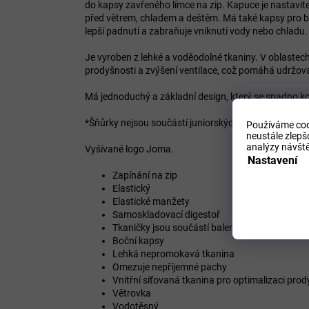
do kapsy zavřeného límce na zip. Kapuce je nastavit
před větrem, chladem a deštěm. Má také kapsy pro b
lepší padnutí a zabraňuje vniknutí vody nebo chladu.
Je vyroben z lehké a voděodolné tkaniny. V oblastec
prodyšnosti a zvýšení ventilace, což pomáhá udržov
Má jednoduchý a základní design, který se snadno k
*Šňůrky nejsou součástí juniorských velikostí.
Používáme coo
neustále zlepš
analýzy návště
Vyšívané logo Joma.
Nastavení
Zapínání na zip
Elastický
Elastické manžety
Samoskladovací digestoř
Tkaničky jsou součástí balení pouze pro veliko
Boční kapsy
Lehká nepromokavá tkanina
Omezuje nepříjemné pachy
Vnitřní síťovaná tkanina pro optimalizaci prod
Větrovka
Vodotěsný