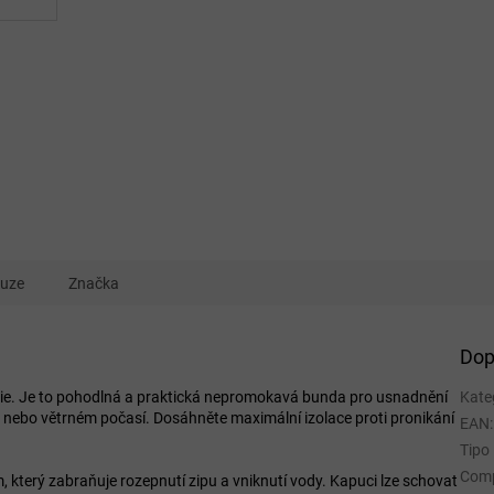
kuze
Značka
Dop
rie. Je to pohodlná a praktická nepromokavá bunda pro usnadnění
Kate
m nebo větrném počasí. Dosáhněte maximální izolace proti pronikání
EAN
:
Tipo
Comp
 který zabraňuje rozepnutí zipu a vniknutí vody. Kapuci lze schovat