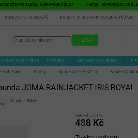
E ODEČTE PO ZADÁNÍ SLEVOVÉHO KÓDU⚡ ------- ⚡AKCE - DOPRAVA OD 49 Kč do v
KONTAKTNÍ FORMULÁŘ
PODMÍNKY OCHRANY OSOBNÍCH ÚDAJŮ
HLEDAT
ATOHY, TAŠKY, ŠKOLNÍ POTŘEBY
OUTDOOR, CAMPING
SP
ké oblečení
Bundy
Bunda Jaro/Podzim
Pánská/Chlap
í bunda JOMA RAINJACKET IRIS ROYAL
Značka:
JOMA
ní
750 Kč
–34 %
488 Kč
Měrná
Zvolte variantu