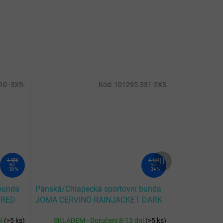
10 -3XS-
Kód:
101295.331-2XS
Další
1 476
1 464
produkt
Kč
Kč
–30 %
–34 %
bunda
Pánská/Chlapecká sportovní bunda
 RED
JOMA CERVINO RAINJACKET DARK
NAVY
ní
(
>5 ks
)
SKLADEM - Doručení 8-13 dní
(
>5 ks
)