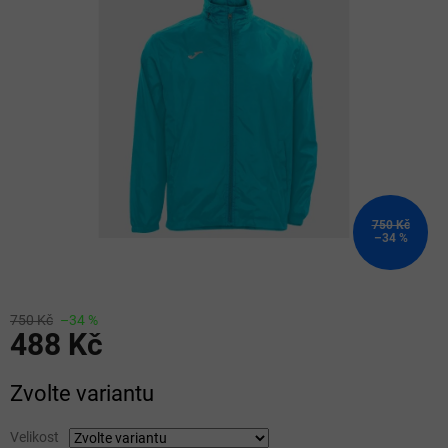
z
5
hvězdiček.
750 Kč
–34 %
750 Kč
–34 %
488 Kč
Měrná
Zvolte variantu
cena:
Velikost