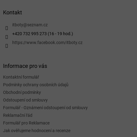
p
a
Kontakt
t
í
itboty
@
seznam.cz
+420 732 995 273 (16 - 19 hod.)
https://www.facebook.com/itboty.cz
Informace pro vás
Kontaktní formulář
Podmínky ochrany osobních údajů
Obchodní podmínky
Odstoupení od smlouvy
Formulář - Oznámení odstoupení od smlouvy
Reklamační řád
Formulář pro Reklamace
Jak ověřujeme hodnocení a recenze