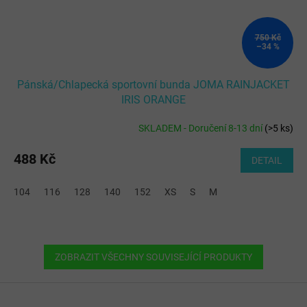
750 Kč
–34 %
Pánská/Chlapecká sportovní bunda JOMA RAINJACKET
IRIS ORANGE
SKLADEM - Doručení 8-13 dní
(
>5 ks
)
488 Kč
DETAIL
104
116
128
140
152
XS
S
M
ZOBRAZIT VŠECHNY SOUVISEJÍCÍ PRODUKTY
Z
á