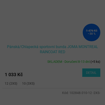
1 476 Kč
–30 %
Pánská/Chlapecká sportovní bunda JOMA MONTREAL
RAINCOAT RED
SKLADEM - Doručení 8-13 dní
(
>5 ks
)
DETAIL
1 033 Kč
12 (2XS)
10 (3XS)
Kód:
102848.010-12 -2XS-