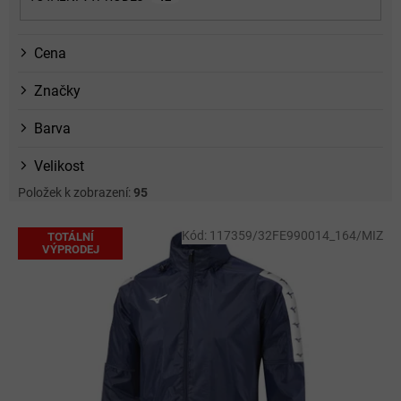
Cena
Značky
Barva
Velikost
Položek k zobrazení:
95
V
Kód:
117359/32FE990014_164/MIZ
TOTÁLNÍ
ý
VÝPRODEJ
p
i
s
p
r
o
d