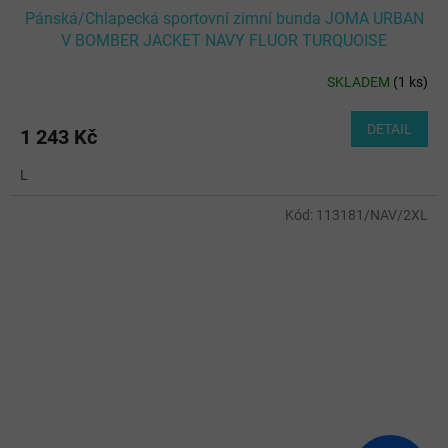
Pánská/Chlapecká sportovní zimní bunda JOMA URBAN
V BOMBER JACKET NAVY FLUOR TURQUOISE
SKLADEM
(
1 ks
)
DETAIL
1 243 Kč
L
Kód:
113181/NAV/2XL