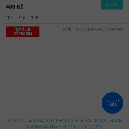
DETAIL
488 Kč
104
116
128
Kód:
111123/103798.342-M/NAV
TOTÁLNÍ
VÝPRODEJ
2 287 Kč
–35 %
Pánská/Chlapecká sportovní zimní bunda JOMA URBAN
V ANORAK NAVY FLUOR TURQUOISE