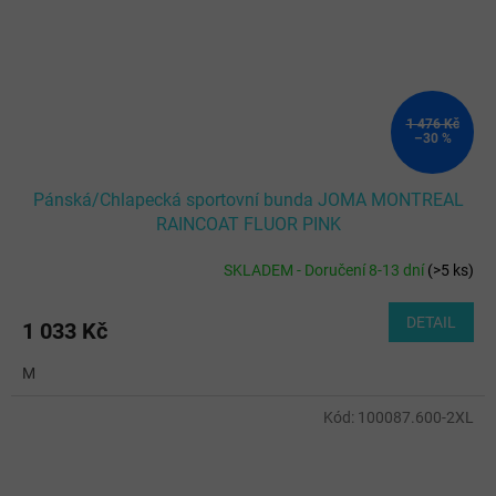
1 476 Kč
–30 %
Pánská/Chlapecká sportovní bunda JOMA MONTREAL
RAINCOAT FLUOR PINK
SKLADEM - Doručení 8-13 dní
(
>5 ks
)
DETAIL
1 033 Kč
M
Kód:
100087.600-2XL