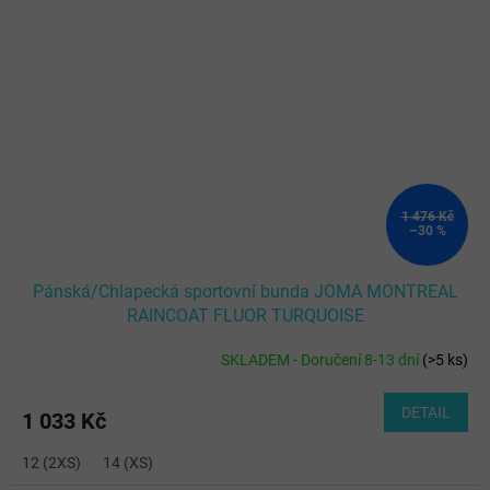
1 476 Kč
–30 %
Pánská/Chlapecká sportovní bunda JOMA MONTREAL
RAINCOAT FLUOR TURQUOISE
SKLADEM - Doručení 8-13 dní
(
>5 ks
)
DETAIL
1 033 Kč
12 (2XS)
14 (XS)