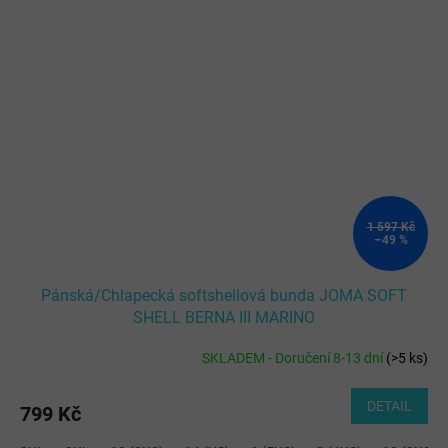
1 597 Kč
–49 %
Pánská/Chlapecká softshellová bunda JOMA SOFT
SHELL BERNA III MARINO
SKLADEM - Doručení 8-13 dní
(
>5 ks
)
DETAIL
799 Kč