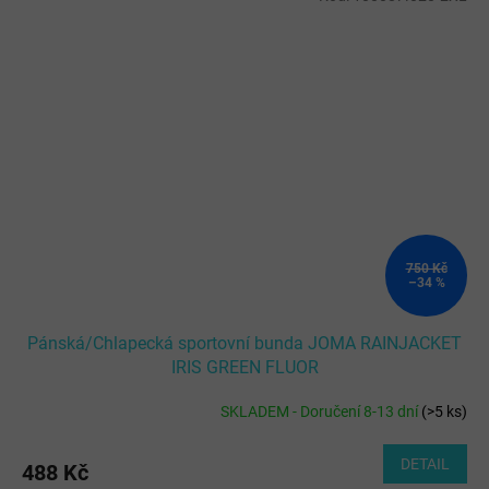
750 Kč
–34 %
Pánská/Chlapecká sportovní bunda JOMA RAINJACKET
IRIS GREEN FLUOR
SKLADEM - Doručení 8-13 dní
(
>5 ks
)
DETAIL
488 Kč