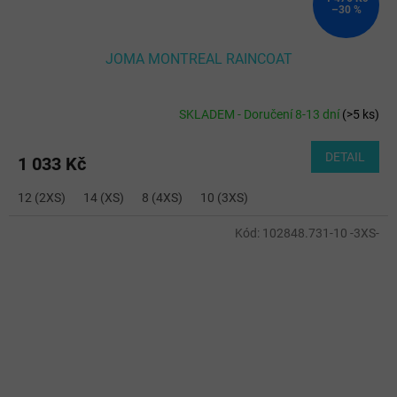
–30 %
JOMA MONTREAL RAINCOAT
SKLADEM - Doručení 8-13 dní
(
>5 ks
)
DETAIL
1 033 Kč
12 (2XS)
14 (XS)
8 (4XS)
10 (3XS)
Kód:
102848.731-10 -3XS-