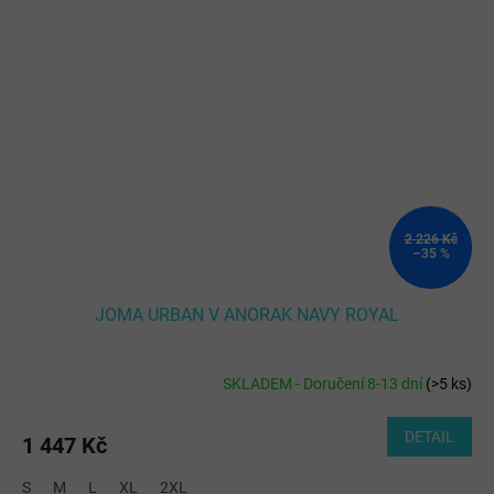
2 226 Kč
–35 %
JOMA URBAN V ANORAK NAVY ROYAL
SKLADEM - Doručení 8-13 dní
(
>5 ks
)
DETAIL
1 447 Kč
S
M
L
XL
2XL