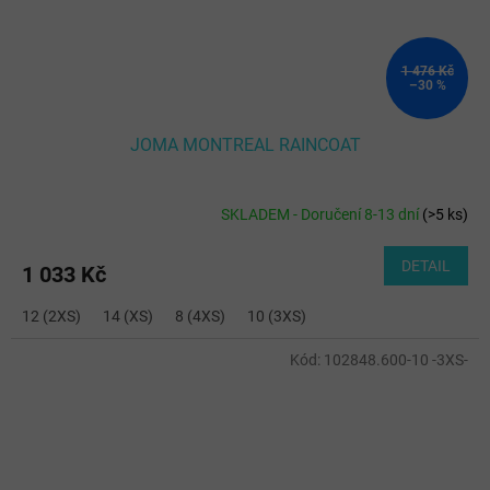
1 476 Kč
–30 %
JOMA MONTREAL RAINCOAT
SKLADEM - Doručení 8-13 dní
(
>5 ks
)
DETAIL
1 033 Kč
12 (2XS)
14 (XS)
8 (4XS)
10 (3XS)
Kód:
102848.600-10 -3XS-