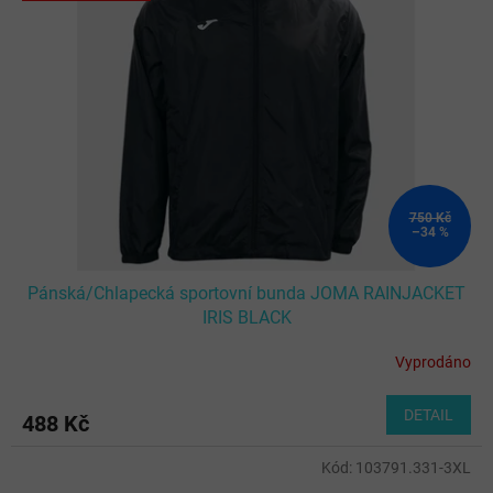
750 Kč
–34 %
Pánská/Chlapecká sportovní bunda JOMA RAINJACKET
IRIS BLACK
Vyprodáno
DETAIL
488 Kč
Kód:
103791.331-3XL