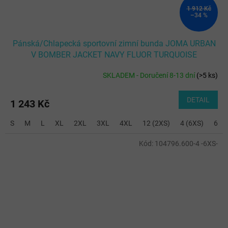
1 912 Kč
–34 %
Pánská/Chlapecká sportovní zimní bunda JOMA URBAN
V BOMBER JACKET NAVY FLUOR TURQUOISE
SKLADEM - Doručení 8-13 dní
(
>5 ks
)
DETAIL
1 243 Kč
S
M
L
XL
2XL
3XL
4XL
12 (2XS)
4 (6XS)
6 (5
Kód:
104796.600-4 -6XS-