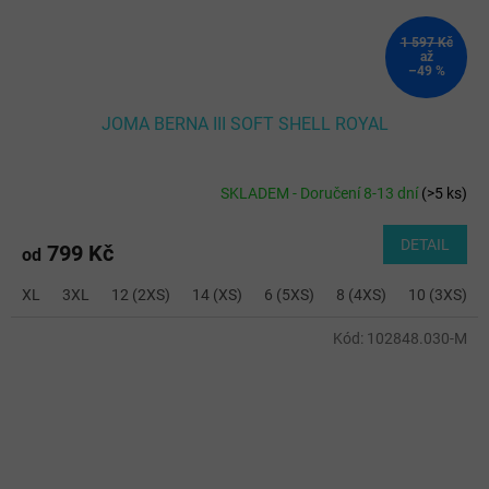
1 597 Kč
až
–49 %
JOMA BERNA III SOFT SHELL ROYAL
SKLADEM - Doručení 8-13 dní
(
>5 ks
)
DETAIL
799 Kč
od
XL
3XL
12 (2XS)
14 (XS)
6 (5XS)
8 (4XS)
10 (3XS)
Kód:
102848.030-M