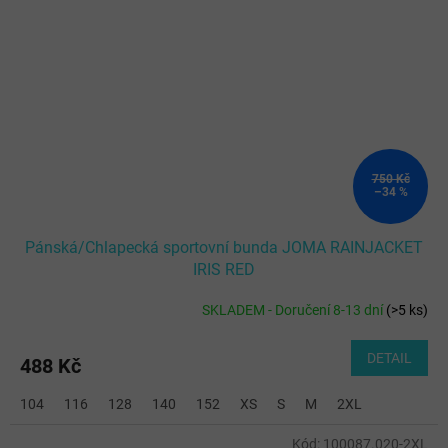
750 Kč
–34 %
Pánská/Chlapecká sportovní bunda JOMA RAINJACKET
IRIS RED
SKLADEM - Doručení 8-13 dní
(
>5 ks
)
DETAIL
488 Kč
104
116
128
140
152
XS
S
M
2XL
Kód:
100087.020-2XL