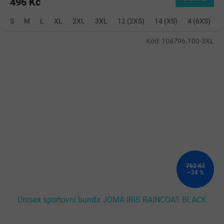
496 Kč
S
M
L
XL
2XL
3XL
12 (2XS)
14 (XS)
4 (6XS)
6
Kód:
104796.100-3XL
762 Kč
–34 %
Unisex sportovní bunda JOMA IRIS RAINCOAT BLACK