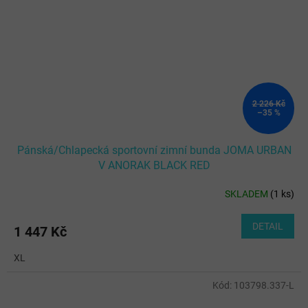
2 226 Kč
–35 %
Pánská/Chlapecká sportovní zimní bunda JOMA URBAN
V ANORAK BLACK RED
SKLADEM
(
1 ks
)
DETAIL
1 447 Kč
XL
Kód:
103798.337-L