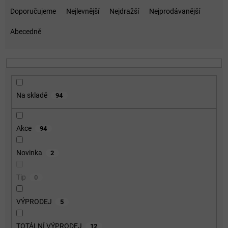
a
Doporučujeme
Nejlevnější
Nejdražší
Nejprodávanější
z
e
Abecedně
n
í
p
r
o
Na skladě
94
d
u
k
Akce
94
t
ů
Novinka
2
Tip
0
VÝPRODEJ
5
TOTÁLNÍ VÝPRODEJ
12