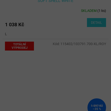
SOFT SHELL WHITE
SKLADEM
(
1 ks
)
DETAIL
1 038 Kč
L
Kód:
115402/103791.700-XL/ROY
TOTÁLNÍ
VÝPRODEJ
1 597 Kč
–35 %