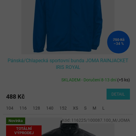
750 Kč
–34 %
Pánská/Chlapecká sportovní bunda JOMA RAINJACKET
IRIS ROYAL
SKLADEM - Doručení 8-13 dní
(
>5 ks
)
DETAIL
488 Kč
104
116
128
140
152
XS
S
M
L
Kód:
116225/100087.100_M/JOMA
Novinka
TOTÁLNÍ
VÝPRODEJ