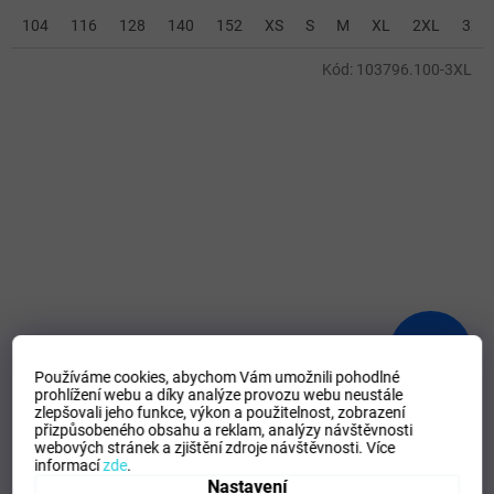
104
116
128
140
152
XS
S
M
XL
2XL
3XL
Kód:
103796.100-3XL
1 912 Kč
–34 %
Používáme cookies, abychom Vám umožnili pohodlné
prohlížení webu a díky analýze provozu webu neustále
zlepšovali jeho funkce, výkon a použitelnost,
zobrazení
Pánská/Chlapecká sportovní zimní bunda JOMA URBAN
přizpůsobeného obsahu a reklam, analýzy návštěvnosti
V BOMBER JACKET BLACK
webových stránek a zjištění zdroje návštěvnosti.
Více
informací
zde
.
Nastavení
SKLADEM - Doručení 8-13 dní
(
>5 ks
)