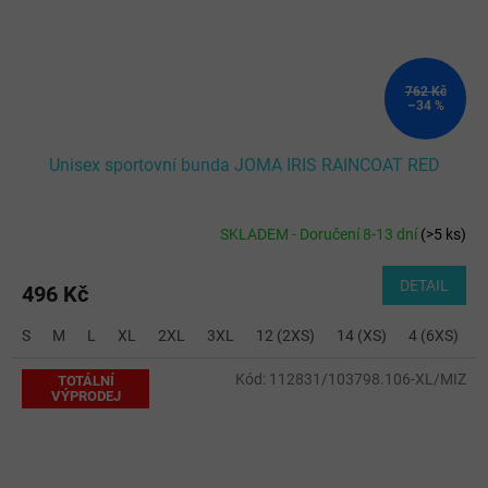
762 Kč
–34 %
Unisex sportovní bunda JOMA IRIS RAINCOAT RED
SKLADEM - Doručení 8-13 dní
(
>5 ks
)
DETAIL
496 Kč
S
M
L
XL
2XL
3XL
12 (2XS)
14 (XS)
4 (6XS)
6
Kód:
112831/103798.106-XL/MIZ
TOTÁLNÍ
VÝPRODEJ