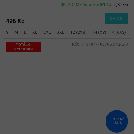
SKLADEM - Doručení 8-13 dní
(
>5 ks
)
DETAIL
496 Kč
S
M
L
XL
2XL
3XL
12 (2XS)
14 (XS)
4 (6XS)
6
Kód:
113184/103796.342-L/J
TOTÁLNÍ
VÝPRODEJ
1 912 Kč
–34 %