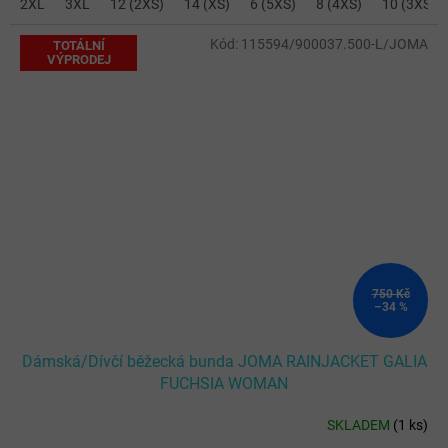
2XL
3XL
12 (2XS)
14 (XS)
6 (5XS)
8 (4XS)
10 (3XS)
Kód:
115594/900037.500-L/JOMA
TOTÁLNÍ
VÝPRODEJ
750 Kč
–34 %
Dámská/Dívčí běžecká bunda JOMA RAINJACKET GALIA
FUCHSIA WOMAN
SKLADEM
(
1 ks
)