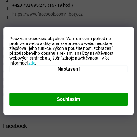
+420 732 995 273 (16 - 19 hod.)
https://www.facebook.com/itboty.cz
Informace pro vás
Používáme cookies, abychom Vám umožnili pohodlné
prohlížení webu a díky analýze provozu webu neustále
zlepšovali jeho funkce, výkon a použitelnost,
zobrazení
Kontaktní formulář
přizpůsobeného obsahu a reklam, analýzy návštěvnosti
Podmínky ochrany osobních údajů
webových stránek a zjištění zdroje návštěvnosti.
Více
informací
zde
.
Obchodní podmínky
Nastavení
Odstoupení od smlouvy
Formulář - Oznámení odstoupení od smlouvy
Reklamační řád
Formulář pro Reklamace
Souhlasím
Jak ověřujeme hodnocení a recenze
Facebook