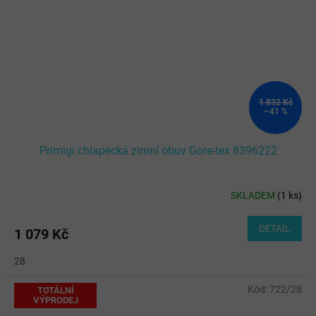
1 832 Kč
–41 %
Primigi chlapecká zimní obuv Gore-tex 8396222
SKLADEM
(
1 ks
)
DETAIL
1 079 Kč
28
Kód:
722/28
TOTÁLNÍ
VÝPRODEJ