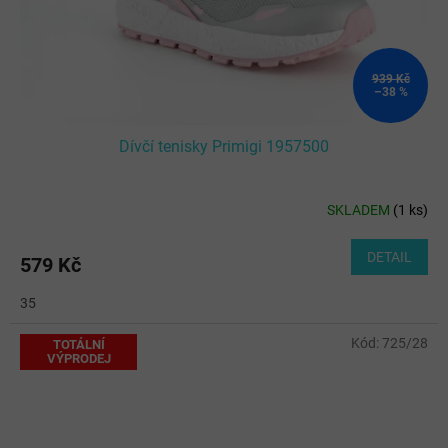
939 Kč
–38 %
Dívčí tenisky Primigi 1957500
SKLADEM
(
1 ks
)
DETAIL
579 Kč
35
Kód:
725/28
TOTÁLNÍ
VÝPRODEJ