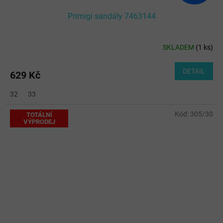
Primigi sandály 7463144
SKLADEM
(
1 ks
)
Průměrné
hodnocení
produktu
DETAIL
629 Kč
je
5,0
32
33
z
5
Kód:
305/30
hvězdiček.
TOTÁLNÍ
VÝPRODEJ