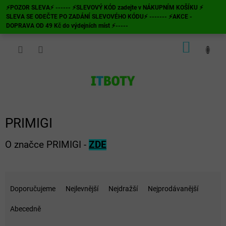
Přejít
⚡POZOR SLEVA⚡ ------ ⚡SLEVOVÝ KÓD zadejte v NÁKUPNÍM KOŠÍKU ⚡
na
SLEVA SE ODEČTE PO ZADÁNÍ SLEVOVÉHO KÓDU⚡ ------- ⚡AKCE -
obsah
DOPRAVA OD 49 Kč do výdejních míst ⚡-----
NÁKUP
KOŠÍK
PRIMIGI
O značce PRIMIGI -
ZDE
Ř
a
Doporučujeme
Nejlevnější
Nejdražší
Nejprodávanější
z
e
Abecedně
n