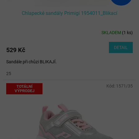
Chlapecké sandály Primigi 1954011_Blikací
SKLADEM
(
1 ks
)
DETAIL
529 Kč
Sandále při chůzi BLIKAJÍ.
25
Kód:
1571/35
TOTÁLNÍ
VÝPRODEJ