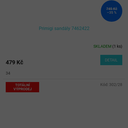
745 Kč
–35 %
Primigi sandály 7462422
SKLADEM
(
1 ks
)
DETAIL
479 Kč
34
Kód:
302/28
TOTÁLNÍ
VÝPRODEJ