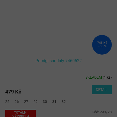
745 Kč
–35 %
Primigi sandály 7460522
SKLADEM
(
1 ks
)
DETAIL
479 Kč
25
26
27
29
30
31
32
Kód:
293/28
TOTÁLNÍ
VÝPRODEJ