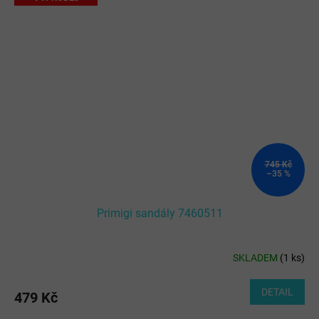
745 Kč
–35 %
Primigi sandály 7460511
SKLADEM
(
1 ks
)
DETAIL
479 Kč