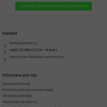
ZOBRAZIT VŠECHNY SOUVISEJÍCÍ PRODUKTY
Z
á
p
a
Kontakt
t
í
itboty
@
seznam.cz
+420 732 995 273 (16 - 19 hod.)
https://www.facebook.com/itboty.cz
Informace pro vás
Kontaktní formulář
Podmínky ochrany osobních údajů
Obchodní podmínky
Odstoupení od smlouvy