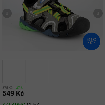
875 Kč
–37 %
875 Kč
–37 %
549 Kč
Měrná
SKLADEM
(
1 ks
)