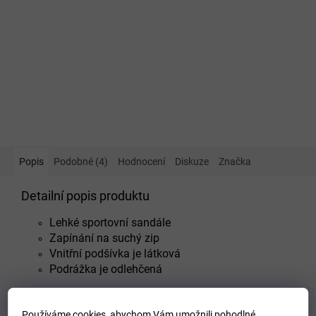
Popis
Podobné (4)
Hodnocení
Diskuze
Značka
Detailní popis produktu
Lehké sportovní sandále
Zapínání na suchý zip
Vnitřní podšívka je látková
Podrážka je o
dlehčená
Používáme cookies, abychom Vám umožnili pohodlné