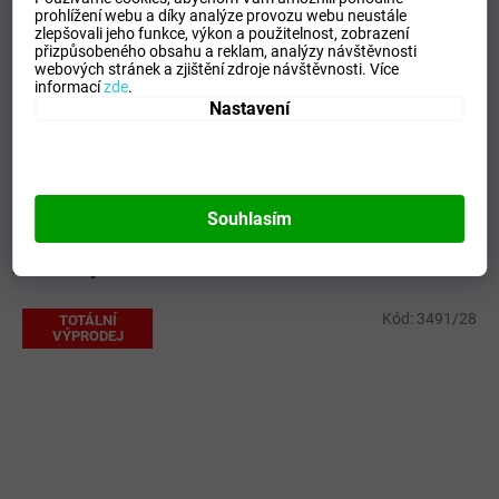
Doplňkové parametry
prohlížení webu a díky analýze provozu webu neustále
zlepšovali jeho funkce, výkon a použitelnost,
zobrazení
Kategorie
:
Obuv
přizpůsobeného obsahu a reklam, analýzy návštěvnosti
webových stránek a zjištění zdroje návštěvnosti.
Více
Záruka
:
2 roky
informací
zde
.
Barva
:
Šedá
Nastavení
Materiál
:
Syntetická kůže/Látka
Pohlaví
:
Chlapecké
Výrobce
:
Primigi
Souhlasím
Mohlo by se vám líbit
Kód:
3491/28
TOTÁLNÍ
VÝPRODEJ