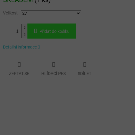
cena:
Velikost
Přidat do košíku
Detailní informace
ZEPTAT SE
HLÍDACÍ PES
SDÍLET