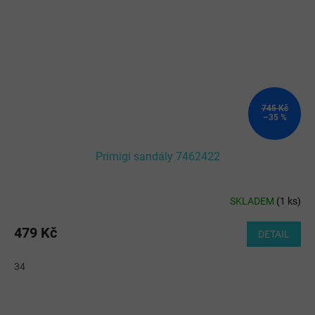
745 Kč
–35 %
Primigi sandály 7462422
SKLADEM
(
1 ks
)
479 Kč
DETAIL
34