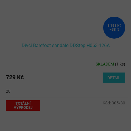
1 191 Kč
–38 %
Dívčí Barefoot sandále DDStep H063-126A
SKLADEM
(
1 ks
)
729 Kč
DETAIL
28
Kód:
305/30
TOTÁLNÍ
VÝPRODEJ