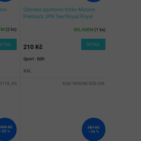
uno
Dámské sportovní tričko Mizuno
Premium JPN Tee/Royal/Royal
EM
(
2 ks
)
SKLADEM
(
1 ks
)
ETAIL
DETAIL
210 Kč
Sport - Běh
XXL
0118_XS
Kód:
900248.020-2XL
 090 Kč
387 Kč
–50 %
–34 %