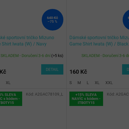
640 Kč
–75 %
é sportovní tričko Mizuno
Dámské sportovní tričko Miz
Shirt Iwata (W) / Navy
Game Shirt Iwata (W) / Black
SKLADEM - Doručení 3-6 dní
(
>5 ks
)
SKLADEM - Doručení 3-6 d
DETAIL
D
 Kč
160 Kč
XL
S
M
L
XL
XXL
Kód:
A2GAC78109_L
Kód:
A2GAC
5% SLEVA
+15% SLEVA
C s kódem -
NAVÍC s kódem -
TBOTY15
ITBOTY15