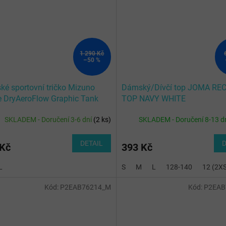
1 290 Kč
–50 %
é sportovní tričko Mizuno
Dámský/Dívčí top JOMA REC
e DryAeroFlow Graphic Tank
TOP NAVY WHITE
 Taniori
SKLADEM - Doručení 3-6 dní
(
2 ks
)
SKLADEM - Doručení 8-13 d
DETAIL
D
 Kč
393 Kč
L
S
M
L
128-140
12 (2X
Kód:
P2EAB76214_M
Kód:
P2EAB