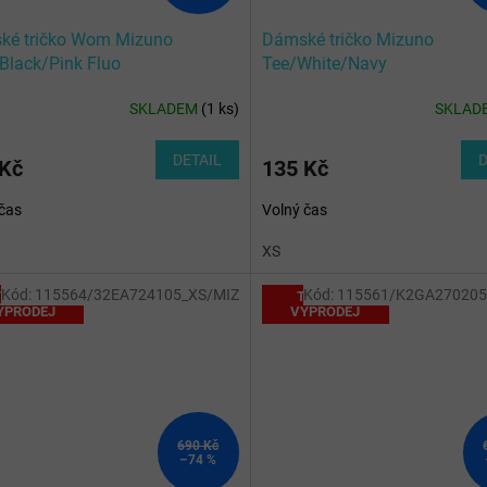
ké tričko Wom Mizuno
Dámské tričko Mizuno
Black/Pink Fluo
Tee/White/Navy
SKLADEM
(
1 ks
)
SKLAD
DETAIL
D
 Kč
135 Kč
čas
Volný čas
XS
Kód:
115564/32EA724105_XS/MIZ
Kód:
115561/K2GA270205
OTÁLNÍ
TOTÁLNÍ
ÝPRODEJ
VÝPRODEJ
690 Kč
–74 %