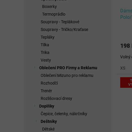
Boxerky
Dáms
Termoprádlo
Polo/
Soupravy - Teplákové
Soupravy - Tričko/Kraťase
Tepláky
198
Tílka
Trika
Volný 
Vesty
Oblečení PRO Firmy a Reklamu
XS
Oblečení Mizuno pro reklamu
T
Rozhodčí
V
Trenér
Rozlišovací dresy
Doplňky
Čepice, čelenky, nákrčníky
Deštníky
Dětské