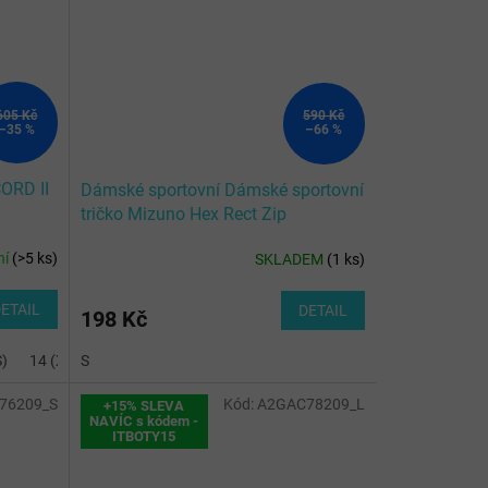
605 Kč
590 Kč
–35 %
–66 %
ORD II
Dámské sportovní Dámské sportovní
tričko Mizuno Hex Rect Zip
Polo/Royal/White
ní
(
>5 ks
)
SKLADEM
(
1 ks
)
ETAIL
DETAIL
198 Kč
S)
14 (XS)
S
76209_S
Kód:
A2GAC78209_L
+15% SLEVA
NAVÍC s kódem -
ITBOTY15