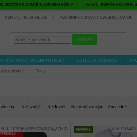
E ODEČTE PO ZADÁNÍ SLEVOVÉHO KÓDU⚡ ------- ⚡AKCE - DOPRAVA OD 49 Kč do v
KONTAKTNÍ FORMULÁŘ
PODMÍNKY OCHRANY OSOBNÍCH ÚDAJŮ
HLEDAT
ATOHY, TAŠKY, ŠKOLNÍ POTŘEBY
OUTDOOR, CAMPING
SP
ské oblečení
Trika
učujeme
Nejlevnější
Nejdražší
Nejprodávanější
Abecedně
Kód:
117506/32EA7240C24_S/MIZ
Kód:
901400
OTÁLNÍ
Novinka
ÝPRODEJ