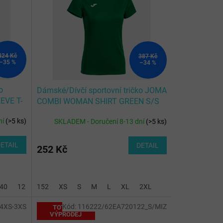
424 Kč
387 Kč
–35 %
–34 %
o
Dámské/Dívčí sportovní tričko JOMA
EVE T-
COMBI WOMAN SHIRT GREEN S/S
ní
(
>5 ks
)
SKLADEM - Doručení 8-13 dní
(
>5 ks
)
ETAIL
DETAIL
252 Kč
140
12 (2XS)
152
14 (XS)
XS
S
M
L
XL
2XL
-4XS-3XS
Kód:
116222/62EA720122_S/MIZ
TOTÁLNÍ
VÝPRODEJ