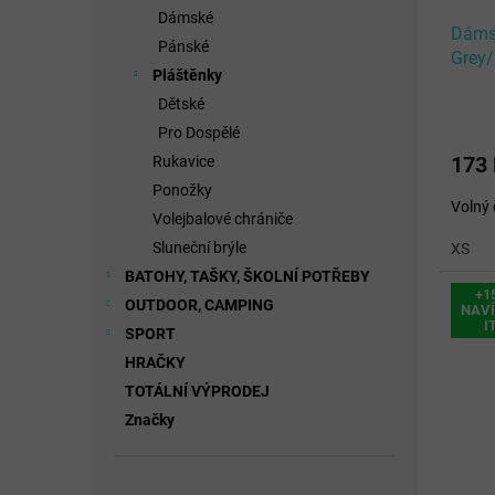
Dámské
Dámsk
Pánské
Grey
Pláštěnky
Dětské
Pro Dospělé
173
Rukavice
Ponožky
Volný 
Volejbalové chrániče
Sluneční brýle
XS
BATOHY, TAŠKY, ŠKOLNÍ POTŘEBY
+1
OUTDOOR, CAMPING
NAVÍ
I
SPORT
HRAČKY
TOTÁLNÍ VÝPRODEJ
Značky