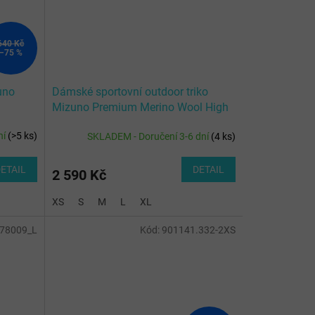
640 Kč
–75 %
uno
Dámské sportovní outdoor triko
Mizuno Premium Merino Wool High
Neck / Black
ní
(
>5 ks
)
SKLADEM - Doručení 3-6 dní
(
4 ks
)
ETAIL
DETAIL
2 590 Kč
XS
S
M
L
XL
78009_L
Kód:
901141.332-2XS