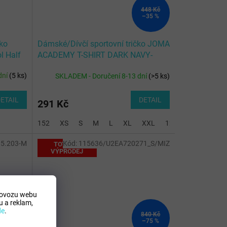
448 Kč
–35 %
iko
Dámské/Dívčí sportovní tričko JOMA
l Half
ACADEMY T-SHIRT DARK NAVY-
WHITE S/S
dní
(
5 ks
)
SKLADEM - Doručení 8-13 dní
(
>5 ks
)
ETAIL
DETAIL
291 Kč
152
XS
S
M
L
XL
XXL
128-140
5.203-M
Kód:
115636/U2EA720271_S/MIZ
TOTÁLNÍ
VÝPRODEJ
rovozu webu
 a reklam,
de
.
399 Kč
840 Kč
–34 %
–75 %