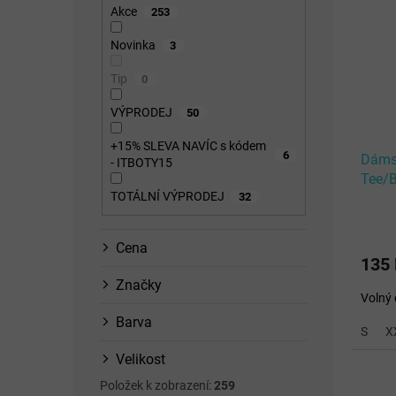
p
n
p
Akce
253
i
n
r
s
í
o
Novinka
3
p
p
d
Tip
0
r
a
u
o
n
k
VÝPRODEJ
50
d
e
t
u
l
ů
+15% SLEVA NAVÍC s kódem
6
Dámsk
k
- ITBOTY15
Tee/B
t
TOTÁLNÍ VÝPRODEJ
32
ů
Cena
135
Značky
Volný 
Barva
S
X
Velikost
Položek k zobrazení:
259