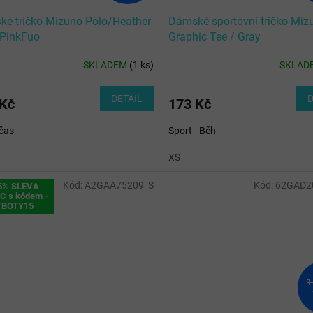
é tričko Mizuno Polo/Heather
Dámské sportovní tričko Miz
/PinkFuo
Graphic Tee / Gray
SKLADEM
(
1 ks
)
SKLAD
DETAIL
D
 Kč
173 Kč
čas
Sport - Běh
XS
Kód:
A2GAA75209_S
Kód:
62GAD2
5% SLEVA
C s kódem -
TBOTY15
1