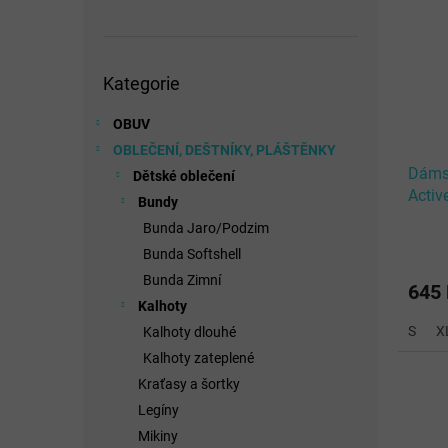
Přeskočit
Kategorie
kategorie
OBUV
OBLEČENÍ, DEŠTNÍKY, PLÁŠTĚNKY
Dámsk
Dětské oblečení
Activ
Bundy
Top /
Bunda Jaro/Podzim
Bunda Softshell
Bunda Zimní
645
Kalhoty
S
X
Kalhoty dlouhé
Kalhoty zateplené
Kraťasy a šortky
Legíny
Mikiny