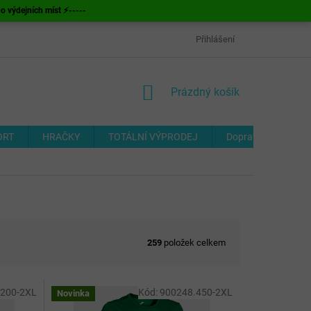
ýdejních míst ⚡-----
OBCHODNÍ PODMÍNKY
ODSTOUPENÍ OD SMLOUVY
Přihlášení
FORMUL
NÁKUPNÍ
Prázdný košík
KOŠÍK
ORT
HRAČKY
TOTÁLNÍ VÝPRODEJ
Doprava a platba
259
položek celkem
.200-2XL
Kód:
900248.450-2XL
Novinka