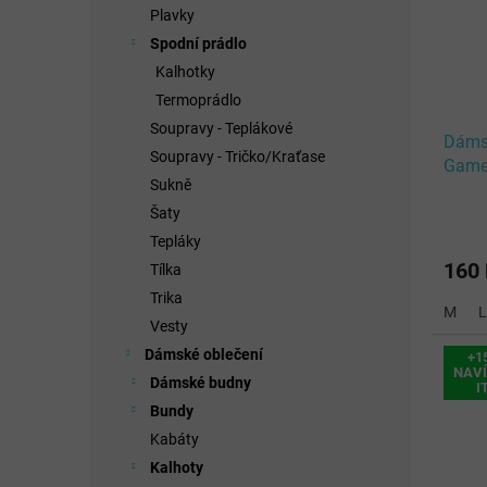
Plavky
Spodní prádlo
Kalhotky
Termoprádlo
Soupravy - Teplákové
Dámsk
Soupravy - Tričko/Kraťase
Game 
Sukně
Šaty
Tepláky
160
Tílka
Trika
M
L
Vesty
Dámské oblečení
+1
NAVÍ
Dámské budny
I
Bundy
Kabáty
Kalhoty