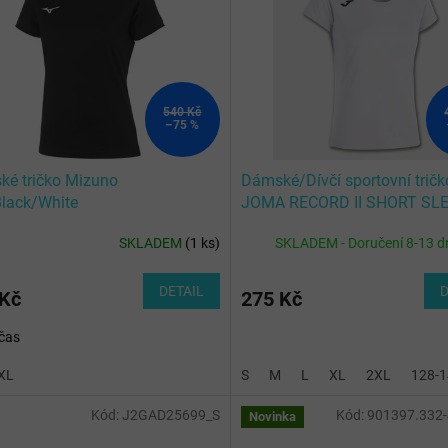
540 Kč
–75 %
é tričko Mizuno
Dámské/Dívčí sportovní tričk
lack/White
JOMA RECORD II SHORT SLE
SHIRT WHITE
SKLADEM
(
1 ks
)
SKLADEM - Doručení 8-13 d
DETAIL
D
 Kč
275 Kč
čas
XL
S
M
L
XL
2XL
128-
Kód:
J2GAD25699_S
Kód:
901397.332
Novinka