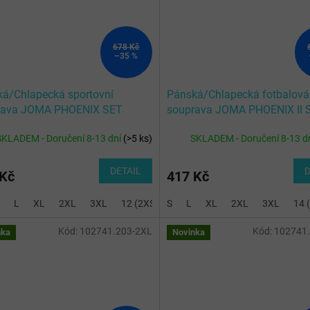
678 Kč
–35 %
á/Chlapecká sportovní
Pánská/Chlapecká fotbalová
rava JOMA PHOENIX SET
souprava JOMA PHOENIX II 
OW-ROYAL BLUE
ROYAL NAVY
SKLADEM - Doručení 8-13 dní
(
>5 ks
)
SKLADEM - Doručení 8-13 d
DETAIL
D
 Kč
417 Kč
L
XL
2XL
3XL
12 (2XS)
S
14 (XS)
L
XL
2 (8XS)
2XL
3XL
3 (7XS)
14 
Kód:
102741.203-2XL
Kód:
102741
nka
Novinka