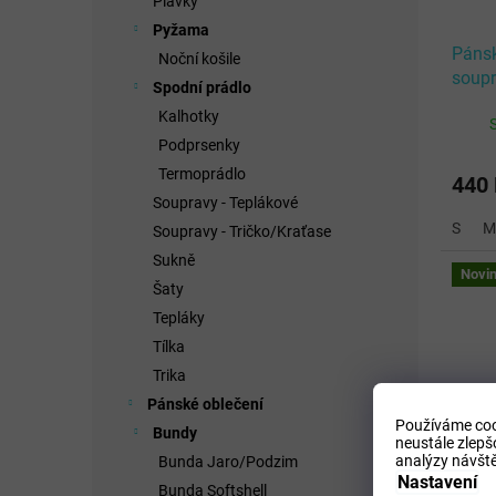
Plavky
Pyžama
Pánsk
Noční košile
soup
Spodní prádlo
FLUO
Kalhotky
Podprsenky
Termoprádlo
440
Soupravy - Teplákové
S
M
Soupravy - Tričko/Kraťase
Sukně
Novi
Šaty
Tepláky
Tílka
Trika
Pánské oblečení
Používáme coo
Bundy
neustále zlepš
analýzy návště
Bunda Jaro/Podzim
Nastavení
Bunda Softshell