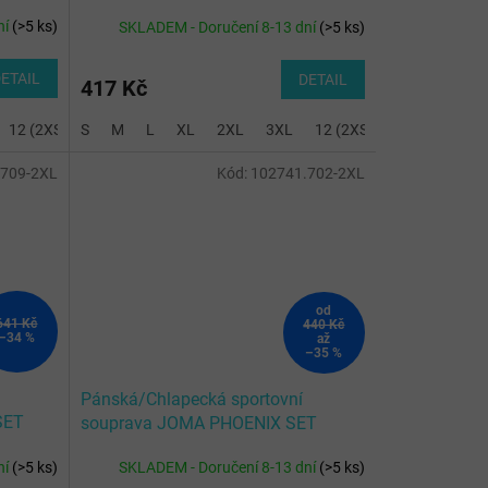
WHITE ROYAL
ní
(
>5 ks
)
SKLADEM - Doručení 8-13 dní
(
>5 ks
)
ETAIL
DETAIL
417 Kč
6 (5XS)
12 (2XS)
8 (4XS)
S
14 (XS)
M
10 (3XS)
L
2 (8XS)
XL
2XL
3 (7XS)
3XL
4 (6XS)
12 (2XS)
6 (5XS)
14 (XS)
8 (4X
2 
.709-2XL
Kód:
102741.702-2XL
od
641 Kč
440 Kč
–34 %
až
–35 %
Pánská/Chlapecká sportovní
SET
souprava JOMA PHOENIX SET
ROYAL WHITE
ní
(
>5 ks
)
SKLADEM - Doručení 8-13 dní
(
>5 ks
)