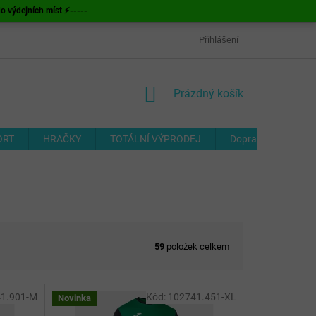
ýdejních míst ⚡-----
OBCHODNÍ PODMÍNKY
ODSTOUPENÍ OD SMLOUVY
Přihlášení
FORMUL
NÁKUPNÍ
Prázdný košík
KOŠÍK
ORT
HRAČKY
TOTÁLNÍ VÝPRODEJ
Doprava a platba
59
položek celkem
1.901-M
Kód:
102741.451-XL
Novinka