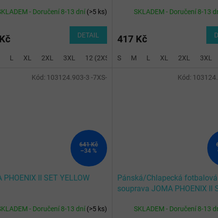
N BLACK
ORANGE BLACK
SKLADEM - Doručení 8-13 dní
(
>5 ks
)
SKLADEM - Doručení 8-13 d
DETAIL
D
 Kč
417 Kč
L
XL
2XL
3XL
12 (2XS)
S
14 (XS)
M
L
3 (7XS)
XL
2XL
4 (6XS)
3XL
Kód:
103124.903-3 -7XS-
Kód:
103124
641 Kč
–34 %
 PHOENIX II SET YELLOW
Pánská/Chlapecká fotbalová
souprava JOMA PHOENIX II 
ROYAL YELLOW
SKLADEM - Doručení 8-13 dní
(
>5 ks
)
SKLADEM - Doručení 8-13 d