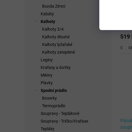
Pánsk
Bunda Zimní
soup
Kabáty
RED
Kalhoty
Kalhoty 3/4
519
Kalhoty dlouhé
Kalhoty lyžařské
S
M
Kalhoty zateplené
Legíny
Kraťasy a šortky
Mikiny
Plavky
Spodní prádlo
Boxerky
Termoprádlo
Soupravy - Teplákové
Pánsk
Soupravy - Tričko/Kraťase
soup
Tepláky