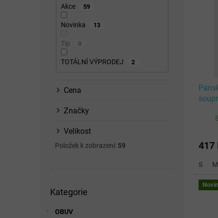
p
n
p
Akce
59
i
n
r
s
í
o
Novinka
13
p
p
d
Tip
0
r
a
u
o
n
k
TOTÁLNÍ VÝPRODEJ
2
d
e
t
u
l
ů
Pánsk
k
Cena
soup
t
BLAC
ů
Značky
Velikost
417
Položek k zobrazení:
59
S
M
Přeskočit
Novi
Kategorie
kategorie
OBUV