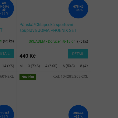
od
440 Kč
678 Kč
až
–35 %
–35 %
Pánská/Chlapecká sportovní
ET
souprava JOMA PHOENIX SET
FLUOR YELLOW NAVY
ní
(
>5 ks
)
SKLADEM - Doručení 8-13 dní
(
>5 ks
)
ETAIL
DETAIL
440 Kč
14 (XS)
M
2 (8XS)
3 (7XS)
3 (7XS)
4 (6XS)
4 (6XS)
6 (5XS)
6 (5XS)
8 (4XS)
8 (4XS)
10 (3X
.601-2XL
Kód:
104285.203-2XL
Novinka
799 Kč
799 Kč
–35 %
–35 %