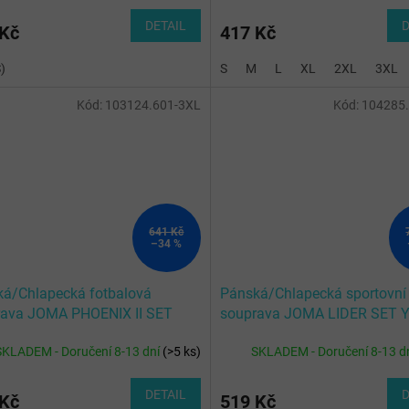
DETAIL
D
 Kč
417 Kč
)
S
M
L
XL
2XL
3XL
Kód:
103124.601-3XL
Kód:
104285
641 Kč
–34 %
á/Chlapecká fotbalová
Pánská/Chlapecká sportovní
rava JOMA PHOENIX II SET
souprava JOMA LIDER SET
BLACK
BLACK
SKLADEM - Doručení 8-13 dní
(
>5 ks
)
SKLADEM - Doručení 8-13 d
DETAIL
D
 Kč
519 Kč