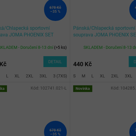
678 Kč
–35 %
á/Chlapecká sportovní
Pánská/Chlapecká sportovní
rava JOMA PHOENIX SET
souprava JOMA PHOENIX S
E NAVY
BLACK WHITE
SKLADEM - Doručení 8-13 dní
(
>5 ks
)
SKLADEM - Doručení 8-13 d
DETAIL
D
 Kč
440 Kč
L
XL
2XL
3XL
3 (7XS)
S
4 (6XS)
M
L
6 (5XS)
XL
2XL
3XL
Kód:
102741.021-L
Kód:
104285
nka
Novinka
678 Kč
–35 %