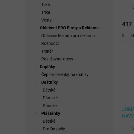
GREE
Tílka
Trika
Vesty
417
Oblečení PRO Firmy a Reklamu
S
M
Oblečení Mizuno pro reklamu
Rozhodčí
Trenér
Rozlišovací dresy
Doplňky
Čepice, čelenky, nákrčníky
Deštníky
Dětské
Dámské
Pánské
JOMA
Pláštěnky
NAVY
Dětské
Pro Dospělé