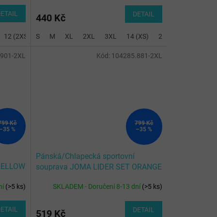
ETAIL
DETAIL
440 Kč
12 (2XS)
S
14 (XS)
M
XL
2 (8XS)
2XL
3 (7XS)
3XL
14 (XS)
4 (6XS)
2 (8XS)
6 (5XS)
3 (7XS)
8 (4X
.901-2XL
Kód:
104285.881-2XL
799 Kč
799 Kč
–35 %
–35 %
Pánská/Chlapecká sportovní
 YELLOW
souprava JOMA LIDER SET ORANGE
BLACK
ní
(
>5 ks
)
SKLADEM - Doručení 8-13 dní
(
>5 ks
)
ETAIL
DETAIL
519 Kč