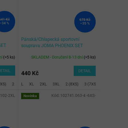
641 Kč
678 Kč
–34 %
–35 %
Pánská/Chlapecká sportovní
SET
souprava JOMA PHOENIX SET
ROYAL NAVY
ní
(
>5 ks
)
SKLADEM - Doručení 8-13 dní
(
>5 ks
)
ETAIL
DETAIL
440 Kč
(XS)
4 (6XS)
2 (8XS)
6 (5XS)
L
XL
3 (7XS)
8 (4XS)
2XL
4 (6XS)
3XL
10 (3XS)
2 (8XS)
3 (7XS)
4 (6XS)
6 (
.102-2XL
Kód:
102741.063-4 -6XS-
Novinka