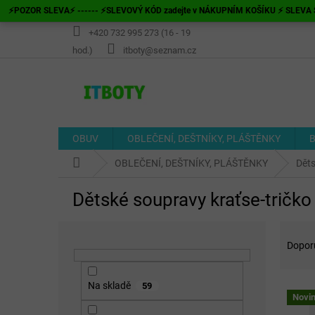
Přejít
⚡POZOR SLEVA⚡ ------ ⚡SLEVOVÝ KÓD zadejte v NÁKUPNÍM KOŠÍKU ⚡ SLEVA S
na
obsah
+420 732 995 273 (16 - 19
hod.)
itboty@seznam.cz
OBUV
OBLEČENÍ, DEŠTNÍKY, PLÁŠTĚNKY
B
Domů
OBLEČENÍ, DEŠTNÍKY, PLÁŠTĚNKY
Děts
Dětské soupravy kraťse-tričko
P
Ř
o
a
Dopor
s
z
t
e
Na skladě
59
V
r
n
Novi
ý
a
í