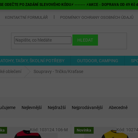
E ODEČTE PO ZADÁNÍ SLEVOVÉHO KÓDU⚡ ------- ⚡AKCE - DOPRAVA OD 49 Kč do v
KONTAKTNÍ FORMULÁŘ
PODMÍNKY OCHRANY OSOBNÍCH ÚDAJŮ
HLEDAT
ATOHY, TAŠKY, ŠKOLNÍ POTŘEBY
OUTDOOR, CAMPING
SP
ké oblečení
Soupravy - Tričko/Kraťase
učujeme
Nejlevnější
Nejdražší
Nejprodávanější
Abecedně
Kód:
103124.106-M
Kód:
10274
nka
Novinka