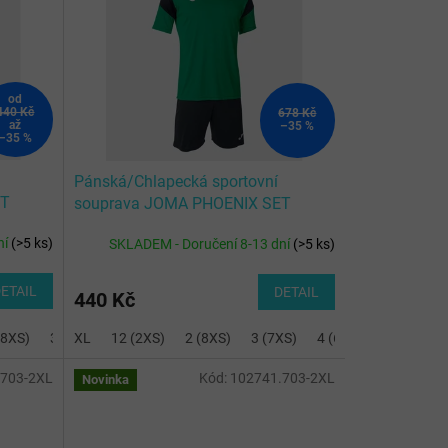
od
440 Kč
678 Kč
až
–35 %
–35 %
Pánská/Chlapecká sportovní
ET
souprava JOMA PHOENIX SET
GREEN BLACK
ní
(
>5 ks
)
SKLADEM - Doručení 8-13 dní
(
>5 ks
)
ETAIL
DETAIL
440 Kč
(8XS)
8 (4XS)
3 (7XS)
10 (3XS)
XL
12 (2XS)
6 (5XS)
8 (4XS)
2 (8XS)
10 (3XS)
3 (7XS)
4 (6XS)
8 (4XS)
.703-2XL
Kód:
102741.703-2XL
Novinka