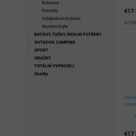
Rukavice
417
Ponožky
Volejbalové chrániče
3 (7XS
Sluneční brýle
BATOHY, TAŠKY, ŠKOLNÍ POTŘEBY
OUTDOOR, CAMPING
SPORT
HRAČKY
TOTÁLNÍ VÝPRODEJ
Značky
Pánsk
soup
RED 
417