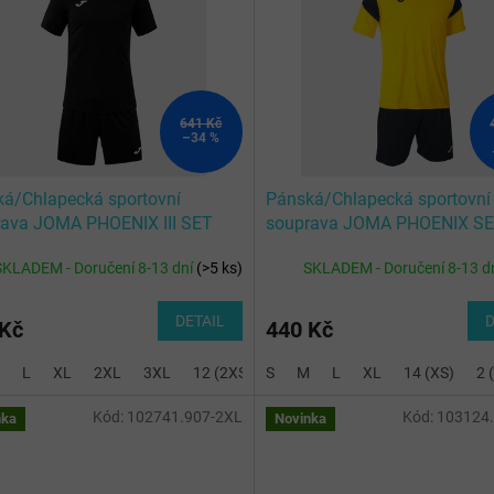
641 Kč
–34 %
á/Chlapecká sportovní
Pánská/Chlapecká sportovní
rava JOMA PHOENIX III SET
souprava JOMA PHOENIX S
K RED
YELLOW BLACK
SKLADEM - Doručení 8-13 dní
(
>5 ks
)
SKLADEM - Doručení 8-13 d
DETAIL
D
 Kč
440 Kč
L
XL
2XL
3XL
12 (2XS)
S
14 (XS)
M
L
4 (6XS)
XL
14 (XS)
6 (5XS)
2 
Kód:
102741.907-2XL
Kód:
103124
nka
Novinka