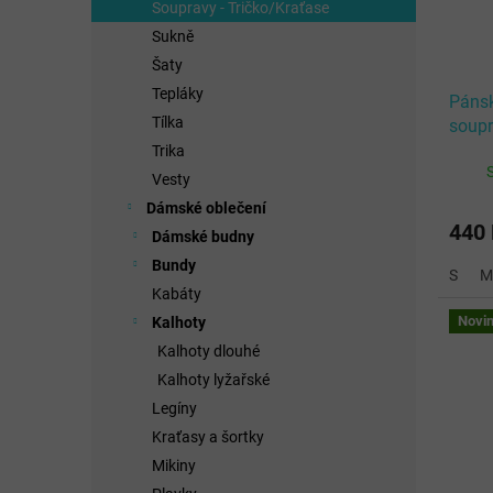
Soupravy - Tričko/Kraťase
Sukně
Šaty
Tepláky
Pánsk
Tílka
soup
WHIT
Trika
Vesty
Dámské oblečení
440
Dámské budny
Bundy
S
M
Kabáty
Novi
Kalhoty
Kalhoty dlouhé
Kalhoty lyžařské
Legíny
Kraťasy a šortky
Mikiny