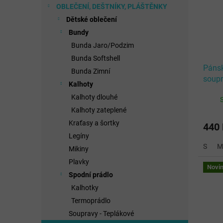
OBLEČENÍ, DEŠTNÍKY, PLÁŠTĚNKY
Dětské oblečení
Bundy
Bunda Jaro/Podzim
Bunda Softshell
Pánsk
Bunda Zimní
soup
Kalhoty
YELL
Kalhoty dlouhé
Kalhoty zateplené
Kraťasy a šortky
440
Legíny
S
M
Mikiny
Plavky
Novi
Spodní prádlo
Kalhotky
Termoprádlo
Soupravy - Teplákové