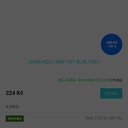
448 Kč
–50 %
JOMA KIDS CAMP SET BLUE GREY
SKLADEM - Doručení 8-13 dní
(
>5 ks
)
224 Kč
DETAIL
4 (6XS)
Kód:
102741.451-XL
Novinka