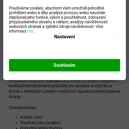
Používáme cookies, abychom Vám umožnili pohodlné
prohlížení webu a díky analýze provozu webu neustále
zlepšovali jeho funkce, výkon a použitelnost,
zobrazení
přizpůsobeného obsahu a reklam, analýzy návštěvnosti
webových stránek a zjištění zdroje návštěvnosti.
Více
informací
zde
.
Lehká váha
Nastavení
Souhlasím
Popis
Dvoudílná souprava skládající se z trička s krátkým rukávem s
kontrastními barevnými průstřihy na ramenou a výstřihu a
šortek s elastickým pasem s možností regulace pomocí pasové
šňůrky.
Charakteristika
Krátký rukáv
Elastický pas s krajkou
Pohodlná lehká tkanina