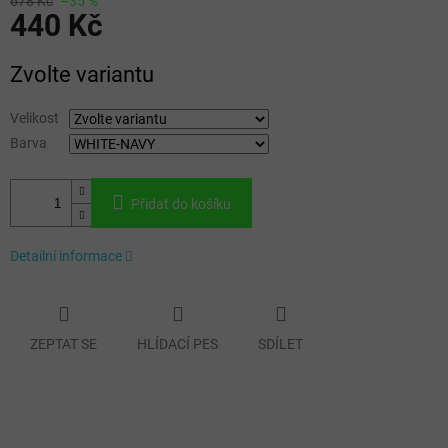
678 Kč
–35 %
440 Kč
Měrná
Zvolte variantu
cena:
Velikost
Barva
Přidat do košíku
Detailní informace
ZEPTAT SE
HLÍDACÍ PES
SDÍLET