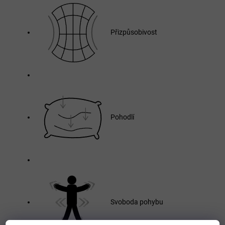
Přizpůsobivost
Pohodlí
Svoboda pohybu