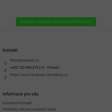
ZOBRAZIT VŠECHNY SOUVISEJÍCÍ PRODUKTY
Z
á
p
a
Kontakt
t
í
itboty
@
seznam.cz
+420 732 995 273 (16 - 19 hod.)
https://www.facebook.com/itboty.cz
Informace pro vás
Kontaktní formulář
Podmínky ochrany osobních údajů