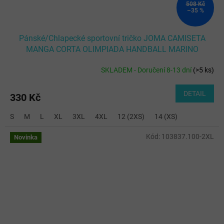
508 Kč
–35 %
Pánské/Chlapecké sportovní tričko JOMA CAMISETA
MANGA CORTA OLIMPIADA HANDBALL MARINO
SKLADEM - Doručení 8-13 dní
(
>5 ks
)
DETAIL
330 Kč
S
M
L
XL
3XL
4XL
12 (2XS)
14 (XS)
Kód:
103837.100-2XL
Novinka