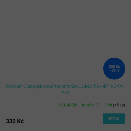
508 Kč
–35 %
Pánské/Chlapecké sportovní tričko JOMA T-SHIRT ROYAL
S/S
SKLADEM - Doručení 8-13 dní
(
>5 ks
)
DETAIL
330 Kč