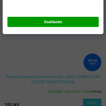
Kód:
100052.560-2XL-3XL
Novinka
Souhlasím
387 Kč
–34 %
Pánské/Chlapecké sportovní tričko JOMA COMBI SHORT
SLEEVE T-SHIRT FUCHSIA
SKLADEM - Doručení 8-13 dní
(
>5 ks
)
DETAIL
252 Kč