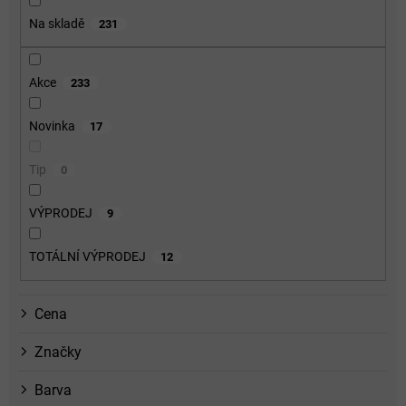
o
Na skladě
231
d
u
k
Akce
233
t
ů
Novinka
17
Tip
0
VÝPRODEJ
9
TOTÁLNÍ VÝPRODEJ
12
Cena
Značky
Barva