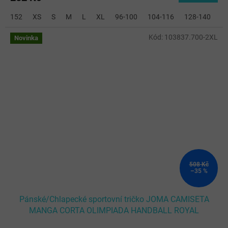
152
XS
S
M
L
XL
96-100
104-116
128-140
2
Kód:
103837.700-2XL
Novinka
508 Kč
–35 %
Pánské/Chlapecké sportovní tričko JOMA CAMISETA
MANGA CORTA OLIMPIADA HANDBALL ROYAL