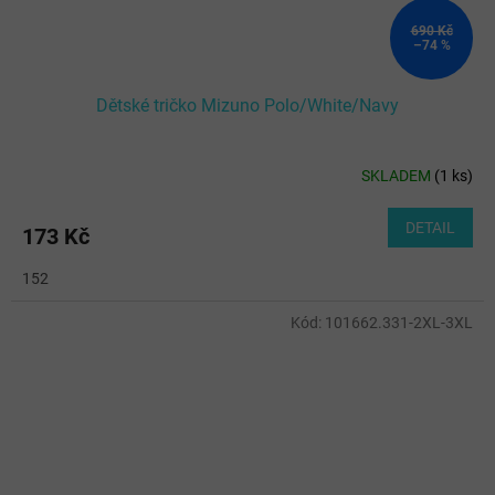
690 Kč
–74 %
Dětské tričko Mizuno Polo/White/Navy
SKLADEM
(
1 ks
)
DETAIL
173 Kč
152
Kód:
101662.331-2XL-3XL