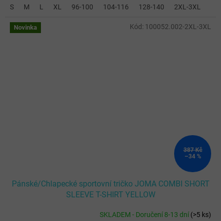
S
M
L
XL
96-100
104-116
128-140
2XL-3XL
Kód:
100052.002-2XL-3XL
Novinka
387 Kč
–34 %
Pánské/Chlapecké sportovní tričko JOMA COMBI SHORT
SLEEVE T-SHIRT YELLOW
SKLADEM - Doručení 8-13 dní
(
>5 ks
)