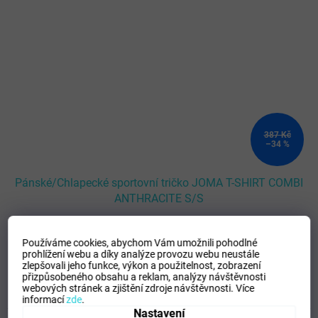
387 Kč
–34 %
Pánské/Chlapecké sportovní tričko JOMA T-SHIRT COMBI
ANTHRACITE S/S
SKLADEM - Doručení 8-13 dní
(
>5 ks
)
Používáme cookies, abychom Vám umožnili pohodlné
prohlížení webu a díky analýze provozu webu neustále
DETAIL
252 Kč
zlepšovali jeho funkce, výkon a použitelnost,
zobrazení
přizpůsobeného obsahu a reklam, analýzy návštěvnosti
webových stránek a zjištění zdroje návštěvnosti.
Více
XS
S
L
XL
96-100
104-116
128-140
informací
zde
.
Nastavení