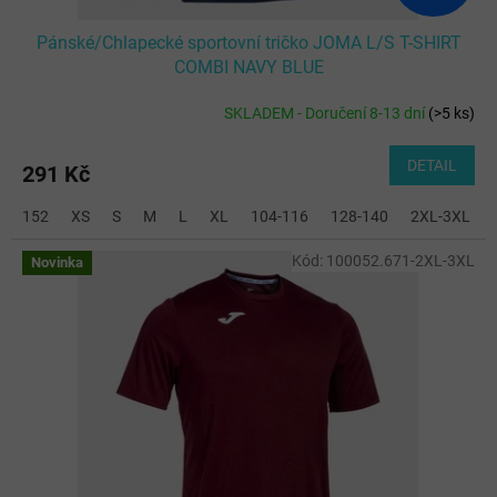
Pánské/Chlapecké sportovní tričko JOMA L/S T-SHIRT
COMBI NAVY BLUE
SKLADEM - Doručení 8-13 dní
(
>5 ks
)
DETAIL
291 Kč
152
XS
S
M
L
XL
104-116
128-140
2XL-3XL
Kód:
100052.671-2XL-3XL
Novinka