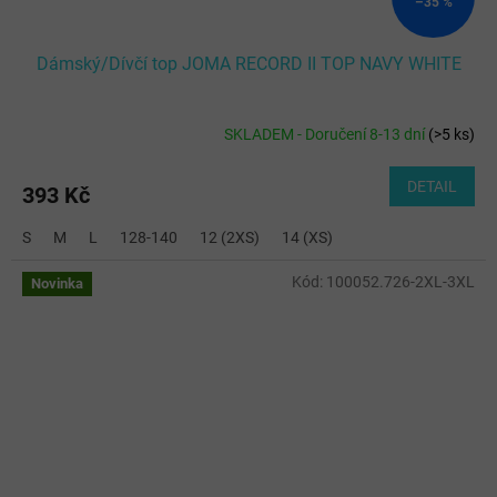
–35 %
Dámský/Dívčí top JOMA RECORD II TOP NAVY WHITE
SKLADEM - Doručení 8-13 dní
(
>5 ks
)
DETAIL
393 Kč
S
M
L
128-140
12 (2XS)
14 (XS)
Kód:
100052.726-2XL-3XL
Novinka