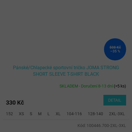
508 Kč
–35 %
Pánské/Chlapecké sportovní tričko JOMA STRONG
SHORT SLEEVE T-SHIRT BLACK
SKLADEM - Doručení 8-13 dní
(
>5 ks
)
DETAIL
330 Kč
152
XS
S
M
L
XL
104-116
128-140
2XL-3XL
Kód:
100446.700-2XL-3XL