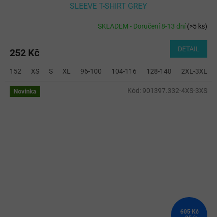
SLEEVE T-SHIRT GREY
SKLADEM - Doručení 8-13 dní
(
>5 ks
)
DETAIL
252 Kč
152
XS
S
XL
96-100
104-116
128-140
2XL-3XL
Kód:
901397.332-4XS-3XS
Novinka
605 Kč