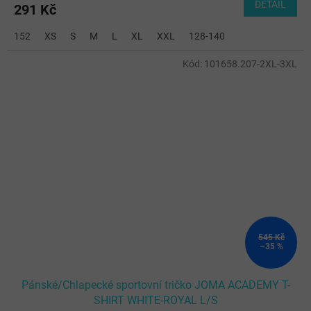
DETAIL
291 Kč
152
XS
S
M
L
XL
XXL
128-140
Kód:
101658.207-2XL-3XL
545 Kč
–35 %
Pánské/Chlapecké sportovní tričko JOMA ACADEMY T-
SHIRT WHITE-ROYAL L/S