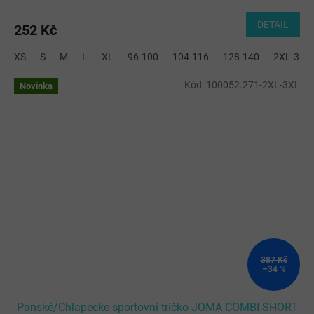
DETAIL
252 Kč
XS
S
M
L
XL
96-100
104-116
128-140
2XL-3XL
Kód:
100052.271-2XL-3XL
Novinka
387 Kč
–34 %
Pánské/Chlapecké sportovní tričko JOMA COMBI SHORT