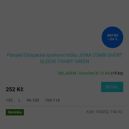
387 Kč
–34 %
Pánské/Chlapecké sportovní tričko JOMA COMBI SHORT
SLEEVE T-SHIRT GREEN
SKLADEM - Doručení 8-13 dní
(
>5 ks
)
DETAIL
252 Kč
152
L
96-100
104-116
Kód:
100052.150-XL
Novinka