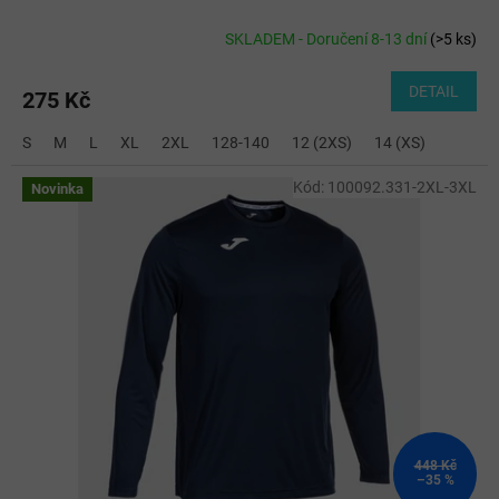
SKLADEM - Doručení 8-13 dní
(
>5 ks
)
DETAIL
275 Kč
S
M
L
XL
2XL
128-140
12 (2XS)
14 (XS)
Kód:
100092.331-2XL-3XL
Novinka
448 Kč
–35 %