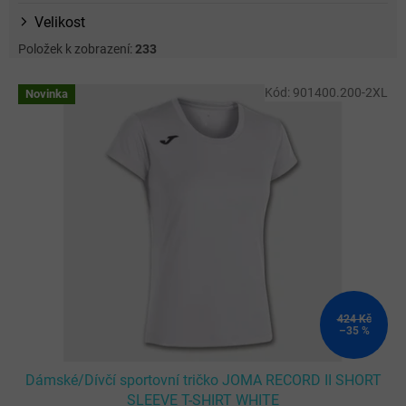
Velikost
Položek k zobrazení:
233
V
Kód:
901400.200-2XL
Novinka
ý
p
i
s
p
r
o
d
u
k
t
ů
424 Kč
–35 %
Dámské/Dívčí sportovní tričko JOMA RECORD II SHORT
SLEEVE T-SHIRT WHITE