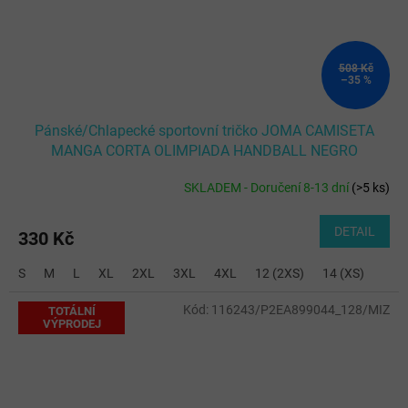
508 Kč
–35 %
Pánské/Chlapecké sportovní tričko JOMA CAMISETA
MANGA CORTA OLIMPIADA HANDBALL NEGRO
SKLADEM - Doručení 8-13 dní
(
>5 ks
)
DETAIL
330 Kč
S
M
L
XL
2XL
3XL
4XL
12 (2XS)
14 (XS)
Kód:
116243/P2EA899044_128/MIZ
TOTÁLNÍ
VÝPRODEJ