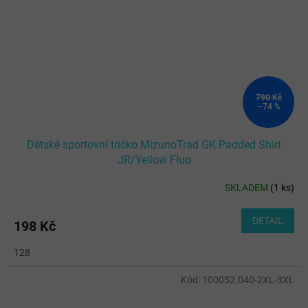
790 Kč
–74 %
Dětské sportovní tričko MizunoTrad GK Padded Shirt
JR/Yellow Fluo
SKLADEM
(
1 ks
)
DETAIL
198 Kč
128
Kód:
100052.040-2XL-3XL