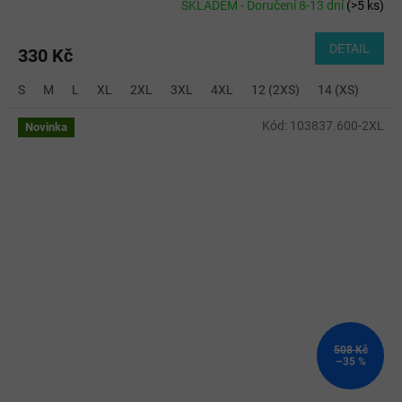
SKLADEM - Doručení 8-13 dní
(
>5 ks
)
DETAIL
330 Kč
S
M
L
XL
2XL
3XL
4XL
12 (2XS)
14 (XS)
Kód:
103837.600-2XL
Novinka
508 Kč
–35 %