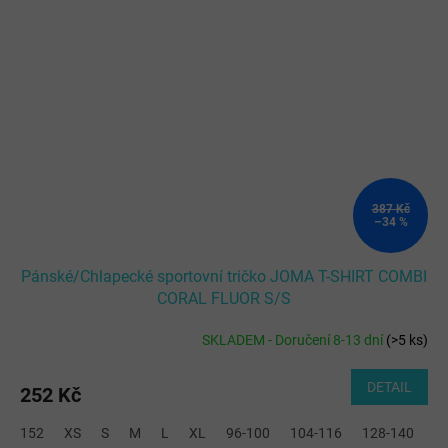
387 Kč
–34 %
Pánské/Chlapecké sportovní tričko JOMA T-SHIRT COMBI
CORAL FLUOR S/S
SKLADEM - Doručení 8-13 dní
(
>5 ks
)
DETAIL
252 Kč
152
XS
S
M
L
XL
96-100
104-116
128-140
2