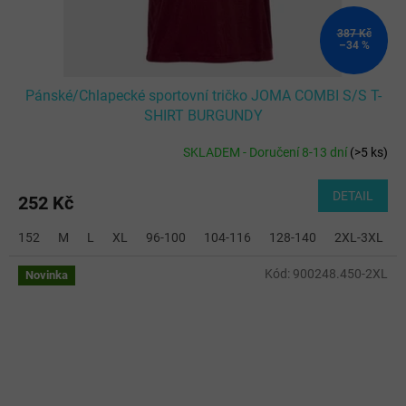
387 Kč
–34 %
Pánské/Chlapecké sportovní tričko JOMA COMBI S/S T-
SHIRT BURGUNDY
SKLADEM - Doručení 8-13 dní
(
>5 ks
)
DETAIL
252 Kč
152
M
L
XL
96-100
104-116
128-140
2XL-3XL
Kód:
900248.450-2XL
Novinka