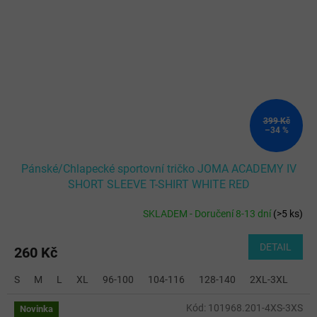
399 Kč
–34 %
Pánské/Chlapecké sportovní tričko JOMA ACADEMY IV
SHORT SLEEVE T-SHIRT WHITE RED
SKLADEM - Doručení 8-13 dní
(
>5 ks
)
DETAIL
260 Kč
S
M
L
XL
96-100
104-116
128-140
2XL-3XL
Kód:
101968.201-4XS-3XS
Novinka