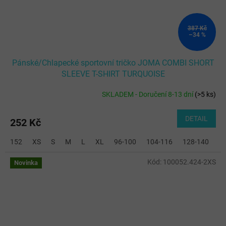
387 Kč
–34 %
Pánské/Chlapecké sportovní tričko JOMA COMBI SHORT
SLEEVE T-SHIRT TURQUOISE
SKLADEM - Doručení 8-13 dní
(
>5 ks
)
DETAIL
252 Kč
152
XS
S
M
L
XL
96-100
104-116
128-140
2
Kód:
100052.424-2XS
Novinka