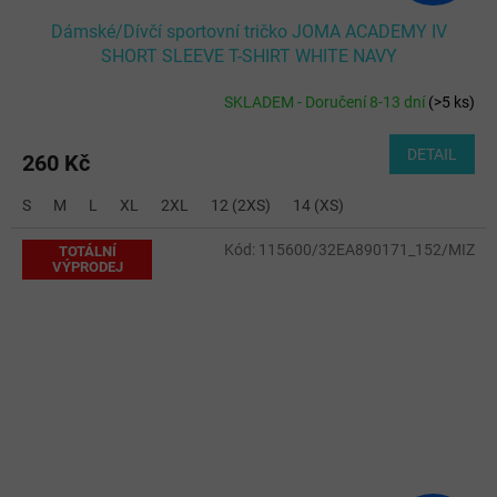
Dámské/Dívčí sportovní tričko JOMA ACADEMY IV
SHORT SLEEVE T-SHIRT WHITE NAVY
SKLADEM - Doručení 8-13 dní
(
>5 ks
)
DETAIL
260 Kč
S
M
L
XL
2XL
12 (2XS)
14 (XS)
Kód:
115600/32EA890171_152/MIZ
TOTÁLNÍ
VÝPRODEJ