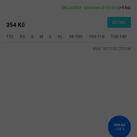
SKLADEM - Doručení 8-13 dní
(
>5 ks
)
DETAIL
354 Kč
152
XS
S
M
L
XL
96-100
104-116
128-140
2
Kód:
901335.203-M
399 Kč
–34 %