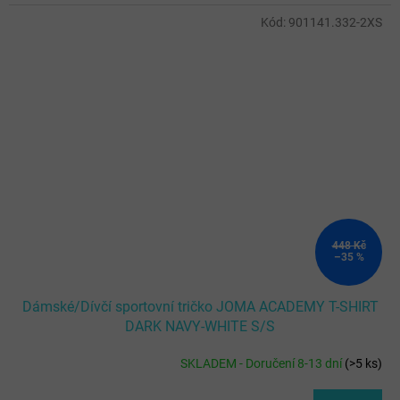
Kód:
901141.332-2XS
448 Kč
–35 %
Dámské/Dívčí sportovní tričko JOMA ACADEMY T-SHIRT
DARK NAVY-WHITE S/S
SKLADEM - Doručení 8-13 dní
(
>5 ks
)