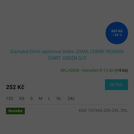
387 Kč
–34 %
Dámské/Dívčí sportovní tričko JOMA COMBI WOMAN
SHIRT GREEN S/S
SKLADEM - Doručení 8-13 dní
(
>5 ks
)
DETAIL
252 Kč
152
XS
S
M
L
XL
2XL
Kód:
101968.206-2XL-3XL
Novinka