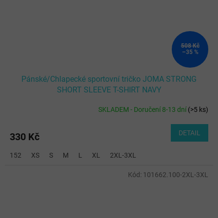
508 Kč
–35 %
Pánské/Chlapecké sportovní tričko JOMA STRONG
SHORT SLEEVE T-SHIRT NAVY
SKLADEM - Doručení 8-13 dní
(
>5 ks
)
DETAIL
330 Kč
152
XS
S
M
L
XL
2XL-3XL
Kód:
101662.100-2XL-3XL