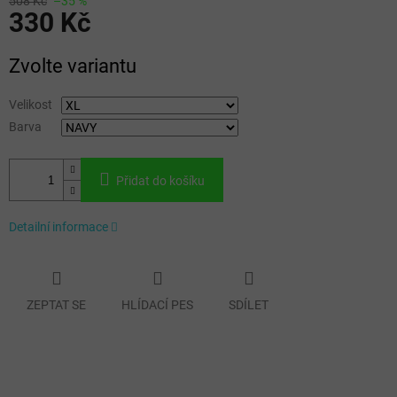
508 Kč
–35 %
330 Kč
Měrná
Zvolte variantu
cena:
Velikost
Barva
Přidat do košíku
Detailní informace
ZEPTAT SE
HLÍDACÍ PES
SDÍLET