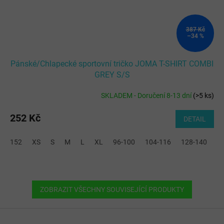
387 Kč
–34 %
Pánské/Chlapecké sportovní tričko JOMA T-SHIRT COMBI
GREY S/S
SKLADEM - Doručení 8-13 dní
(
>5 ks
)
252 Kč
DETAIL
152
XS
S
M
L
XL
96-100
104-116
128-140
2
ZOBRAZIT VŠECHNY SOUVISEJÍCÍ PRODUKTY
Z