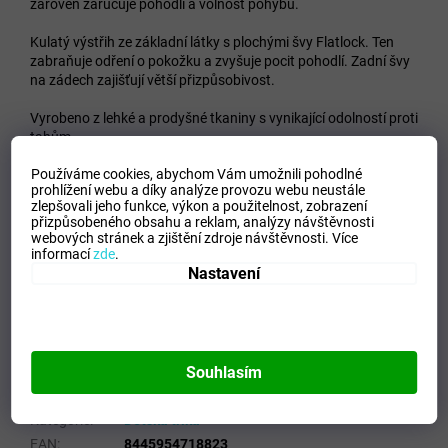
zároveň zaručuje pohodlí a volnost pohybu.
Kulatý výstřih ze základní látky s plochými švy Flatlock. Ten
zabraňuje odření o pokožku a zvyšuje pocit pohodlí. Zadní švy
na zádech zajišťují větší přizpůsobivost.
Vyrobeno z lehké a prodyšné tkaniny s vynikající odolností proti
tahům.
Používáme cookies, abychom Vám umožnili pohodlné
Design s personalizovanými detaily na ramenou a potiskem
prohlížení webu a díky analýze provozu webu neustále
loga Joma.
zlepšovali jeho funkce, výkon a použitelnost,
zobrazení
přizpůsobeného obsahu a reklam, analýzy návštěvnosti
Krátký rukáv
webových stránek a zjištění zdroje návštěvnosti.
Více
Kulatý výstřih
informací
zde
.
Odolná lehká tkanina
Nastavení
Ploché stehy
Volnost pohybu
Typ střihu: polopřiléhavý
100% polyester
Souhlasím
Doplňkové parametry
Kategorie
:
Dětská trika
EAN
:
8445954718823