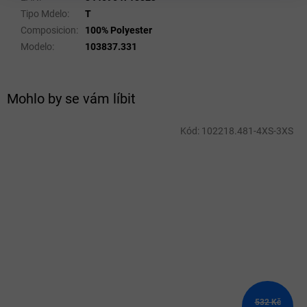
Tipo Mdelo
:
T
Composicion
:
100% Polyester
Modelo
:
103837.331
Mohlo by se vám líbit
Kód:
102218.481-4XS-3XS
532 Kč