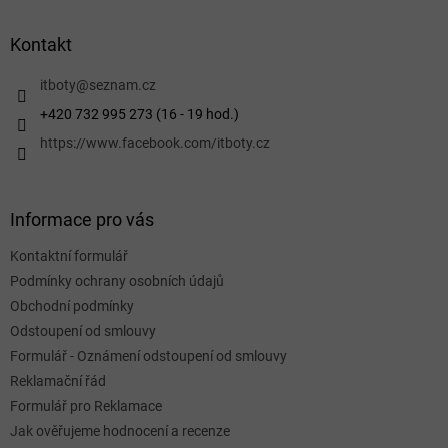
á
p
a
Kontakt
t
í
itboty
@
seznam.cz
+420 732 995 273 (16 - 19 hod.)
https://www.facebook.com/itboty.cz
Informace pro vás
Kontaktní formulář
Podmínky ochrany osobních údajů
Obchodní podmínky
Odstoupení od smlouvy
Formulář - Oznámení odstoupení od smlouvy
Reklamační řád
Formulář pro Reklamace
Jak ověřujeme hodnocení a recenze