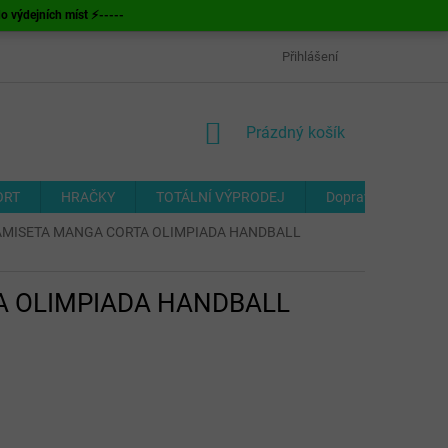
ýdejních míst ⚡-----
OBCHODNÍ PODMÍNKY
ODSTOUPENÍ OD SMLOUVY
Přihlášení
FORMUL
NÁKUPNÍ
Prázdný košík
KOŠÍK
ORT
HRAČKY
TOTÁLNÍ VÝPRODEJ
Doprava a platba
A CAMISETA MANGA CORTA OLIMPIADA HANDBALL
TA OLIMPIADA HANDBALL