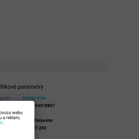
lňkové parametry
gorie
:
Dětská trika
8445954518867
rovozu webu
 Mdelo
:
T
 a reklam,
osicion
:
100% Polyester
de
.
lo
:
103837.200