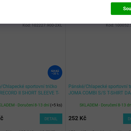
Sou
Kód:
102227.900-2XL
Kód:
100052.
424 Kč
–35 %
/Chlapecké sportovní tričko
Pánské/Chlapecké sportovní t
ECORD II SHORT SLEEVE T-
JOMA COMBI S/S T-SHIRT D
 YELLOW
NAVY BLUE
KLADEM - Doručení 8-13 dní
(
>5 ks
)
SKLADEM - Doručení 8-13 d
Kč
252 Kč
DETAIL
D