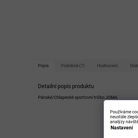
Popis
Podobné (7)
Hodnocení
Dis
Detailní popis produktu
Pánské/Chlapecké sportovní tričko JOMA.
Používáme coo
neustále zlepš
analýzy návště
Nastavení