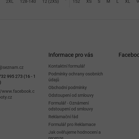
2XL
128-140
12 (2XS)
14 (XS)
152
XS
S
M
L
XL
9
Informace pro vás
Facebo
Kontaktní formulář
@
seznam.cz
Podmínky ochrany osobních
32 995 273 (16 - 1
údajů
)
Obchodní podmínky
://www.facebook.c
Odstoupení od smlouvy
oty.cz
Formulář - Oznámení
odstoupení od smlouvy
Reklamační řád
Formulář pro Reklamace
Jak ověřujeme hodnocení a
recenze