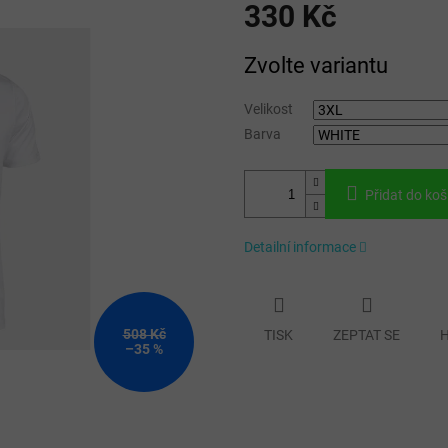
330 Kč
Měrná
Zvolte variantu
cena:
Velikost
Barva
Přidat do koš
Detailní informace
508 Kč
TISK
ZEPTAT SE
H
–35 %