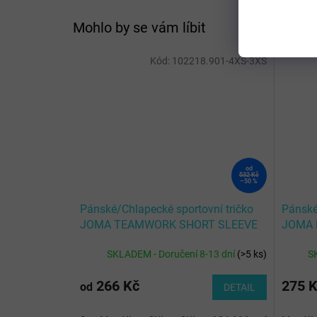
Mohlo by se vám líbit
Kód:
102218.901-4XS-3XS
od
532 Kč
–50 %
Pánské/Chlapecké sportovní tričko
Pánské
JOMA TEAMWORK SHORT SLEEVE
JOMA R
T-SHIRT YELLOW BLACK
SHIRT
SKLADEM - Doručení 8-13 dní
(
>5 ks
)
S
266 Kč
275 
od
DETAIL