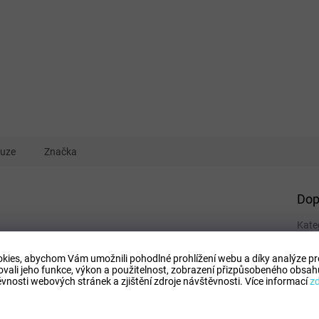
kuze
Značka
Dop
Kate
EAN
:
kies, abychom Vám umožnili pohodlné prohlížení webu a díky analýze p
Tipo
ovali jeho funkce, výkon a použitelnost,
zobrazení přizpůsobeného obsahu
Comp
vnosti webových stránek a zjištění zdroje návštěvnosti.
Více informací
z
Mode