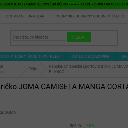
E ODEČTE PO ZADÁNÍ SLEVOVÉHO KÓDU⚡ ------- ⚡AKCE - DOPRAVA OD 49 Kč do v
KONTAKTNÍ FORMULÁŘ
PODMÍNKY OCHRANY OSOBNÍCH ÚDAJŮ
HLEDAT
ATOHY, TAŠKY, ŠKOLNÍ POTŘEBY
OUTDOOR, CAMPING
SP
ké
Pánské/Chlapecké sportovní tričko JOM
Trika
ení
BLANCO
ní tričko JOMA CAMISETA MANGA COR
ka:
JOMA
508 Kč
–35 %