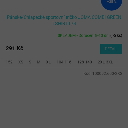
–35 %
Pánské/Chlapecké sportovní tričko JOMA COMBI GREEN
T-SHIRT L/S
SKLADEM - Doručení 8-13 dní
(
>5 ks
)
291 Kč
DETAIL
152
XS
S
M
XL
104-116
128-140
2XL-3XL
Kód:
100092.600-2XS