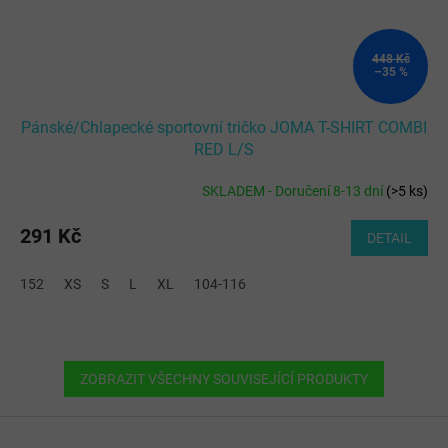
448 Kč
–35 %
Pánské/Chlapecké sportovní tričko JOMA T-SHIRT COMBI
RED L/S
SKLADEM - Doručení 8-13 dní
(
>5 ks
)
291 Kč
DETAIL
152
XS
S
L
XL
104-116
ZOBRAZIT VŠECHNY SOUVISEJÍCÍ PRODUKTY
Z