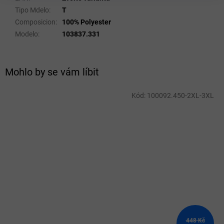
Tipo Mdelo
:
T
Composicion
:
100% Polyester
Modelo
:
103837.331
Mohlo by se vám líbit
Kód:
100092.450-2XL-3XL
448 Kč