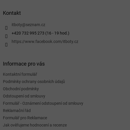
á
p
a
Kontakt
t
í
itboty
@
seznam.cz
+420 732 995 273 (16 - 19 hod.)
https://www.facebook.com/itboty.cz
Informace pro vás
Kontaktní formulář
Podmínky ochrany osobních údajů
Obchodní podmínky
Odstoupení od smlouvy
Formulář - Oznámení odstoupení od smlouvy
Reklamační řád
Formulář pro Reklamace
Jak ověřujeme hodnocení a recenze