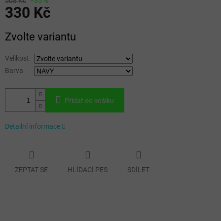
508 Kč
–35 %
330 Kč
Měrná
Zvolte variantu
cena:
Velikost
Barva
Přidat do košíku
Detailní informace
ZEPTAT SE
HLÍDACÍ PES
SDÍLET