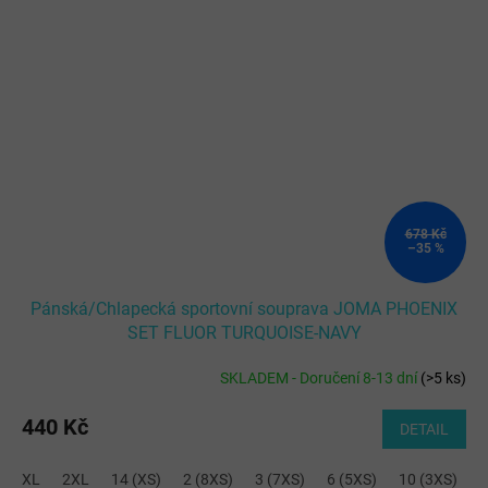
678 Kč
–35 %
Pánská/Chlapecká sportovní souprava JOMA PHOENIX
SET FLUOR TURQUOISE-NAVY
SKLADEM - Doručení 8-13 dní
(
>5 ks
)
440 Kč
DETAIL
XL
2XL
14 (XS)
2 (8XS)
3 (7XS)
6 (5XS)
10 (3XS)