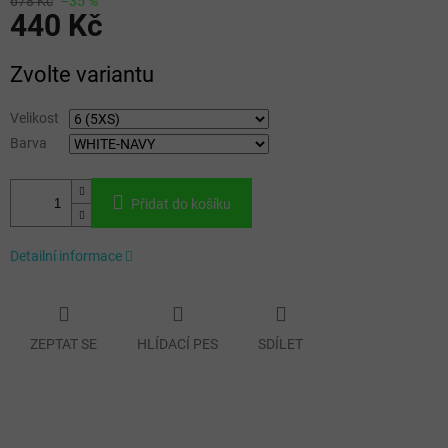
678 Kč
–35 %
440 Kč
Měrná
Zvolte variantu
cena:
Velikost
Barva
Přidat do košíku
Detailní informace
ZEPTAT SE
HLÍDACÍ PES
SDÍLET