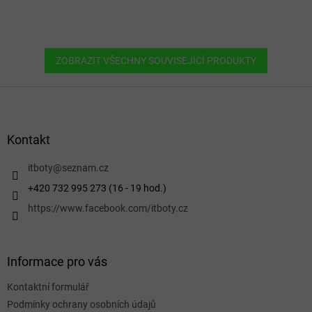
ZOBRAZIT VŠECHNY SOUVISEJÍCÍ PRODUKTY
Z
á
p
a
Kontakt
t
í
itboty
@
seznam.cz
+420 732 995 273 (16 - 19 hod.)
https://www.facebook.com/itboty.cz
Informace pro vás
Kontaktní formulář
Podmínky ochrany osobních údajů