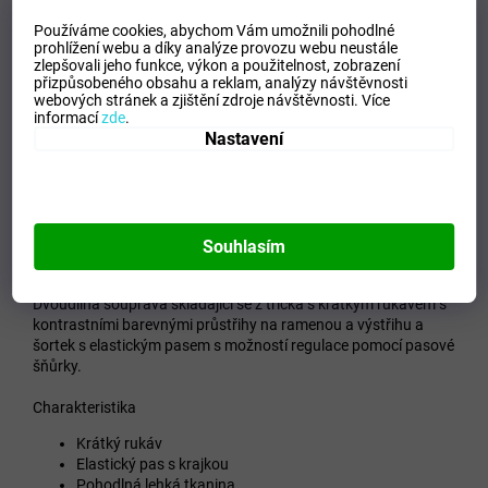
Používáme cookies, abychom Vám umožnili pohodlné
prohlížení webu a díky analýze provozu webu neustále
zlepšovali jeho funkce, výkon a použitelnost,
zobrazení
přizpůsobeného obsahu a reklam, analýzy návštěvnosti
webových stránek a zjištění zdroje návštěvnosti.
Více
informací
zde
.
Lehká váha
Nastavení
Souhlasím
Popis
Dvoudílná souprava skládající se z trička s krátkým rukávem s
kontrastními barevnými průstřihy na ramenou a výstřihu a
šortek s elastickým pasem s možností regulace pomocí pasové
šňůrky.
Charakteristika
Krátký rukáv
Elastický pas s krajkou
Pohodlná lehká tkanina