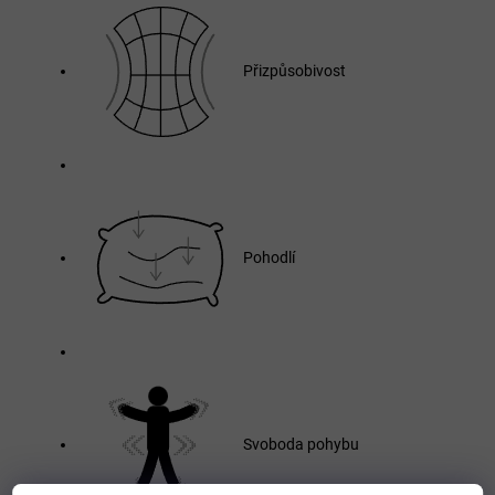
Přizpůsobivost
Pohodlí
Svoboda pohybu