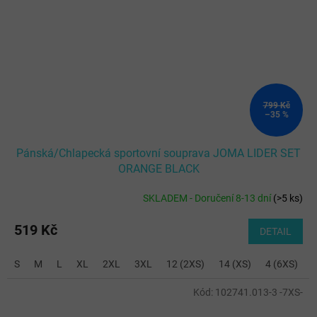
799 Kč
–35 %
Pánská/Chlapecká sportovní souprava JOMA LIDER SET
ORANGE BLACK
SKLADEM - Doručení 8-13 dní
(
>5 ks
)
519 Kč
DETAIL
S
M
L
XL
2XL
3XL
12 (2XS)
14 (XS)
4 (6XS)
6
Kód:
102741.013-3 -7XS-