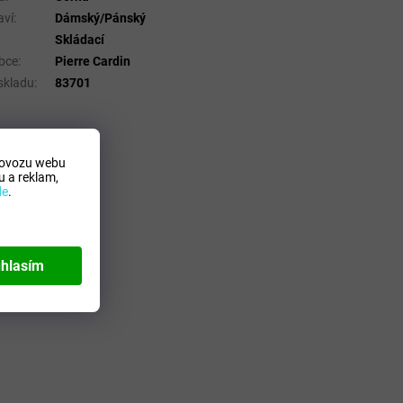
aví
:
Dámský/Pánský
Skládací
bce
:
Pierre Cardin
skladu
:
83701
rovozu webu
 a reklam,
de
.
hlasím