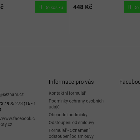
Kč
448 Kč
Do košíku
Do 
Informace pro vás
Facebo
Kontaktní formulář
@
seznam.cz
Podmínky ochrany osobních
32 995 273 (16 - 1
údajů
)
Obchodní podmínky
://www.facebook.c
Odstoupení od smlouvy
oty.cz
Formulář - Oznámení
odstoupení od smlouvy