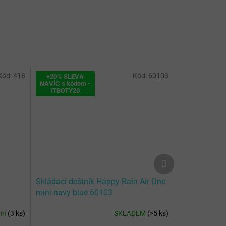
Kód:
418
Kód:
60103
+20% SLEVA
NAVÍC s kódem -
ITBOTY20
Další
produkt
Skládací deštník Happy Rain Air One
mini navy blue 60103
dní
(
3 ks
)
SKLADEM
(
>5 ks
)