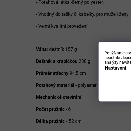
- Potahová látka -černý polyester.
- Vhodný do tašky či kabelky, pro muže i ženy.
- Velmi kvalitní provedení.
Váha
: deštník 157 g
Používáme coo
neustále zlepš
Deštník s krabičkou
238 g
analýzy návště
Nastavení
Průměr střechy
94,5 cm
Potahový materiál
- polyester
Mechanické otevírání
Počet pružnic
- 6
Délka pružnic -
52 cm