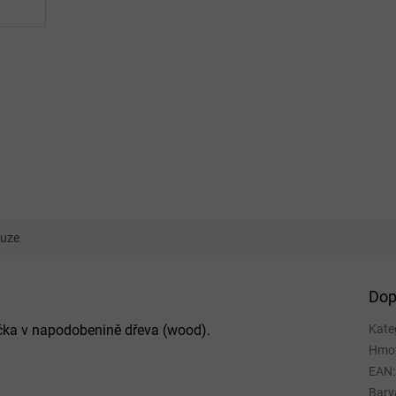
kuze
Dop
bička v napodobenině dřeva (wood).
Kate
Hmo
EAN
:
Barv