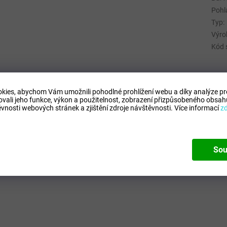
Pohl
Typ
:
Výro
Kód 
kies, abychom Vám umožnili pohodlné prohlížení webu a díky analýze p
ovali jeho funkce, výkon a použitelnost,
zobrazení přizpůsobeného obsahu
vnosti webových stránek a zjištění zdroje návštěvnosti.
Více informací
z
Sou