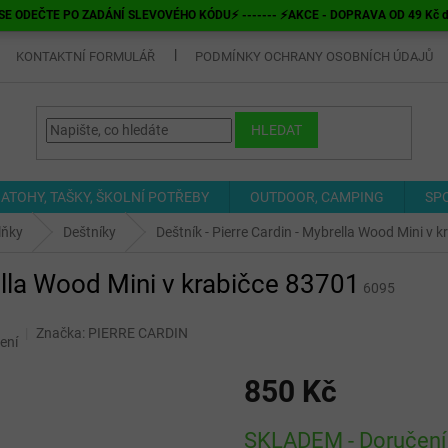
E ODEČTE PO ZADÁNÍ SLEVOVÉHO KÓDU⚡ ------- ⚡AKCE - DOPRAVA OD 49 Kč do v
KONTAKTNÍ FORMULÁŘ
PODMÍNKY OCHRANY OSOBNÍCH ÚDAJŮ
HLEDAT
ATOHY, TAŠKY, ŠKOLNÍ POTŘEBY
OUTDOOR, CAMPING
SP
lňky
Deštníky
Deštník - Pierre Cardin - Mybrella Wood Mini v 
rella Wood Mini v krabičce 83701
6095
Značka:
PIERRE CARDIN
ení
850 Kč
Měrná
SKLADEM - Doručení 
cena: