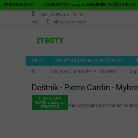
Přejít
⚡POZOR SLEVA⚡ ------ ⚡SLEVOVÝ KÓD zadejte v NÁKUPNÍM KOŠÍKU ⚡ SLEVA S
na
obsah
+420 732 995 273 (16 - 19
hod.)
itboty@seznam.cz
OBUV
OBLEČENÍ, DEŠTNÍKY, PLÁŠTĚNKY
B
Domů
OBLEČENÍ, DEŠTNÍKY, PLÁŠTĚNKY
Dop
Deštník - Pierre Cardin - Myb
+15% SLEVA
NAVÍC s kódem -
Průměrné
Neohodnoceno
Podrobnosti hodnoc
ITBOTY15
hodnocení
produktu
je
0,0
z