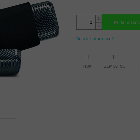
Přidat do koš
Detailní informace
TISK
ZEPTAT SE
H