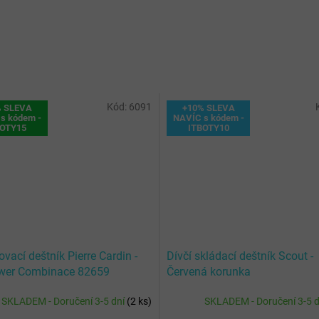
Kód:
6091
% SLEVA
+10% SLEVA
s kódem -
NAVÍC s kódem -
BOTY15
ITBOTY10
ovací deštník Pierre Cardin -
Dívčí skládací deštník Scout -
wer Combinace 82659
Červená korunka
SKLADEM - Doručení 3-5 dní
(
2 ks
)
SKLADEM - Doručení 3-5 