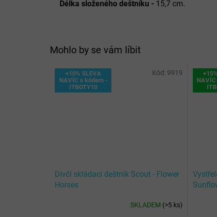
Délka složeného deštníku -
15,7 cm.
Mohlo by se vám líbit
Kód:
9919
+10% SLEVA
+15
NAVÍC s kódem -
NAVÍC 
ITBOTY10
IT
Dívčí skládací deštník Scout - Flower
Vystřel
Horses
Sunflo
SKLADEM
(
>5 ks
)