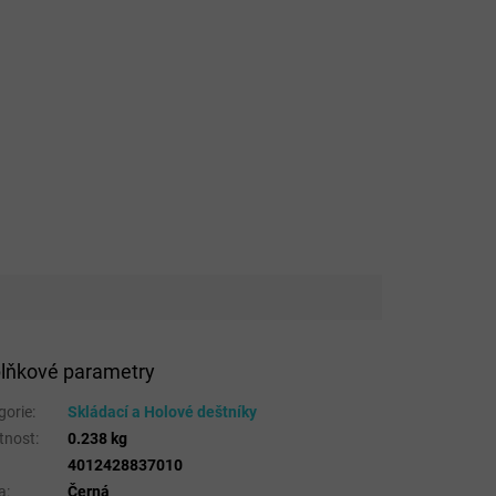
lňkové parametry
gorie
:
Skládací a Holové deštníky
tnost
:
0.238 kg
4012428837010
a
:
Černá