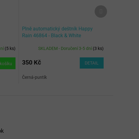
Další
produkt
Plně automatický deštník Happy
Rain 46864 - Black & White
dní
(
5 ks
)
SKLADEM - Doručení 3-5 dní
(
3 ks
)
350 Kč
DETAIL
košíku
Černá-puntík
ok