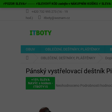
Přejít
⚡POZOR SLEVA⚡ ------ ⚡SLEVOVÝ KÓD zadejte v NÁKUPNÍM KOŠÍKU ⚡ SLEVA S
na
obsah
+420 732 995 273 (16 - 19
hod.)
itboty@seznam.cz
OBUV
OBLEČENÍ, DEŠTNÍKY, PLÁŠTĚNKY
B
Domů
OBLEČENÍ, DEŠTNÍKY, PLÁŠTĚNKY
Dop
Pánský vystřelovací deštník P
+15% SLEVA
NAVÍC s kódem -
Průměrné
Neohodnoceno
Podrobnosti hodnoc
ITBOTY15
hodnocení
produktu
je
0,0
z