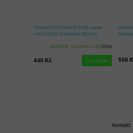
Dámský EKO deštník Earth super
Dámský
mini 61203 Turtledove Béžová
Rainb
SKLADEM - Doručení 3-5 dní
(
2 ks
)
550 
440 Kč
Do košíku
Z
á
p
a
t
Kontakt
í