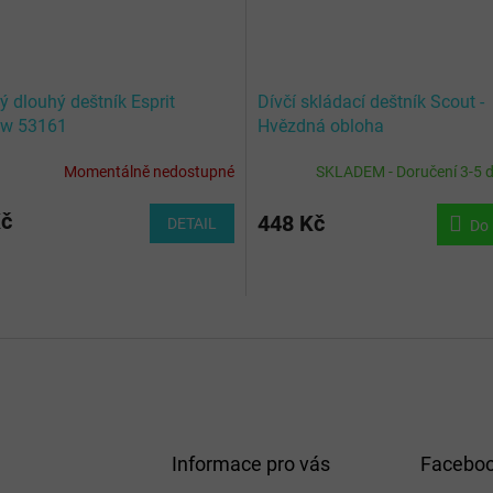
 dlouhý deštník Esprit
Dívčí skládací deštník Scout -
ow 53161
Hvězdná obloha
Momentálně nedostupné
SKLADEM - Doručení 3-5 
Kč
448 Kč
DETAIL
Do 
Informace pro vás
Facebo