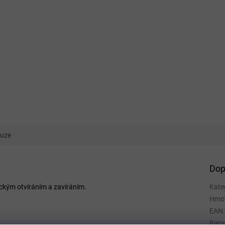
kuze
Dop
ckým otvíráním a zavíráním.
Kate
Hmo
EAN
:
Barv