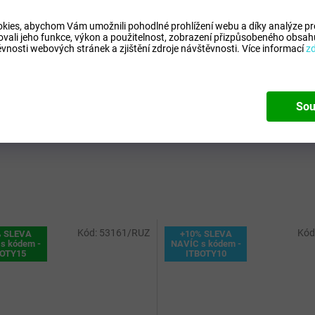
Pohl
kies, abychom Vám umožnili pohodlné prohlížení webu a díky analýze p
Typ
:
ovali jeho funkce, výkon a použitelnost,
zobrazení přizpůsobeného obsahu
Výro
vnosti webových stránek a zjištění zdroje návštěvnosti.
Více informací
z
Kód 
 Pierre Cardin. Pružnice měří 56 cm.
Typ
:
Sou
 Připomíná řadící páku luxusního vozu.
Kód:
53161/RUZ
Kód
% SLEVA
+10% SLEVA
s kódem -
NAVÍC s kódem -
BOTY15
ITBOTY10