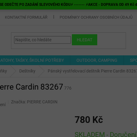
E ODEČTE PO ZADÁNÍ SLEVOVÉHO KÓDU⚡ ------- ⚡AKCE - DOPRAVA OD 49 Kč do v
KONTAKTNÍ FORMULÁŘ
PODMÍNKY OCHRANY OSOBNÍCH ÚDAJŮ
HLEDAT
ATOHY, TAŠKY, ŠKOLNÍ POTŘEBY
OUTDOOR, CAMPING
SP
lňky
Deštníky
Pánský vystřelovací deštník Pierre Cardin 8326
ierre Cardin 83267
776
Značka:
PIERRE CARDIN
ení
780 Kč
Měrná
SKLADEM - Doručení 
cena: