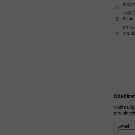
itboty
+420 7
9 hod.
https
om/itb
Odebírat
Vložte svů
produktech
E-mail