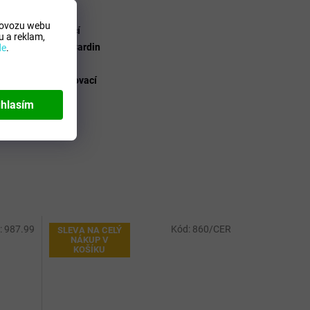
aví
:
Pánské
rovozu webu
Skládací
 a reklam,
bce
:
Pierre Cardin
de
.
skladu
:
83267
Vystřelovací
hlasím
:
987.99
Kód:
860/CER
SLEVA NA CELÝ
NÁKUP V
KOŠÍKU