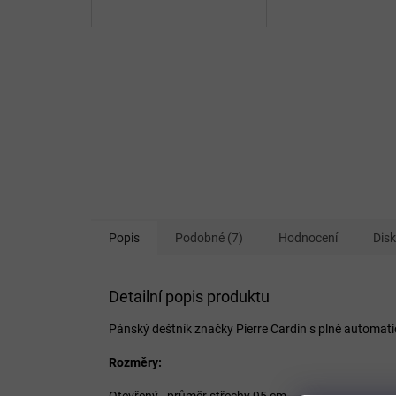
Popis
Podobné (7)
Hodnocení
Dis
Detailní popis produktu
Pánský deštník značky Pierre Cardin s plně automati
Rozměry:
Otevřený - průměr střechy 95 cm