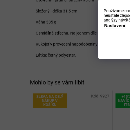
Používáme coo
Složený - délka 31,5 cm
neustále zlepš
analýzy návště
Váha 335 g
Nastavení
Osmidílná střecha. Na jednom díle nápis v šedé barvě
Rukojeť v provedení napodobeniny lakovaného dřeva.
Látka: černý polyester.
Mohlo by se vám líbit
Kód:
9927
SLEVA NA CELÝ
+15
NÁKUP V
NAVÍC 
KOŠÍKU
IT