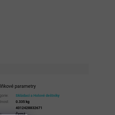
lňkové parametry
gorie
:
Skládací a Holové deštníky
tnost
:
0.335 kg
4012428832671
a
:
Černá