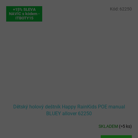
Kód:
62250
+15% SLEVA
NAVÍC s kódem -
ITBOTY15
Dětský holový deštník Happy RainKids POE manual
BLUEY allover 62250
SKLADEM
(
>5 ks
)