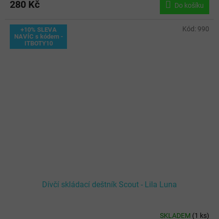
280 Kč
Do košíku
Kód:
990
+10% SLEVA
NAVÍC s kódem -
ITBOTY10
Dívčí skládací deštník Scout - Lila Luna
SKLADEM
(
1 ks
)