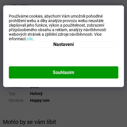
- váha 190g
Používáme cookies, abychom Vám umožnili pohodlné
- průměr střechy 70cm
prohlížení webu a díky analýze provozu webu neustále
zlepšovali jeho funkce, výkon a použitelnost,
zobrazení
- plastová rukojeť
přizpůsobeného obsahu a reklam, analýzy návštěvnosti
webových stránek a zjištění zdroje návštěvnosti.
Více
Potah: Polyester
informací
zde
.
Nastavení
Doplňkové parametry
Kategorie
:
Skládací a Holové deštníky
Hmotnost
:
0.19 kg
Souhlasím
EAN
:
4012428485600
Barva
:
Modrá
Pohlaví
:
Dívčí
Typ
:
Holový
Výrobce
:
Happy rain
Mohlo by se vám líbit