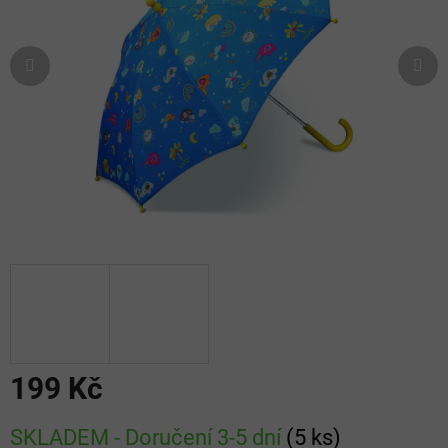
hvězdiček.
199 Kč
Měrná
SKLADEM - Doručení 3-5 dní
(
5 ks
)
cena: