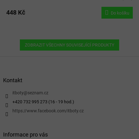
448 Kč
Do košíku
ZOBRAZIT VŠECHNY SOUVISEJÍCÍ PRODUKTY
Z
á
p
a
Kontakt
t
í
itboty
@
seznam.cz
+420 732 995 273 (16 - 19 hod.)
https://www.facebook.com/itboty.cz
Informace pro vás