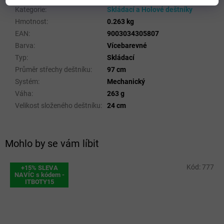
Kategorie
:
Skládací a Holové deštníky
Hmotnost
:
0.263 kg
EAN
:
9003034305807
Barva
:
Vícebarevné
Typ
:
Skládací
Průměr střechy deštníku
:
97 cm
Systém
:
Mechanický
Váha
:
263 g
Velikost složeného deštníku
:
24 cm
Mohlo by se vám líbit
Kód:
777
+15% SLEVA
NAVÍC s kódem -
ITBOTY15