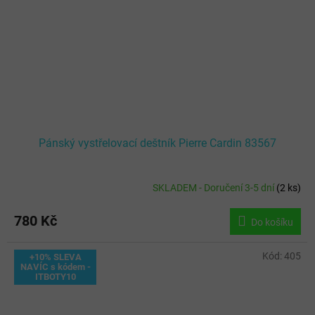
Pánský vystřelovací deštník Pierre Cardin 83567
SKLADEM - Doručení 3-5 dní
(
2 ks
)
780 Kč
Do košíku
Kód:
405
+10% SLEVA
NAVÍC s kódem -
ITBOTY10