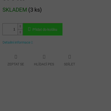
Měrná
SKLADEM
(
3 ks
)
cena:
Přidat do košíku
Detailní informace
ZEPTAT SE
HLÍDACÍ PES
SDÍLET