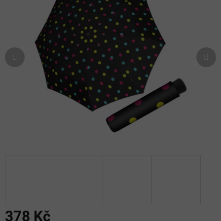
5
hvězdiček.
378 Kč