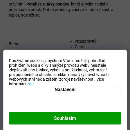
otevírání.
Potah je z látky pongee
, která je velmi tenká a
příjemná na omak. Potah je odolný vůči změnám vlhkosti a
teplot, nesráží se.
vícebarevný
Barva
Černá
Vzor
puntík
Používáme cookies, abychom Vám umožnili pohodlné
Délka složeného deštníku (cm)
24
prohlížení webu a díky analýze provozu webu neustále
Průměr střechy deštníku (cm)
97
zlepšovali jeho funkce, výkon a použitelnost,
zobrazení
Hmotnost (g)
263
přizpůsobeného obsahu a reklam, analýzy návštěvnosti
Materiál konstrukce
ocelová konstrukce
webových stránek a zjištění zdroje návštěvnosti.
Více
informací
zde
.
dámské
Nastavení
Určení
dětské
Systém
mechanický
Počet prutů
51/8
Záruka
2 roky
Souhlasím
Doplňkové parametry