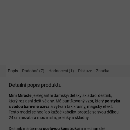
Popis
Podobné (7)
Hodnocení (1)
Diskuze
Značka
Detailní popis produktu
Mini Miracle
je elegantní dámský/dětský skládací deštník,
který rozjasní deštivé dny. Má puntíkovaný vzor, který
po styku
s vodou barevně ožívá
a vytváří tak krásný, magický efekt.
Tento model se hodí do každé kabelky, protože se svou délkou
24 cm nezabírá moc místa, je lehký a skladný.
Deštník má černou
ocelovou konstrukci
a mechanické