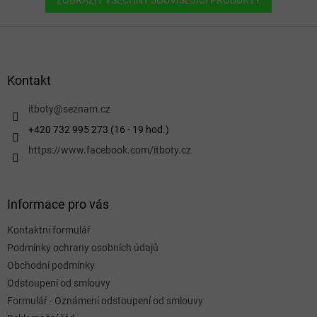
ZOBRAZIT VŠECHNY SOUVISEJÍCÍ PRODUKTY
Z
á
p
a
Kontakt
t
í
itboty
@
seznam.cz
+420 732 995 273 (16 - 19 hod.)
https://www.facebook.com/itboty.cz
Informace pro vás
Kontaktní formulář
Podmínky ochrany osobních údajů
Obchodní podmínky
Odstoupení od smlouvy
Formulář - Oznámení odstoupení od smlouvy