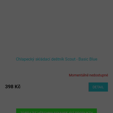
Chlapecký skládací deštník Scout - Basic Blue
Momentálně nedostupné
Průměrné
hodnocení
produktu
398 Kč
DETAIL
je
5,0
z
5
hvězdiček.