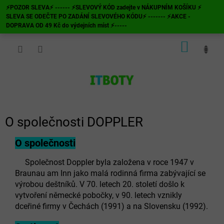
Přejít
⚡POZOR SLEVA⚡ ------ ⚡SLEVOVÝ KÓD zadejte v NÁKUPNÍM KOŠÍKU ⚡
na
SLEVA SE ODEČTE PO ZADÁNÍ SLEVOVÉHO KÓDU⚡ ------- ⚡AKCE -
obsah
DOPRAVA OD 49 Kč do výdejních míst ⚡-----
NÁKUP
KOŠÍK
O společnosti DOPPLER
O společnosti
Společnost Doppler byla založena v roce 1947 v
Braunau am Inn jako malá rodinná firma zabývající se
výrobou deštníků. V 70. letech 20. století došlo k
vytvoření německé pobočky, v 90. letech vznikly
dceřiné firmy v Čechách (1991) a na Slovensku (1992).