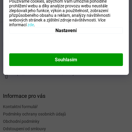
Používáme cookies, abychom Vám umožnili pohodlné
prohlížení webu a díky analýze provozu webu neustále
polstrů na zahradní nábytek a části slunečníků. Dle
zlepšovali jeho funkce, výkon a použitelnost,
zobrazení
sezónního vytížení zaměstnává firma 50-70 osob.
přizpůsobeného obsahu a reklam, analýzy návštěvnosti
webových stránek a zjištění zdroje návštěvnosti.
Více
Z
informací
zde
.
Nastavení
á
p
a
Kontakt
t
í
itboty
@
seznam.cz
Souhlasím
+420 732 995 273 (16 - 19 hod.)
https://www.facebook.com/itboty.cz
Informace pro vás
Kontaktní formulář
Podmínky ochrany osobních údajů
Obchodní podmínky
Odstoupení od smlouvy