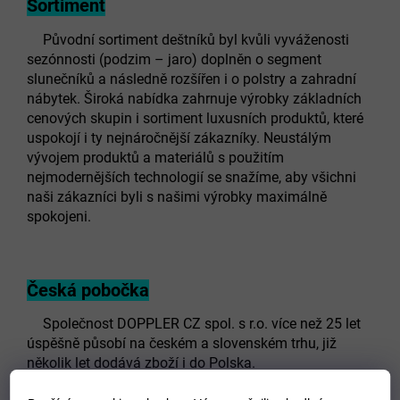
Sortiment
Původní sortiment deštníků byl kvůli vyváženosti
sezónnosti (podzim – jaro) doplněn o segment
slunečníků a následně rozšířen i o polstry a zahradní
nábytek. Široká nabídka zahrnuje výrobky základních
cenových skupin i sortiment luxusních produktů, které
uspokojí i ty nejnáročnější zákazníky. Neustálým
vývojem produktů a materiálů s použitím
nejmodernějších technologií se snažíme, aby všichni
naši zákazníci byli s našimi výrobky maximálně
spokojeni.
Česká pobočka
Společnost DOPPLER CZ spol. s r.o. více než 25 let
úspěšně působí na českém a slovenském trhu, již
několik let dodává zboží i do Polska.
V Trhových Svinech zajišťuje i vlastní výrobu