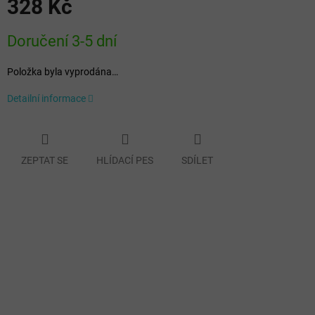
328 Kč
Měrná
Doručení 3-5 dní
cena:
Položka byla vyprodána…
Detailní informace
ZEPTAT SE
HLÍDACÍ PES
SDÍLET