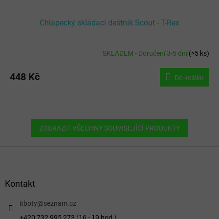
Chlapecký skládací deštník Scout - T-Rex
SKLADEM - Doručení 3-5 dní
(
>5 ks
)
448 Kč
Do košíku
ZOBRAZIT VŠECHNY SOUVISEJÍCÍ PRODUKTY
Z
á
p
a
Kontakt
t
í
itboty
@
seznam.cz
+420 732 995 273 (16 - 19 hod.)