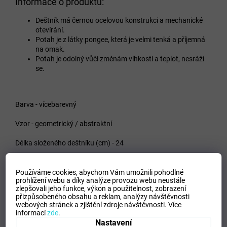
Informace o produktu:
Deštník má černou ocelovou konstrukci a mechanické
otevírání.
Potah je z látky pongee, která je velmi tenká a příjemná
na omak.
Potah je odolný vůči změnám vlhkosti a teplot, nesráží
se.
Barva - vícebarevný
Vzor - geometrický / abstraktní
Délka složeného deštníku (cm) - 24
Průměr střechy deštníku (cm) - 94
Používáme cookies, abychom Vám umožnili pohodlné
prohlížení webu a díky analýze provozu webu neustále
Hmotnost (g) - 274
zlepšovali jeho funkce, výkon a použitelnost,
zobrazení
přizpůsobeného obsahu a reklam, analýzy návštěvnosti
Materiál konstrukce - ocelová konstrukce
webových stránek a zjištění zdroje návštěvnosti.
Více
informací
zde
.
Určení
Nastavení