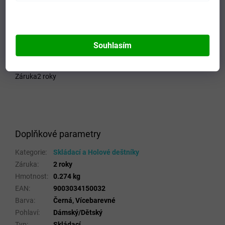
unisex
dětské
Systém - mechanický
Souhlasím
Počet prutů - 53/8
Záruka2 roky
Doplňkové parametry
Kategorie
:
Skládací a Holové deštníky
Záruka
:
2 roky
Hmotnost
:
0.274 kg
EAN
:
9003034150032
Barva
:
Černá, Vícebarevné
Pohlaví
:
Dámský/Dětský
Typ
:
Skládací