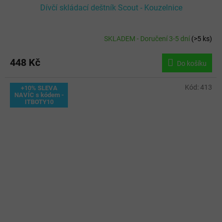
Dívčí skládací deštník Scout - Kouzelnice
SKLADEM - Doručení 3-5 dní
(
>5 ks
)
448 Kč
Do košíku
Kód:
413
+10% SLEVA
NAVÍC s kódem -
ITBOTY10