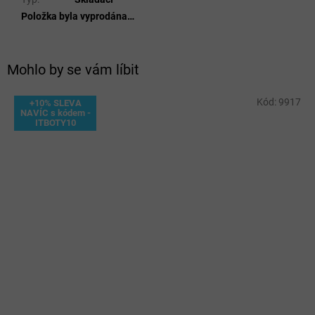
Položka byla vyprodána…
Mohlo by se vám líbit
Kód:
9917
+10% SLEVA
NAVÍC s kódem -
ITBOTY10