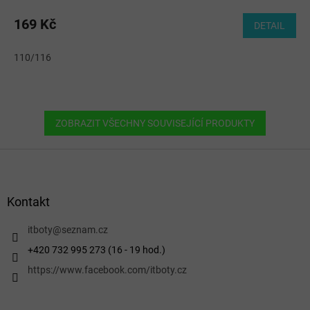
169 Kč
DETAIL
110/116
ZOBRAZIT VŠECHNY SOUVISEJÍCÍ PRODUKTY
Z
á
p
a
Kontakt
t
í
itboty
@
seznam.cz
+420 732 995 273 (16 - 19 hod.)
https://www.facebook.com/itboty.cz