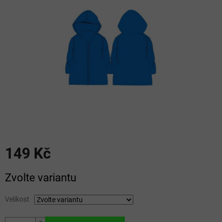
5
hvězdiček.
149 Kč
Měrná
Zvolte variantu
cena:
Velikost