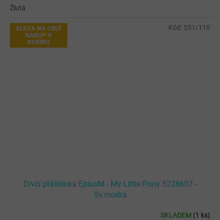
Žlutá
Kód:
551/110
SLEVA NA CELÝ
NÁKUP V
KOŠÍKU
Dívčí pláštěnka EplusM - My Little Pony 5228607 -
Sv.modrá
SKLADEM
(
1 ks
)