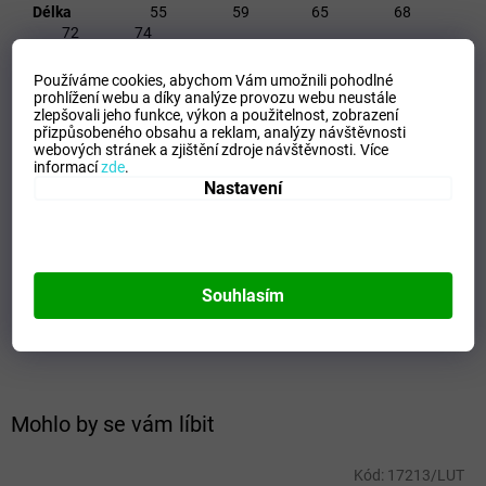
Délka
55 59 65 68
72 74
Šířka
42 43 46 48
Používáme cookies, abychom Vám umožnili pohodlné
52 52
prohlížení webu a díky analýze provozu webu neustále
zlepšovali jeho funkce, výkon a použitelnost,
zobrazení
přizpůsobeného obsahu a reklam, analýzy návštěvnosti
Délka ruk.od krku
41 45 50 55
webových stránek a zjištění zdroje návštěvnosti.
Více
59 65
informací
zde
.
Nastavení
Doplňkové parametry
Kategorie
:
Pláštěnky a ponča
Barva
:
Modrá
Materiál
:
100% PVC
Souhlasím
Pohlaví
:
Unisex
Výrobce
:
E plus M
Mohlo by se vám líbit
Kód:
17213/LUT