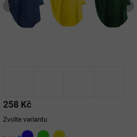
258 Kč
Měrná
Zvolte variantu
cena: