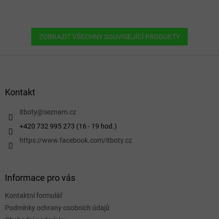
ZOBRAZIT VŠECHNY SOUVISEJÍCÍ PRODUKTY
Z
á
p
a
Kontakt
t
í
itboty
@
seznam.cz
+420 732 995 273 (16 - 19 hod.)
https://www.facebook.com/itboty.cz
Informace pro vás
Kontaktní formulář
Podmínky ochrany osobních údajů