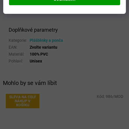
Doplňkové parametry
Kategorie
:
Pláštěnky a ponča
EAN
:
Zvolte variantu
Materiál
:
100% PVC
Pohlaví
:
Unisex
Mohlo by se vám líbit
Kód:
986/MOD
SLEVA NA CELÝ
NÁKUP V
KOŠÍKU