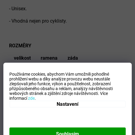
- Unisex.
- Vhodná nejen pro cyklisty.
ROZMĚRY
velikost
ramena
záda
S
112
82
Používáme cookies, abychom Vám umožnili pohodlné
prohlížení webu a díky analýze provozu webu neustále
M
120
88
zlepšovali jeho funkce, výkon a použitelnost,
zobrazení
přizpůsobeného obsahu a reklam, analýzy návštěvnosti
webových stránek a zjištění zdroje návštěvnosti.
Více
L
128
94
informací
zde
.
Nastavení
XL
136
100
XXL
140
112
Souhlasím