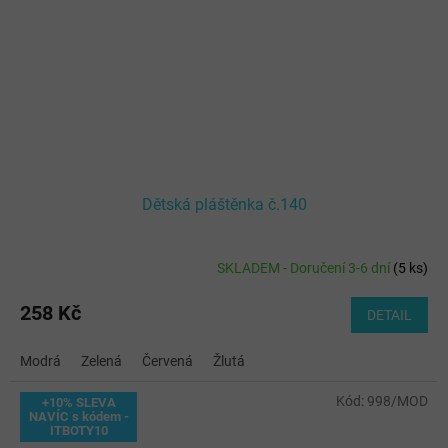
Dětská pláštěnka č.140
SKLADEM - Doručení 3-6 dní
(
5 ks
)
258 Kč
DETAIL
Modrá
Zelená
Červená
Žlutá
Kód:
998/MOD
+10% SLEVA
NAVÍC s kódem -
ITBOTY10