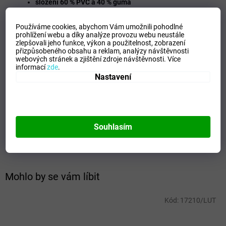
složení 60 % PVC a 40 % guma
pevný
odolný materiál
oproti ‚‚běžným" pláštěnkám, jen
tak se neprotrhne
Používáme cookies, abychom Vám umožnili pohodlné
velikost 116
prohlížení webu a díky analýze provozu webu neustále
rozměry:
délka: 61 cm, šířka: 55 cm, délka rukávu: 62 cm
zlepšovali jeho funkce, výkon a použitelnost,
zobrazení
přizpůsobeného obsahu a reklam, analýzy návštěvnosti
Doplňkové parametry
webových stránek a zjištění zdroje návštěvnosti.
Více
informací
zde
.
Nastavení
Kategorie
:
Pláštěnky a ponča
EAN
:
Zvolte variantu
Barva
:
Modrá, Zelená, Červená, Žlutá
Materiál
:
100% PVC
Souhlasím
Pohlaví
:
Unisex
Výrobce
:
Derby
Mohlo by se vám líbit
Kód:
17210/LUT