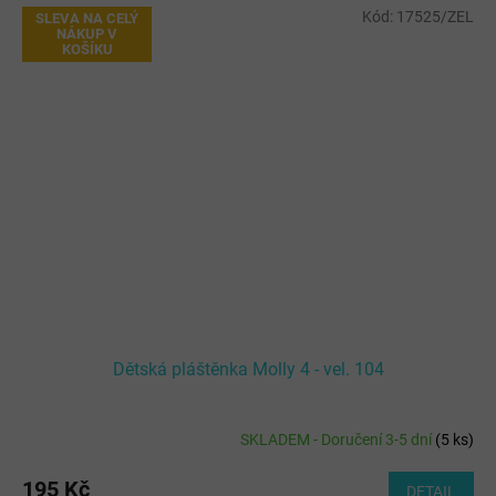
Kód:
17525/ZEL
SLEVA NA CELÝ
NÁKUP V
KOŠÍKU
Dětská pláštěnka Molly 4 - vel. 104
SKLADEM - Doručení 3-5 dní
(
5 ks
)
195 Kč
DETAIL