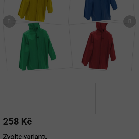
258 Kč
Měrná
Zvolte variantu
cena: