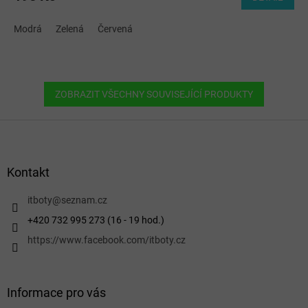
Modrá
Zelená
Červená
ZOBRAZIT VŠECHNY SOUVISEJÍCÍ PRODUKTY
Z
á
p
a
Kontakt
t
í
itboty
@
seznam.cz
+420 732 995 273 (16 - 19 hod.)
https://www.facebook.com/itboty.cz
Informace pro vás