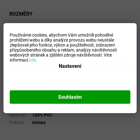
ROZMĚRY
velikost
hruď
záda
rukávy
Používáme cookies, abychom Vám umožnili pohodlné
S
130
108
77
prohlížení webu a díky analýze provozu webu neustále
zlepšovali jeho funkce, výkon a použitelnost,
zobrazení
přizpůsobeného obsahu a reklam, analýzy návštěvnosti
M
132
108
77
webových stránek a zjištění zdroje návštěvnosti.
Více
informací
zde
.
Nastavení
Doplňkové parametry
Souhlasím
Kategorie
:
Pláštěnky a ponča
EAN
:
Zvolte variantu
Materiál
:
100% PVC
Pohlaví
:
Unisex