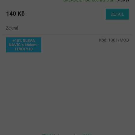
140 Kč
DETAIL
Zelená
Kód:
1001/MOD
+10% SLEVA
NAVÍC s kódem -
ITBOTY10