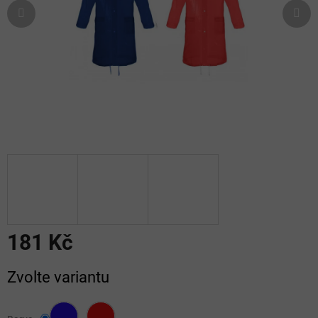
181 Kč
Měrná
Zvolte variantu
cena: