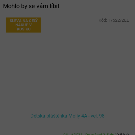
Mohlo by se vám líbit
Kód:
17522/ZEL
SLEVA NA CELÝ
NÁKUP V
KOŠÍKU
Dětská pláštěnka Molly 4A - vel. 98
SKLADEM - Doručení 3-5 dní
(
>5 ks
)