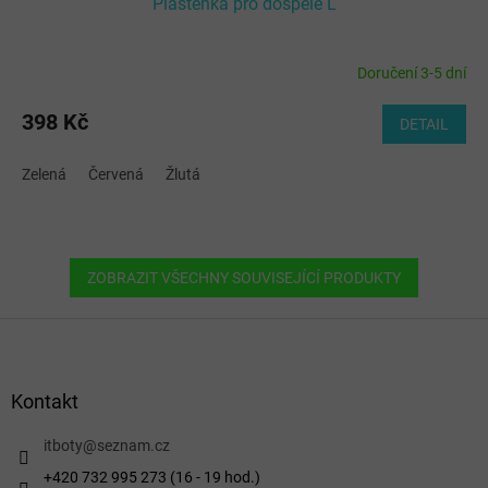
Pláštěnka pro dospělé L
Doručení 3-5 dní
Průměrné
hodnocení
produktu
398 Kč
DETAIL
je
5,0
Zelená
Červená
Žlutá
z
5
hvězdiček.
ZOBRAZIT VŠECHNY SOUVISEJÍCÍ PRODUKTY
Z
á
p
a
Kontakt
t
í
itboty
@
seznam.cz
+420 732 995 273 (16 - 19 hod.)