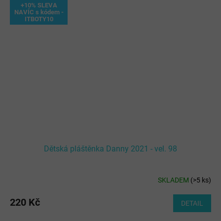
+10% SLEVA
NAVÍC s kódem -
ITBOTY10
Dětská pláštěnka Danny 2021 - vel. 98
SKLADEM
(
>5 ks
)
220 Kč
DETAIL