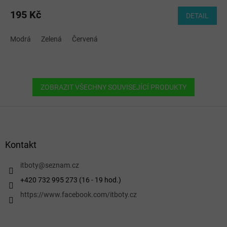
195 Kč
DETAIL
Modrá
Zelená
Červená
ZOBRAZIT VŠECHNY SOUVISEJÍCÍ PRODUKTY
Z
á
p
a
Kontakt
t
í
itboty
@
seznam.cz
+420 732 995 273 (16 - 19 hod.)
https://www.facebook.com/itboty.cz