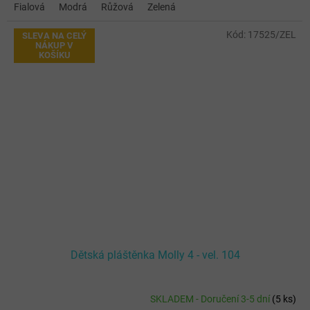
Fialová
Modrá
Růžová
Zelená
Kód:
17525/ZEL
SLEVA NA CELÝ
NÁKUP V
KOŠÍKU
Dětská pláštěnka Molly 4 - vel. 104
SKLADEM - Doručení 3-5 dní
(
5 ks
)