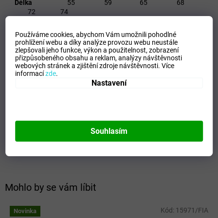
Délka
55 59 65 68
72 74
Šířka
42 43 46 48
Používáme cookies, abychom Vám umožnili pohodlné
52 52
prohlížení webu a díky analýze provozu webu neustále
zlepšovali jeho funkce, výkon a použitelnost,
zobrazení
přizpůsobeného obsahu a reklam, analýzy návštěvnosti
Délka ruk.od krku
41 45 50 55
webových stránek a zjištění zdroje návštěvnosti.
Více
59 65
informací
zde
.
Nastavení
Doplňkové parametry
Kategorie
:
Pláštěnky a ponča
Barva
:
Tyrkys
Materiál
:
100% PVC
Souhlasím
Pohlaví
:
Unisex
Výrobce
:
E plus M
Mohlo by se vám líbit
Kód:
15971/FIA
Novinka