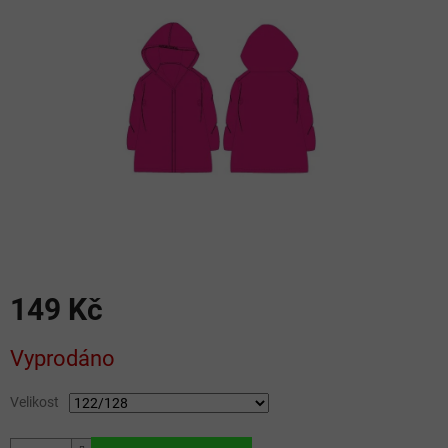
5
hvězdiček.
149 Kč
Měrná
Vyprodáno
cena:
Velikost