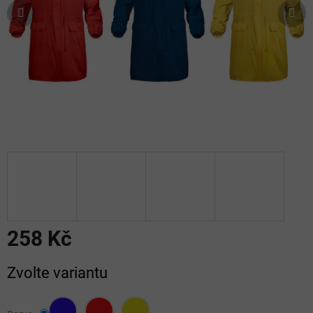
258 Kč
Měrná
Zvolte variantu
cena: