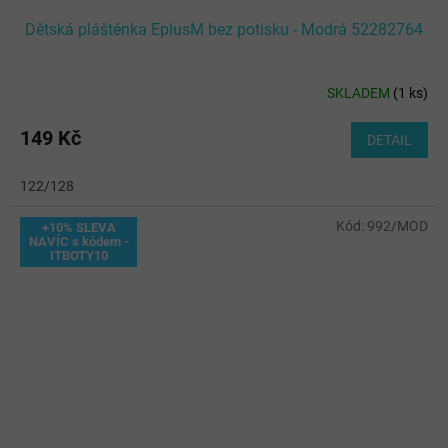
Dětská pláštěnka EplusM bez potisku - Modrá 52282764
SKLADEM
(
1 ks
)
149 Kč
DETAIL
122/128
Kód:
992/MOD
+10% SLEVA
NAVÍC s kódem -
ITBOTY10