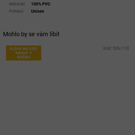
Materiál
:
100% PVC
Pohlaví
:
Unisex
Mohlo by se vám líbit
Kód:
536/110
SLEVA NA CELÝ
NÁKUP V
KOŠÍKU