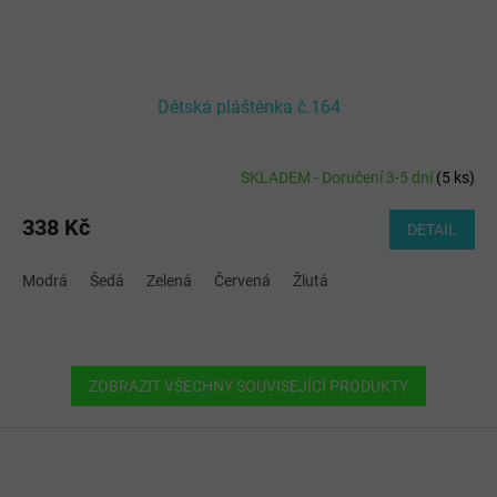
Dětská pláštěnka č.164
SKLADEM - Doručení 3-5 dní
(
5 ks
)
Průměrné
hodnocení
produktu
338 Kč
DETAIL
je
5,0
Modrá
Šedá
Zelená
Červená
Žlutá
z
5
hvězdiček.
ZOBRAZIT VŠECHNY SOUVISEJÍCÍ PRODUKTY
Z
á
p