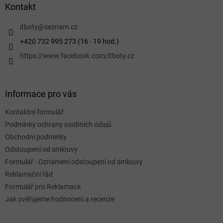
a
Kontakt
t
í
itboty
@
seznam.cz
+420 732 995 273 (16 - 19 hod.)
https://www.facebook.com/itboty.cz
Informace pro vás
Kontaktní formulář
Podmínky ochrany osobních údajů
Obchodní podmínky
Odstoupení od smlouvy
Formulář - Oznámení odstoupení od smlouvy
Reklamační řád
Formulář pro Reklamace
Jak ověřujeme hodnocení a recenze